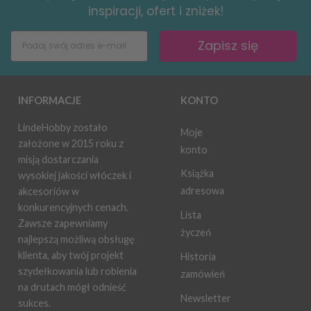
inspiracji, ofert i zniżek!
Zapisz się
INFORMACJE
KONTO
LindeHobby zostało
Moje
założone w 2015 roku z
konto
misją dostarczania
Książka
wysokiej jakości włóczek i
adresowa
akcesoriów w
konkurencyjnych cenach.
Lista
Zawsze zapewniamy
życzeń
najlepszą możliwą obsługę
klienta, aby twój projekt
Historia
szydełkowania lub robienia
zamówień
na drutach mógł odnieść
Newsletter
sukces.