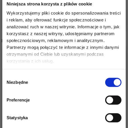
64,30 zł
46,05 zł
Niniejsza strona korzysta z plików cookie
71,45 zł
51,15 zł
Wykorzystujemy pliki cookie do spersonalizowania treści
Dodaj do koszyka
Dodaj do koszyka
i reklam, aby oferować funkcje społecznościowe i
analizować ruch w naszej witrynie. Informacje o tym, jak
korzystasz z naszej witryny, udostępniamy partnerom
INNI TEŻ WIDZIELI
społecznościowym, reklamowym i analitycznym.
Partnerzy mogą połączyć te informacje z innymi danymi
otrzymanymi od Ciebie lub uzyskanymi podczas
Oszczędź nawet do 50%
korzystania z ich usług.
Stań się częścią naszej społeczności
Wybór
miłośników włóczek i uzyskaj wyłączny
Niezbędne
zgody
dostęp do inspirujących wzorów na druty i
specjalnych ofert!
Preferencje
Statystyka
DROPS LIMA
DROPS BRUSHED