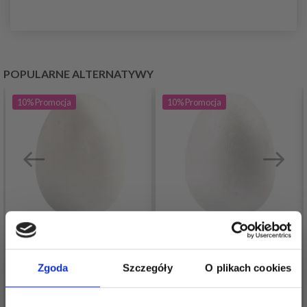
POPULARNE ALTERNATYWY
10%
Promocja
10%
Promocja
JAJKA
JAJKA
Zgoda
Szczegóły
O plikach cookies
STYROPIANOWE, 4,8
STYROPIANOWE, 6
CM, 100 SZT
CM, 50 SZT