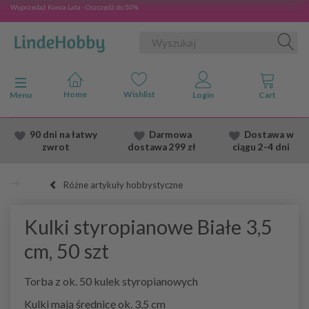
Wyprzedaż Konca Lata - Oszczędź do 50%
Przełącz nawigację
Menu
90 dni na łatwy
Darmowa
Dostawa
w
zwrot
dostawa
299 zł
ciągu 2
-4 dni
Różne artykuły hobbystyczne
Kulki styropianowe Białe 3,5
cm, 50 szt
Torba z ok. 50 kulek styropianowych
Kulki mają średnicę ok. 3,5 cm