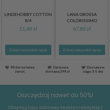
LINDEHOBBY COTTON
LANA GROSSA
8/4
COLORISSIMO
11,40 zł
67,80 zł
Zobacz wszystkie opcje
Zobacz wszystkie opcje
90 dni na łatwy
Darmowa
Dostawa
w
zwrot
dostawa
299 zł
ciągu
3-5 dni
Oszczędzaj nawet do 50%!
Otrzymuj nasz darmowy biuletyn i korzystaj z