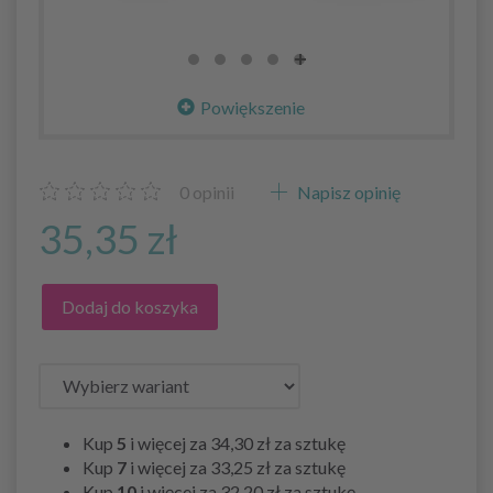
Powiększenie
0
opinii
Napisz opinię
35,35 zł
Dodaj do koszyka
Kup
5
i więcej za
34,30 zł
za sztukę
Kup
7
i więcej za
33,25 zł
za sztukę
Kup
10
i więcej za
32,20 zł
za sztukę