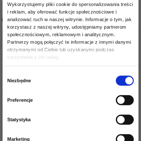
Wykorzystujemy pliki cookie do spersonalizowania treści
i reklam, aby oferować funkcje społecznościowe i
POPULARNE ALTERNATYWY
analizować ruch w naszej witrynie. Informacje o tym, jak
korzystasz z naszej witryny, udostępniamy partnerom
społecznościowym, reklamowym i analitycznym.
Partnerzy mogą połączyć te informacje z innymi danymi
otrzymanymi od Ciebie lub uzyskanymi podczas
Oszczędź nawet do 50%
korzystania z ich usług.
Stań się częścią naszej społeczności
Wybór
miłośników włóczek i uzyskaj wyłączny
Niezbędne
zgody
dostęp do inspirujących wzorów na druty i
specjalnych ofert!
Preferencje
KATIA CONCEPT
KATIA MERINO 100%
MERINO SPORT
Statystyka
33,95 zł
33,95 zł
Tak, zapisz mnie!
Marketing