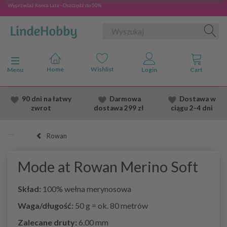
Wyprzedaż Konca Lata - Oszczędź do 50%
Przełącz nawigację
Menu
90 dni na łatwy
Darmowa
Dostawa
w
zwrot
dostawa
299 zł
ciągu 2
-4 dni
Rowan
Mode at Rowan Merino Soft
Skład:
100% wełna merynosowa
Waga/długość:
50 g = ok. 80 metrów
Zalecane druty:
6.00 mm