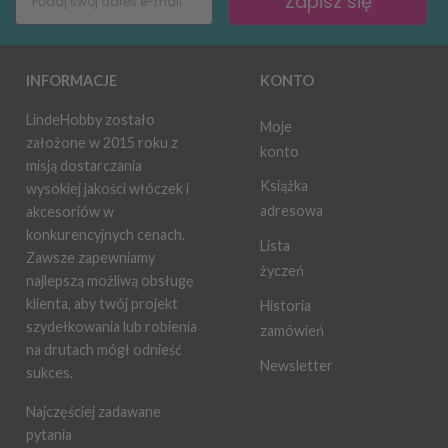
Zapisz się
INFORMACJE
KONTO
LindeHobby zostało
Moje
założone w 2015 roku z
konto
misją dostarczania
Książka
wysokiej jakości włóczek i
adresowa
akcesoriów w
konkurencyjnych cenach.
Lista
Zawsze zapewniamy
życzeń
najlepszą możliwą obsługę
klienta, aby twój projekt
Historia
szydełkowania lub robienia
zamówień
na drutach mógł odnieść
Newsletter
sukces.
Najczęściej zadawane
pytania