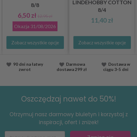
LINDEHOBBY COTTON
8/8
8/4
6,50 zł
12,95 zł
11,40 zł
Okazja
31/08/2026
Zobacz wszystkie opcje
Zobacz wszystkie opcje
90 dni na łatwy
Darmowa
Dostawa
w
zwrot
dostawa
299 zł
ciągu
3-5 dni
Oszczędzaj nawet do 50%!
Otrzymuj nasz darmowy biuletyn i korzystaj z
inspiracji, ofert i zniżek!