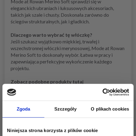
Mode at Rowan Merino Soft sprawdzi się w
eleganckich ubraniach i luksusowych akcesoriach,
takich jak szale i chusty. Doskonała zarówno do
ściegów strukturalnych, jak i gładkich.
Dlaczego warto wybrać tę włóczkę?
Jeśli szukasz wyjątkowo miękkiej, trwałej i
wszechstronnej włóczki merynosowej, Mode at Rowan
Merino Soft to doskonały wybór. Łatwa w pracy i
zapewniająca perfekcyjne wykończenie każdego
projektu.
Zobacz podobne produkty tutaj
Zobacz wszystkie włóczki z merynosa tutaj
Zobacz wszystkie włóczki do drutów tutaj
Zobacz wszystkie włóczki Rowan tutaj
Zgoda
Szczegóły
O plikach cookies
Zobacz wszystkie wzory dziewiarskie tutaj
Niniejsza strona korzysta z plików cookie