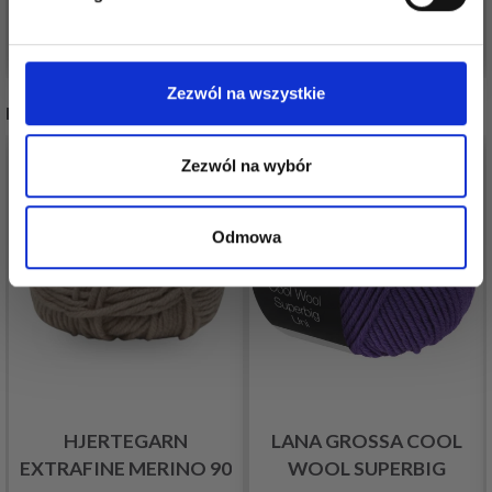
Nie, dziękuję
Zobacz wszystkie opcje
Zobacz wszystkie opcje
Zezwól na wszystkie
INNI TEŻ WIDZIELI
Zezwól na wybór
Odmowa
HJERTEGARN
LANA GROSSA COOL
EXTRAFINE MERINO 90
WOOL SUPERBIG