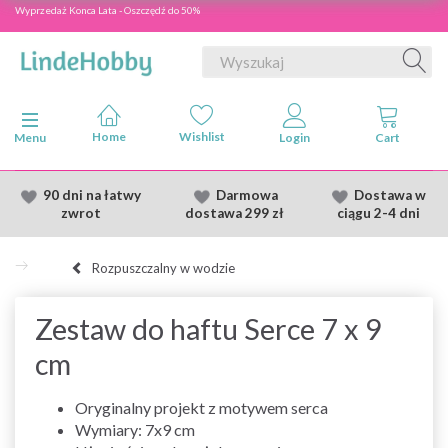
Wyprzedaż Konca Lata - Oszczędź do 50%
Przełącz nawigację
Menu
90 dni na łatwy
Darmowa
Dostawa
w
zwrot
dostawa
299 zł
ciągu 2
-4 dni
Rozpuszczalny w wodzie
Zestaw do haftu Serce 7 x 9
cm
Oryginalny projekt z motywem serca
Wymiary: 7x9 cm