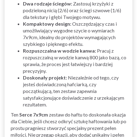
Dwa rodzaje ściegów:
Zastosuj krzyżyki z
podzieloną nicią (2/6) oraz ściegi szwowe (1/6)
dla tekstury i głębi Twojego motywu.
Kompaktowy design:
Oszczędzający czas i
umożliwiający wygodne szycie o wymiarach
7x9cm, idealny do projektów wymagających
szybkiego i pięknego efektu.
Rozpuszczalna w wodzie kanwa:
Pracuj z
rozpuszczalną w wodzie kanwą 800 jako bazą, co
sprawia, że proces jest łatwiejszy i bardziej
precyzyjny.
Doskonały projekt:
Niezależnie od tego, czy
jesteś doświadczoną hafciarką, czy
początkującą, ten zestaw zapewnia
satysfakcjonujące doświadczenie z urzekającym
rezultatem.
Ten
Serce 7x9cm
zestaw do haftu to doskonała okazja
dla Ciebie, jeśli chcesz odkryć sztukę haftowania lub po
prostu pragniesz stworzyć specjalny prezent pełen
miłości. Nie przegap okazji, aby dodać unikalny i pełen