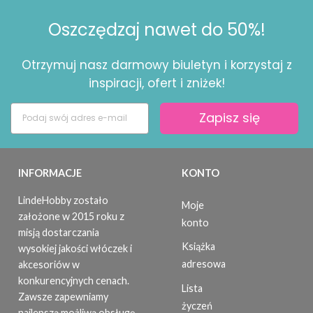
Oszczędzaj nawet do 50%!
Otrzymuj nasz darmowy biuletyn i korzystaj z
inspiracji, ofert i zniżek!
Zapisz się
INFORMACJE
KONTO
LindeHobby zostało
Moje
założone w 2015 roku z
konto
misją dostarczania
Książka
wysokiej jakości włóczek i
adresowa
akcesoriów w
konkurencyjnych cenach.
Lista
Zawsze zapewniamy
życzeń
najlepszą możliwą obsługę