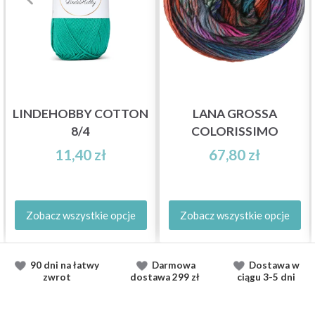
LINDEHOBBY COTTON
LANA GROSSA
8/4
COLORISSIMO
11,40 zł
67,80 zł
Zobacz wszystkie opcje
Zobacz wszystkie opcje
90 dni na łatwy
Darmowa
Dostawa
w
zwrot
dostawa
299 zł
ciągu
3-5 dni