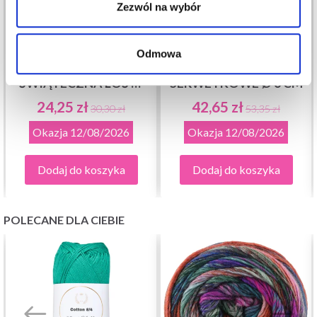
Zezwól na wybór
ZESTAW DO HAFTU
ZESTAW DO HAFTU
Odmowa
ZAWIESZKA
PIERŚCIENIE
ŚWIĄTECZNA ŁOŚ W
SERWETKOWE Ø 6 CM
DZWONKU
24,25 zł
42,65 zł
30,30 zł
53,35 zł
Okazja
12/08/2026
Okazja
12/08/2026
Dodaj do koszyka
Dodaj do koszyka
POLECANE DLA CIEBIE