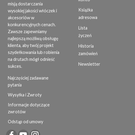
misją dostarczania
Książka
wysokiej jakości włóczek i
adresowa
akcesoriów w
konkurencyjnych cenach.
Lista
Zawsze zapewniamy
życzeń
najlepszą możliwą obsługę
klienta, aby twój projekt
Historia
szydełkowania lub robienia
zamówień
na drutach mógł odnieść
Newsletter
sukces.
Najczęściej zadawane
pytania
Wysyłka i Zwroty
Informacje dotyczące
zwrotów
Odstąp od umowy