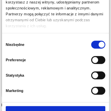
korzystasz z naszej witryny, udostępniamy partnerom
społecznościowym, reklamowym i analitycznym.
Partnerzy mogą połączyć te informacje z innymi danymi
otrzymanymi od Ciebie lub uzyskanymi podczas
korzystania z ich usług.
Wybór
Niezbędne
zgody
Preferencje
SCHEEPJES SOFTFUN
SCHEEPJES SPIRIT
15,40 zł
19,05 zł
Statystyka
Zobacz wszystkie opcje
Zobacz wszystkie opcje
Marketing
INNI TEŻ WIDZIELI