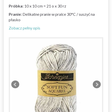
Próbka:
10 x 10 cm = 21 o x 30 rz
Pranie:
Delikatne pranie w pralce 30°C / suszyć na
płasko
Zobacz pełny opis