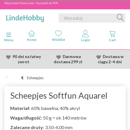
Wyprzedaż Konca Lata - Oszczędź do 50%
Przełącz nawigację
Menu
90 dni na łatwy
Darmowa
Dostawa
w
zwrot
dostawa
299 zł
ciągu 2
-4 dni
Scheepjes
Scheepjes Softfun Aquarel
Materiał:
60% bawełna, 40% akryl
Waga/długość:
50 g = ok 140 metrów
Zalecane druty:
3.50-4.00 mm