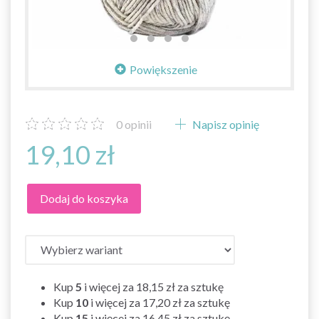
Powiększenie
0
opinii
Napisz opinię
19,10 zł
Dodaj do koszyka
Kup
5
i więcej za
18,15 zł
za sztukę
Kup
10
i więcej za
17,20 zł
za sztukę
Kup
15
i więcej za
16,45 zł
za sztukę