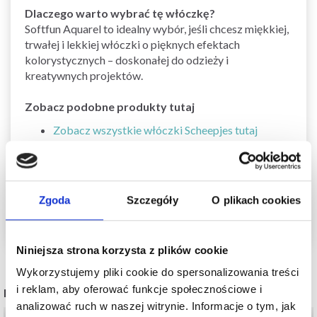
Dlaczego warto wybrać tę włóczkę?
Softfun Aquarel to idealny wybór, jeśli chcesz miękkiej,
trwałej i lekkiej włóczki o pięknych efektach
kolorystycznych – doskonałej do odzieży i
kreatywnych projektów.
Zobacz podobne produkty tutaj
Zobacz wszystkie włóczki Scheepjes tutaj
Zobacz wszystkie mieszanki bawełny tutaj
Zobacz wszystkie włóczki według rozmiaru
drutów tutaj
Zobacz wszystkie wzory tutaj
Zgoda
Szczegóły
O plikach cookies
Niniejsza strona korzysta z plików cookie
Wykorzystujemy pliki cookie do spersonalizowania treści
i reklam, aby oferować funkcje społecznościowe i
POPULARNE ALTERNATYWY
analizować ruch w naszej witrynie. Informacje o tym, jak