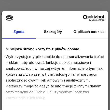
POPULARNE ALTERNATYWY
Zgoda
Szczegóły
O plikach cookies
Niniejsza strona korzysta z plików cookie
Wykorzystujemy pliki cookie do spersonalizowania treści
i reklam, aby oferować funkcje społecznościowe i
analizować ruch w naszej witrynie. Informacje o tym, jak
korzystasz z naszej witryny, udostępniamy partnerom
SCHEEPJES SOFTFUN
SCHEEPJES RIVER
społecznościowym, reklamowym i analitycznym.
AQUAREL
WASHED
Partnerzy mogą połączyć te informacje z innymi danymi
otrzymanymi od Ciebie lub uzyskanymi podczas
19,10 zł
19,35 zł
Oszczędź nawet do 50%
korzystania z ich usług.
Zobacz wszystkie opcje
Zobacz wszystkie opcje