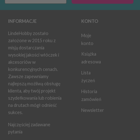
INFORMACJE
KONTO
LindeHobby zostało
Moje
założone w 2015 roku z
konto
misją dostarczania
Książka
wysokiej jakości włóczek i
adresowa
akcesoriów w
konkurencyjnych cenach.
Lista
Zawsze zapewniamy
życzeń
najlepszą możliwą obsługę
klienta, aby twój projekt
Historia
szydełkowania lub robienia
zamówień
na drutach mógł odnieść
Newsletter
sukces.
Najczęściej zadawane
pytania