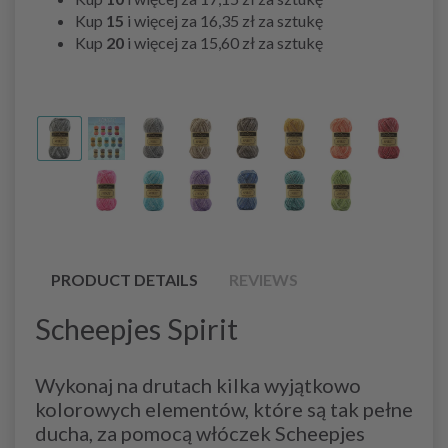
Kup
15
i więcej za
16,35 zł
za sztukę
Kup
20
i więcej za
15,60 zł
za sztukę
PRODUCT DETAILS
REVIEWS
Scheepjes Spirit
Wykonaj na drutach kilka wyjątkowo
kolorowych elementów, które są tak pełne
ducha, za pomocą włóczek Scheepjes