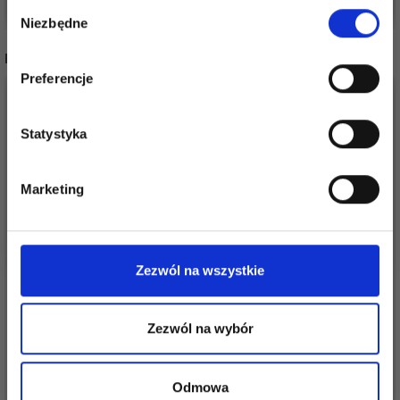
Stań się częścią naszej społeczności
Wybór
miłośników włóczek i uzyskaj wyłączny
Niezbędne
zgody
dostęp do inspirujących wzorów na druty i
INNI TEŻ WIDZIELI
specjalnych ofert!
Preferencje
Statystyka
Tak, zapisz mnie!
Marketing
Nie, dziękuję
Zezwól na wszystkie
GUZIKI
MAGNETYCZNE GO
LANA GROSSA
Zezwól na wybór
HANDMADE 20 MM (2
MEILENWEIT 50
SZT.)
15,85 zł
16,05 zł
Cena od
Odmowa