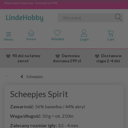
Wyprzedaż Konca Lata - Oszczędź do 50%
Przełącz nawigację
Menu
90 dni na łatwy
Darmowa
Dostawa
w
zwrot
dostawa
299 zł
ciągu 2
-4 dni
Scheepjes
Scheepjes Spirit
Zawartość:
56% bawełna / 44% akryl
Waga/długość:
50 g = ok. 210m
Zalecany rozmiar igły:
3,5 - 4 mm