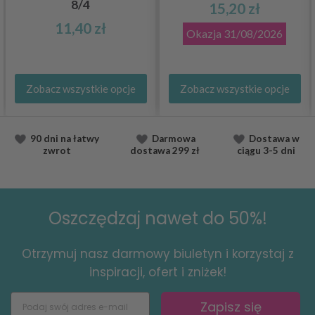
8/4
15,20 zł
11,40 zł
Okazja
31/08/2026
Zobacz wszystkie opcje
Zobacz wszystkie opcje
90 dni na łatwy
Darmowa
Dostawa
w
zwrot
dostawa
299 zł
ciągu
3-5 dni
Oszczędzaj nawet do 50%!
Otrzymuj nasz darmowy biuletyn i korzystaj z
inspiracji, ofert i zniżek!
Zapisz się