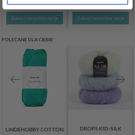
Okazja
31/08/2026
Zobacz wszystkie opcje
Zobacz wszystkie opcje
POLECANE DLA CIEBIE
DROPS KID-SILK
LINDEHOBBY COTTON