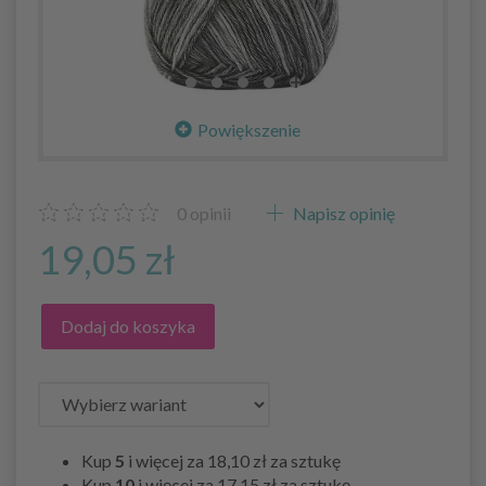
Powiększenie
0
opinii
Napisz opinię
19,05 zł
Dodaj do koszyka
Kup
5
i więcej za
18,10 zł
za sztukę
Kup
10
i więcej za
17,15 zł
za sztukę