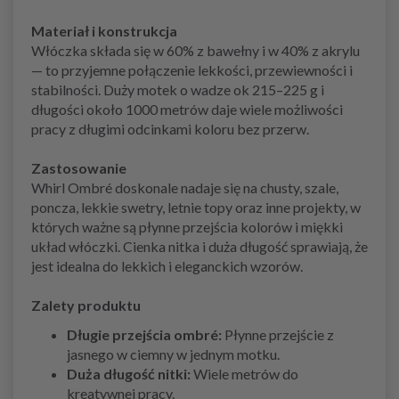
Materiał i konstrukcja
Włóczka składa się w 60% z bawełny i w 40% z akrylu
— to przyjemne połączenie lekkości, przewiewności i
stabilności. Duży motek o wadze ok 215–225 g i
długości około 1000 metrów daje wiele możliwości
pracy z długimi odcinkami koloru bez przerw.
Zastosowanie
Whirl Ombré doskonale nadaje się na chusty, szale,
poncza, lekkie swetry, letnie topy oraz inne projekty, w
których ważne są płynne przejścia kolorów i miękki
układ włóczki. Cienka nitka i duża długość sprawiają, że
jest idealna do lekkich i eleganckich wzorów.
Zalety produktu
Długie przejścia ombré:
Płynne przejście z
jasnego w ciemny w jednym motku.
Duża długość nitki:
Wiele metrów do
kreatywnej pracy.