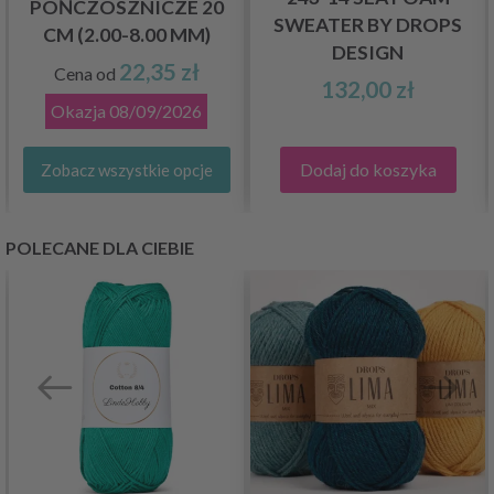
POŃCZOSZNICZE 20
SWEATER BY DROPS
CM (2.00-8.00 MM)
DESIGN
22,35 zł
Cena od
132,00 zł
Okazja
08/09/2026
Dodaj do koszyka
Zobacz wszystkie opcje
POLECANE DLA CIEBIE