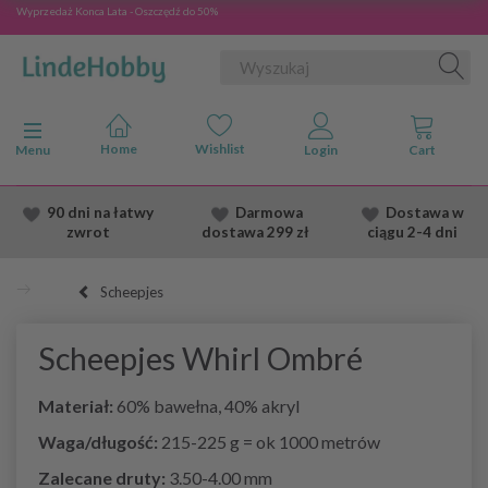
Wyprzedaż Konca Lata - Oszczędź do 50%
Przełącz nawigację
Menu
90 dni na łatwy
Darmowa
Dostawa
w
zwrot
dostawa
299 zł
ciągu 2
-4 dni
Scheepjes
Scheepjes Whirl Ombré
Materiał:
60% bawełna, 40% akryl
Waga/długość:
215-225 g = ok 1000 metrów
Zalecane druty:
3.50-4.00 mm