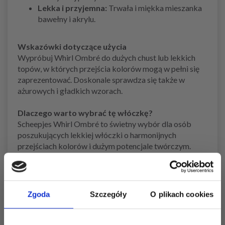
Lekka i przyjemna:
Trwała i miękka mieszanka
bawełny i akrylu.
Wskazówki dotyczące użycia
Wypróbuj Whirl Ombré do dużych chust lub lekkich
topów, w których przejścia kolorów mogą w pełni się
zaprezentować. Doskonale sprawdza się także w
ażurowych i gładkich wzorach.
Dlaczego warto wybrać tę włóczkę?
Scheepjes Whirl Ombré to świetny wybór dla osób
poszukujących lekkiej włóczki o harmonijnych
przejściach kolorów i dużym potencjale twórczym.
Zobacz podobne produkty tutaj
Zobacz wszystkie włóczki Scheepjes tutaj
Zgoda
Szczegóły
O plikach cookies
Zobacz wszystkie mieszanki bawełniane tutaj
Zobacz wszystkie włóczki według rozmiaru
drutów tutaj