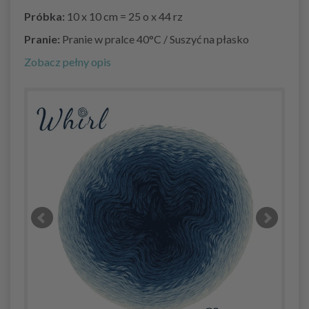
Próbka:
10 x 10 cm = 25 o x 44 rz
Pranie:
Pranie w pralce 40°C / Suszyć na płasko
Zobacz pełny opis