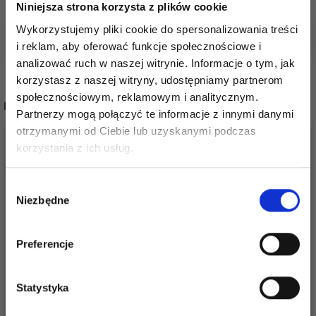
Zobacz wszystkie wzory tutaj
Niniejsza strona korzysta z plików cookie
Wykorzystujemy pliki cookie do spersonalizowania treści
i reklam, aby oferować funkcje społecznościowe i
analizować ruch w naszej witrynie. Informacje o tym, jak
korzystasz z naszej witryny, udostępniamy partnerom
społecznościowym, reklamowym i analitycznym.
POPULARNE ALTERNATYWY
Partnerzy mogą połączyć te informacje z innymi danymi
otrzymanymi od Ciebie lub uzyskanymi podczas
Oszczędź nawet do 50%
korzystania z ich usług.
Stań się częścią naszej społeczności
Wybór
miłośników włóczek i uzyskaj wyłączny
Niezbędne
zgody
dostęp do inspirujących wzorów na druty i
specjalnych ofert!
Preferencje
Statystyka
SCHEEPJES SOFTFUN
SCHEEPJES SPIRIT
Tak, zapisz mnie!
AQUAREL