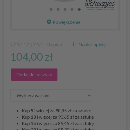
Powiększenie
0
opinii
Napisz opinię
104,00 zł
Dodaj do koszyka
Kup
5
i więcej za
98,85 zł
za sztukę
Kup
10
i więcej za
93,65 zł
za sztukę
Kup
15
i więcej za
89,45 zł
za sztukę
Kup
20
i więcej za
85,30 zł
za sztukę