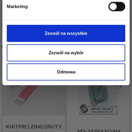
19,05 zł
Marketing
19,10 zł
Nie, dziękuję
Zobacz wszystkie opcje
Zobacz wszystkie opcje
Zezwól na wszystkie
INNI TEŻ WIDZIELI
Zezwól na wybór
Odmowa
KNITPRO ZING DRUTY
243-14 SEA FOAM