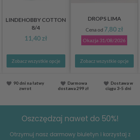
DROPS LIMA
LINDEHOBBY COTTON
8/4
7,80 zł
Cena od
11,40 zł
Okazja
31/08/2026
Zobacz wszystkie opcje
Zobacz wszystkie opcje
90 dni na łatwy
Darmowa
Dostawa
w
zwrot
dostawa
299 zł
ciągu
3-5 dni
Oszczędzaj nawet do 50%!
Otrzymuj nasz darmowy biuletyn i korzystaj z