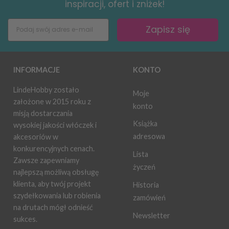
inspiracji, ofert i zniżek!
Zapisz się
INFORMACJE
KONTO
LindeHobby zostało
Moje
założone w 2015 roku z
konto
misją dostarczania
Książka
wysokiej jakości włóczek i
adresowa
akcesoriów w
konkurencyjnych cenach.
Lista
Zawsze zapewniamy
życzeń
najlepszą możliwą obsługę
klienta, aby twój projekt
Historia
szydełkowania lub robienia
zamówień
na drutach mógł odnieść
Newsletter
sukces.