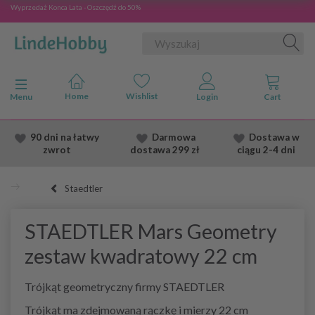
Wyprzedaż Konca Lata - Oszczędź do 50%
Przełącz nawigację
Menu
90 dni na łatwy
Darmowa
Dostawa
w
zwrot
dostawa
299 zł
ciągu 2
-4 dni
Staedtler
STAEDTLER Mars Geometry
zestaw kwadratowy 22 cm
Trójkąt geometryczny firmy STAEDTLER
Trójkąt ma zdejmowaną rączkę i mierzy 22 cm