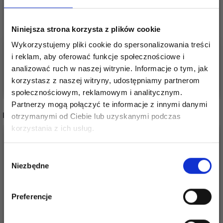
MATEMATYKA
GEOMETRYCZNY
ZESTAW 10
30,45 zł
Niniejsza strona korzysta z plików cookie
ELEMENTÓW
38,05 zł
12,75 zł
15,90 zł
Wykorzystujemy pliki cookie do spersonalizowania treści
Okazja
12/08/2026
Okazja
12/08/2026
i reklam, aby oferować funkcje społecznościowe i
analizować ruch w naszej witrynie. Informacje o tym, jak
Dodaj do koszyka
Dodaj do koszyka
korzystasz z naszej witryny, udostępniamy partnerom
społecznościowym, reklamowym i analitycznym.
Partnerzy mogą połączyć te informacje z innymi danymi
INNI TEŻ WIDZIELI
otrzymanymi od Ciebie lub uzyskanymi podczas
Oszczędź nawet do 50%
korzystania z ich usług.
Stań się częścią naszej społeczności
Wybór
miłośników włóczek i uzyskaj wyłączny
Niezbędne
zgody
dostęp do inspirujących wzorów na druty i
specjalnych ofert!
Preferencje