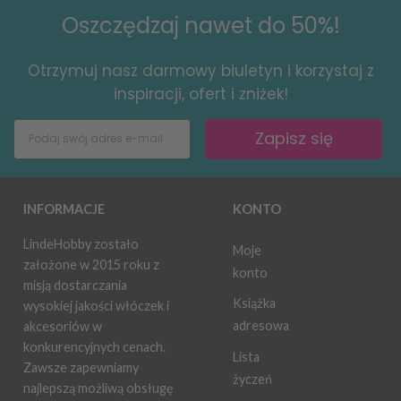
Oszczędzaj nawet do 50%!
Otrzymuj nasz darmowy biuletyn i korzystaj z
inspiracji, ofert i zniżek!
Zapisz się
INFORMACJE
KONTO
LindeHobby zostało
Moje
założone w 2015 roku z
konto
misją dostarczania
Książka
wysokiej jakości włóczek i
adresowa
akcesoriów w
konkurencyjnych cenach.
Lista
Zawsze zapewniamy
życzeń
najlepszą możliwą obsługę