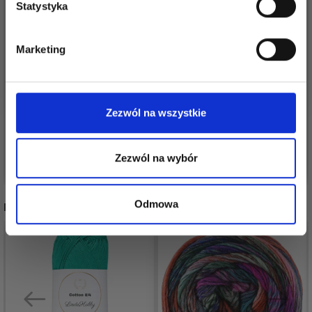
Statystyka
Tak, zapisz mnie!
Marketing
DROPS BRUSHED
DROPS MUSKAT
ALPACA SILK
Nie, dziękuję
8,70 zł
12,60 zł
Zezwól na wszystkie
Zobacz wszystkie opcje
Zobacz wszystkie opcje
Zezwól na wybór
Odmowa
POLECANE DLA CIEBIE