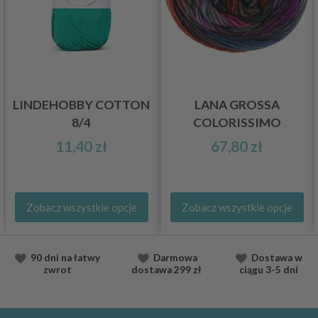
LINDEHOBBY COTTON
LANA GROSSA
8/4
COLORISSIMO
11,40 zł
67,80 zł
Zobacz wszystkie opcje
Zobacz wszystkie opcje
90 dni na łatwy
Darmowa
Dostawa
w
zwrot
dostawa
299 zł
ciągu
3-5 dni