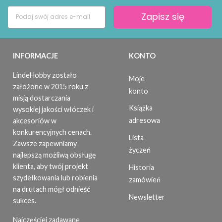
Zapisz się
INFORMACJE
KONTO
LindeHobby zostało
Moje
założone w 2015 roku z
konto
misją dostarczania
Książka
wysokiej jakości włóczek i
adresowa
akcesoriów w
konkurencyjnych cenach.
Lista
Zawsze zapewniamy
życzeń
najlepszą możliwą obsługę
klienta, aby twój projekt
Historia
szydełkowania lub robienia
zamówień
na drutach mógł odnieść
Newsletter
sukces.
Najczęściej zadawane