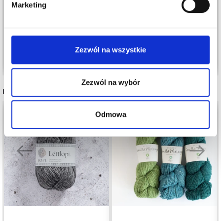
PRINT
12,95 zł
Marketing
19,95 zł
17,25 zł
Nie, dziękuję
Okazja
31/08/2026
Zezwól na wszystkie
Zobacz wszystkie opcje
Zobacz wszystkie opcje
Zezwól na wybór
INNI TEŻ WIDZIELI
Odmowa