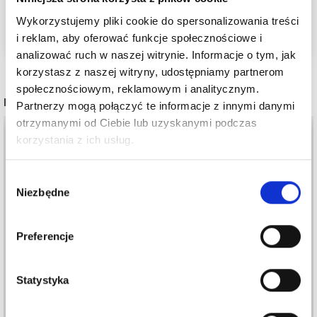
Zobacz wszystkie wzory na druty 3-3,5 mm tutaj
Wykorzystujemy pliki cookie do spersonalizowania treści
i reklam, aby oferować funkcje społecznościowe i
analizować ruch w naszej witrynie. Informacje o tym, jak
korzystasz z naszej witryny, udostępniamy partnerom
społecznościowym, reklamowym i analitycznym.
POPULARNE ALTERNATYWY
Partnerzy mogą połączyć te informacje z innymi danymi
otrzymanymi od Ciebie lub uzyskanymi podczas
Oszczędź nawet do 50%
35%
Promocja
korzystania z ich usług.
Stań się częścią naszej społeczności
Wybór
miłośników włóczek i uzyskaj wyłączny
Niezbędne
zgody
dostęp do inspirujących wzorów na druty i
specjalnych ofert!
Preferencje
Statystyka
VIKING FRØYA
HJERTEGARN BASIC
Tak, zapisz mnie!