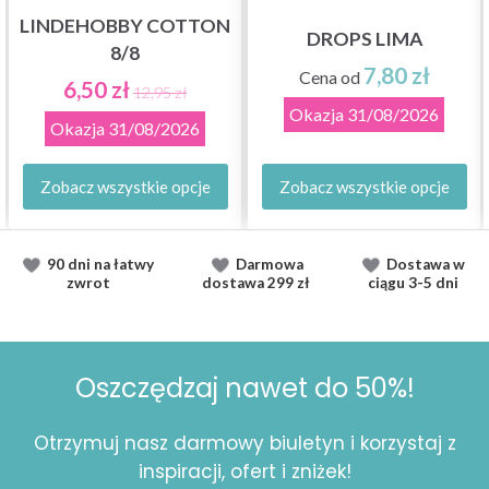
LINDEHOBBY COTTON
DROPS LIMA
8/8
7,80 zł
Cena od
6,50 zł
12,95 zł
Okazja
31/08/2026
Okazja
31/08/2026
Zobacz wszystkie opcje
Zobacz wszystkie opcje
90 dni na łatwy
Darmowa
Dostawa
w
zwrot
dostawa
299 zł
ciągu
3-5 dni
Oszczędzaj nawet do 50%!
Otrzymuj nasz darmowy biuletyn i korzystaj z
inspiracji, ofert i zniżek!