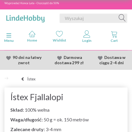
Wyprzedaż Konca Lata - Oszczędź do 50%
Przełącz nawigację
Menu
90 dni na łatwy
Darmowa
Dostawa
w
zwrot
dostawa
299 zł
ciągu 2
-4 dni
Ístex
Ístex Fjallalopi
Skład:
100% wełna
Waga/długość:
50 g = ok. 150 metrów
Zalecane druty:
3-4 mm