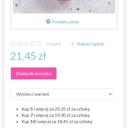
Powiększenie
0
opinii
Napisz opinię
21,45 zł
Dodaj do koszyka
Kup
5
i więcej za
20,35 zł
za sztukę
Kup
7
i więcej za
19,30 zł
za sztukę
Kup
10
i więcej za
18,45 zł
za sztukę