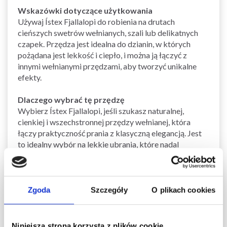
Wskazówki dotyczące użytkowania
Używaj Ístex Fjallalopi do robienia na drutach
cieńszych swetrów wełnianych, szali lub delikatnych
czapek. Przędza jest idealna do dzianin, w których
pożądana jest lekkość i ciepło, i można ją łączyć z
innymi wełnianymi przędzami, aby tworzyć unikalne
efekty.
Dlaczego wybrać tę przędzę
Wybierz Ístex Fjallalopi, jeśli szukasz naturalnej,
cienkiej i wszechstronnej przędzy wełnianej, która
łączy praktyczność prania z klasyczną elegancją. Jest
to idealny wybór na lekkie ubrania, które nadal
zapewniają ciepło.
Zobacz podobne produkty tutaj
Zgoda
Szczegóły
O plikach cookies
Zobacz wszystkie przędze wełniane tutaj
Zobacz wszystkie przędze na druty 3 mm tutaj
Zobacz wszystkie przędze Ístex tutaj
Niniejsza strona korzysta z plików cookie