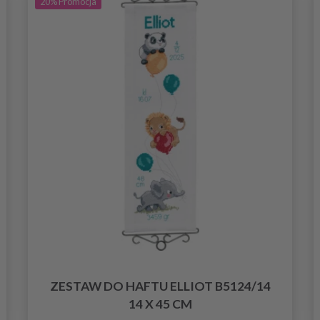
20%
Promocja
ZESTAW DO HAFTU ELLIOT B5124/14
14 X 45 CM