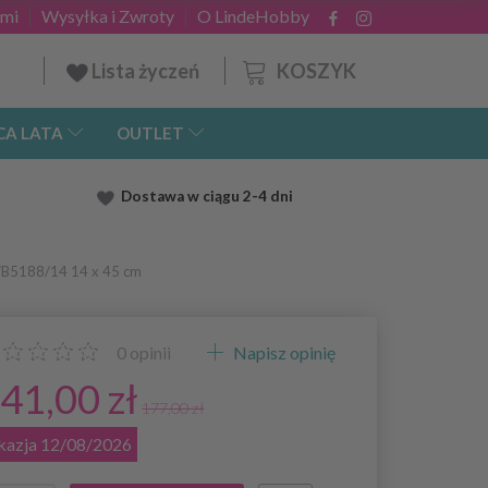
ami
Wysyłka i Zwroty
O LindeHobby
KOSZYK
Lista życzeń
CA LATA
OUTLET
Dostawa
w ciągu 2
-4 dni
z/B5188/14 14 x 45 cm
0
opinii
Napisz opinię
41,00 zł
177,00 zł
kazja 12/08/2026