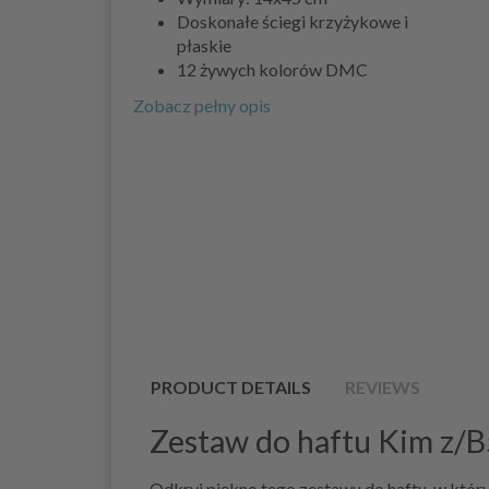
Doskonałe ściegi krzyżykowe i
płaskie
12 żywych kolorów DMC
Zobacz pełny opis
PRODUCT DETAILS
REVIEWS
Zestaw do haftu Kim z/
Odkryj piękno tego zestawu do haftu, w któr