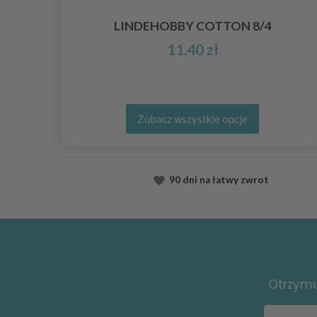
LINDEHOBBY COTTON 8/4
11,40 zł
Zobacz wszystkie opcje
90 dni na łatwy zwrot
Otrzymuj