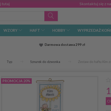
 tutaj
Skontaktuj się z n
WZORY
HAFT
HOBBY
WYPRZEDAŻ KOŃ
Darmowa dostawa
299 zł
Typ
Sznurek do dzwonka
Zestaw do haftu Kim 
PROMOCJA 20%
1
O