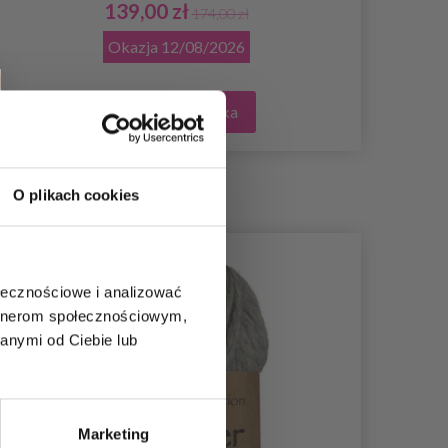
139,00 zł
174,00 zł
Okazja
12/08/2026
Dodaj do koszyka
O plikach cookies
35%
Promocja
ołecznościowe i analizować
artnerom społecznościowym,
anymi od Ciebie lub
Marketing