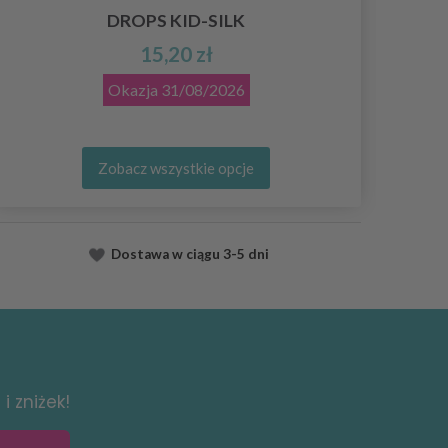
DROPS KID-SILK
15,20 zł
Okazja
31/08/2026
Zobacz wszystkie opcje
Dostawa
w ciągu
3-5 dni
i zniżek!