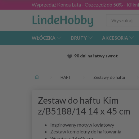
Wyprzedaż Konca Lata - Oszczędź do 50% - Kliknij
WŁÓCZKA
DRUTY
AKCESORIA
90 dni na łatwy zwrot
HAFT
Zestawy do haftu
Zestaw do haftu Kim
z/B5188/14 14 x 45 cm
Inspirowany motyw kwiatowy
Zestaw kompletny do haftowania
Wymiary: 14x45 cm