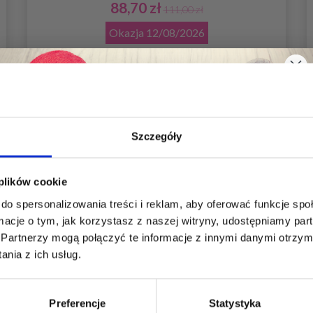
88,70 zł
111,00 zł
Okazja
12/08/2026
Dodaj do koszyka
Szczegóły
Oszczędź nawet do 50%
35%
Promocja
 plików cookie
do spersonalizowania treści i reklam, aby oferować funkcje sp
Stań się częścią naszej społeczności
ormacje o tym, jak korzystasz z naszej witryny, udostępniamy p
miłośników włóczek i uzyskaj wyłączny
Partnerzy mogą połączyć te informacje z innymi danymi otrzym
dostęp do inspirujących wzorów na druty i
nia z ich usług.
specjalnych ofert!
Preferencje
Statystyka