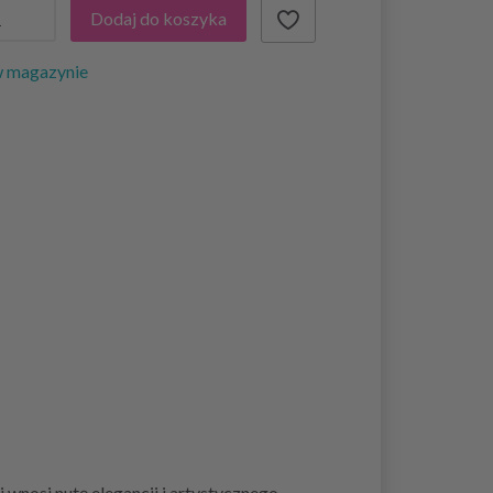
Dodaj do koszyka
w magazynie
wnosi nutę elegancji i artystycznego