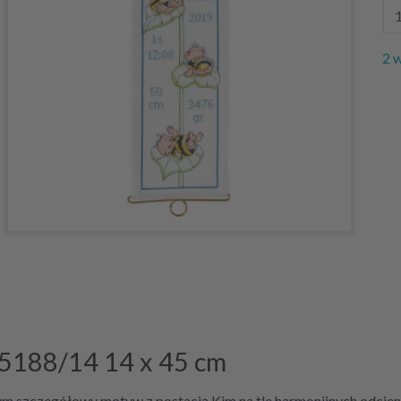
2 
B5188/14 14 x 45 cm
ym szczegółowy motyw z postacią Kim na tle harmonijnych odcieni 