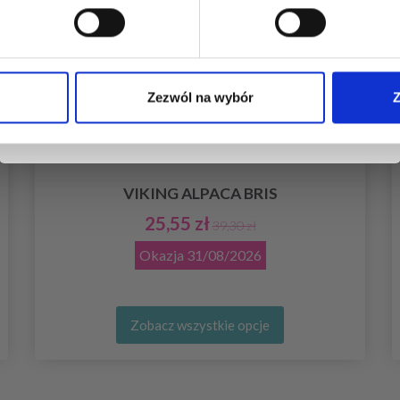
Tak, zapisz mnie!
Zezwól na wybór
Z
Nie, dziękuję
VIKING ALPACA BRIS
25,55 zł
39,30 zł
Okazja
31/08/2026
Zobacz wszystkie opcje