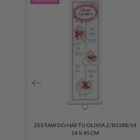
20%
Promocja
5500
ZESTAW DO HAFTU OLIVIA Z/B5188/14
14 X 45 CM