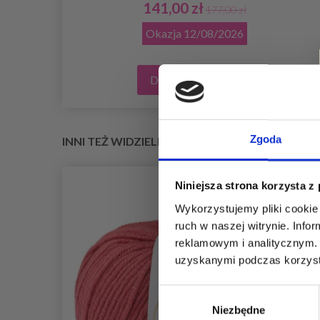
141,00 zł
177,00 zł
Okazja
12/08/2026
Dodaj do koszyka
Zgoda
INNI TEŻ WIDZIELI
Niniejsza strona korzysta z
Wykorzystujemy pliki cookie 
ruch w naszej witrynie. Inf
reklamowym i analitycznym. 
uzyskanymi podczas korzysta
Wybór
Niezbędne
zgody