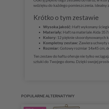
wdzięku do każdego pomieszczenia. Idealny z
Krótko o tym zestawie
Wysoka jakość:
Haft wykonany ściegi
Materiały:
Haft na materiale Aida 357/0
Kolory:
12 pięknie skoordynowanych k
Kompletny zestaw:
Zawiera uchwyty d
Rozmiar:
Gotowy rozmiar 14x45 cm, dos
Ten zestaw do haftu oferuje nie tylko wciąg
sztuki do Twojego domu. Dzięki swojej proste
POPULARNE ALTERNATYWY