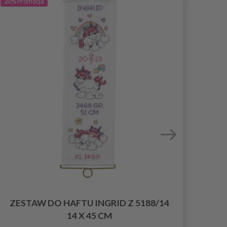
20%
Promocja
20%
Pr
ZESTAW DO HAFTU INGRID Z 5188/14
14 X 45 CM