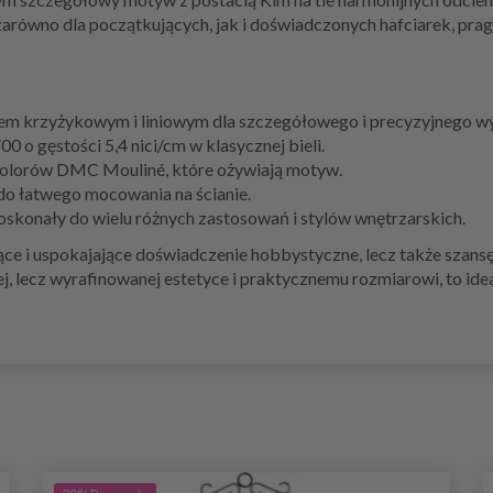
arówno dla początkujących, jak i doświadczonych hafciarek, prag
em krzyżykowym i liniowym dla szczegółowego i precyzyjnego w
0 o gęstości 5,4 nici/cm w klasycznej bieli.
olorów DMC Mouliné, które ożywiają motyw.
o łatwego mocowania na ścianie.
konały do wielu różnych zastosowań i stylów wnętrzarskich.
ające i uspokajające doświadczenie hobbystyczne, lecz także szan
j, lecz wyrafinowanej estetyce i praktycznemu rozmiarowi, to idea