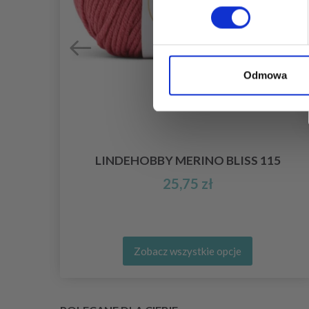
Odmowa
LINDEHOBBY MERINO BLISS 115
25,75 zł
Zobacz wszystkie opcje