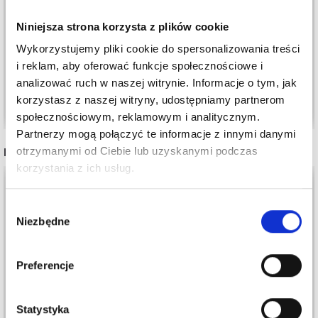
150 CM
MIERNICZA PROFI, 254
CM
3,15 zł
Niniejsza strona korzysta z plików cookie
5,30 zł
27,45 zł
Wykorzystujemy pliki cookie do spersonalizowania treści
Okazja
31/08/2026
i reklam, aby oferować funkcje społecznościowe i
analizować ruch w naszej witrynie. Informacje o tym, jak
korzystasz z naszej witryny, udostępniamy partnerom
Dodaj do koszyka
Dodaj do koszyka
społecznościowym, reklamowym i analitycznym.
Partnerzy mogą połączyć te informacje z innymi danymi
INNI TEŻ WIDZIELI
otrzymanymi od Ciebie lub uzyskanymi podczas
korzystania z ich usług.
35%
Promocja
Wybór
Niezbędne
zgody
Preferencje
Statystyka