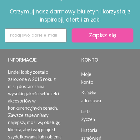
Otrzymuj nasz darmowy biuletyn i korzystaj z
inspiracji, ofert i zniżek!
Zapisz się
INFORMACJE
KONTO
LindeHobby zostało
Moje
założone w 2015 roku z
konto
misją dostarczania
Książka
wysokiej jakości włóczek i
adresowa
akcesoriów w
konkurencyjnych cenach.
Lista
Zawsze zapewniamy
życzeń
najlepszą możliwą obsługę
klienta, aby twój projekt
Historia
szydełkowania lub robienia
zamówień