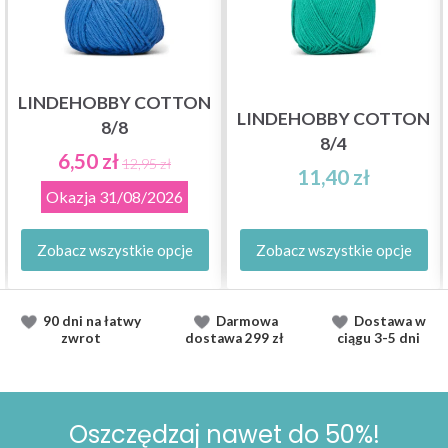
LINDEHOBBY COTTON
LINDEHOBBY COTTON
8/8
8/4
6,50 zł
12,95 zł
11,40 zł
Okazja
31/08/2026
Zobacz wszystkie opcje
Zobacz wszystkie opcje
90 dni na łatwy
Darmowa
Dostawa
w
zwrot
dostawa
299 zł
ciągu
3-5 dni
Oszczędzaj nawet do 50%!