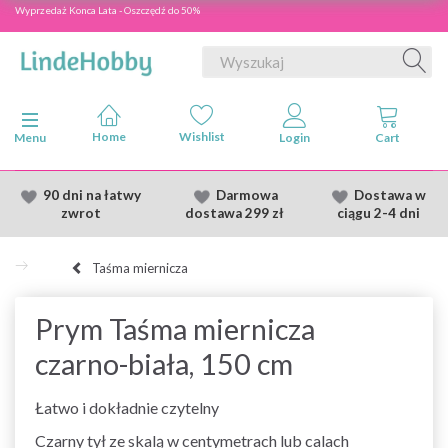
Wyprzedaż Konca Lata - Oszczędź do 50%
Przełącz nawigację
Menu
90 dni na łatwy
Darmowa
Dostawa
w
zwrot
dostawa
299 zł
ciągu 2
-4 dni
Taśma miernicza
Prym Taśma miernicza
czarno-biała, 150 cm
Łatwo i dokładnie czytelny
Czarny tył ze skalą w centymetrach lub calach