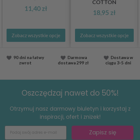
COTTON
11,40 zł
18,95 zł
Zobacz wszystkie opcje
Zobacz wszystkie opcje
90 dni na łatwy
Darmowa
Dostawa
w
zwrot
dostawa
299 zł
ciągu
3-5 dni
Oszczędzaj nawet do 50%!
Otrzymuj nasz darmowy biuletyn i korzystaj z
inspiracji, ofert i zniżek!
Zapisz się