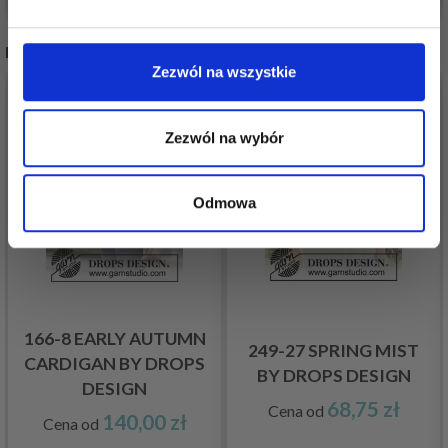
Nie, dziękuję
INNI TEŻ WIDZIELI
Zezwól na wszystkie
Zezwól na wybór
Odmowa
166-8 EARLY AUTUMN
249-27 SPRING MIST
CARDIGAN BY DROPS
BY DROPS DESIGN
DESIGN
68,75 zł
Cena od
140,00 zł
Cena od