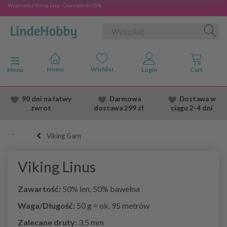
Wyprzedaż Konca Lata - Oszczędź do 50%
Przełącz nawigację
Menu
90 dni na łatwy
Darmowa
Dostawa
w
zwrot
dostawa
299 zł
ciągu 2
-4 dni
Viking Garn
Viking Linus
Zawartość:
50% len, 50% bawełna
Waga/Długość:
50 g = ok. 95 metrów
Zalecane druty:
3.5 mm