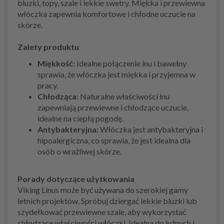
bluzki, topy, szale i lekkie swetry. Miękka i przewiewna
włóczka zapewnia komfortowe i chłodne uczucie na
skórze.
Zalety produktu
Miękkość:
Idealne połączenie lnu i bawełny
sprawia, że włóczka jest miękka i przyjemna w
pracy.
Chłodząca:
Naturalne właściwości lnu
zapewniają przewiewne i chłodzące uczucie,
idealne na ciepłą pogodę.
Antybakteryjna:
Włóczka jest antybakteryjna i
hipoalergiczna, co sprawia, że jest idealna dla
osób o wrażliwej skórze.
Porady dotyczące użytkowania
Viking Linus może być używana do szerokiej gamy
letnich projektów. Spróbuj dziergać lekkie bluzki lub
szydełkować przewiewne szale, aby wykorzystać
chłodzące właściwości włóczki. Idealna do luźnych i