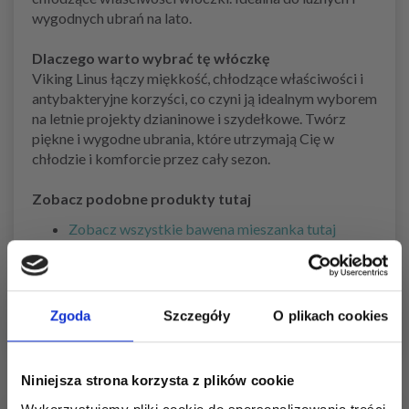
wygodnych ubrań na lato.
Dlaczego warto wybrać tę włóczkę
Viking Linus łączy miękkość, chłodzące właściwości i
antybakteryjne korzyści, co czyni ją idealnym wyborem
na letnie projekty dzianinowe i szydełkowe. Twórz
piękne i wygodne ubrania, które utrzymają Cię w
chłodzie i komforcie przez cały sezon.
Zobacz podobne produkty tutaj
Zobacz wszystkie bawena mieszanka tutaj
Zobacz wszystkie włóczki na druty 3.5 mm tutaj
Zobacz wszystkie włóczki Viking Garn tutaj
Zobacz wszystkie wzory na druty 3.5 mm tutaj
Zgoda
Szczegóły
O plikach cookies
Niniejsza strona korzysta z plików cookie