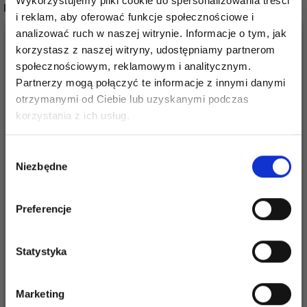
Wykorzystujemy pliki cookie do spersonalizowania treści
POPULARNE ALTERNATYWY
i reklam, aby oferować funkcje społecznościowe i
analizować ruch w naszej witrynie. Informacje o tym, jak
35%
Promocja
35%
Promocja
korzystasz z naszej witryny, udostępniamy partnerom
społecznościowym, reklamowym i analitycznym.
Partnerzy mogą połączyć te informacje z innymi danymi
otrzymanymi od Ciebie lub uzyskanymi podczas
Oszczędź nawet do 50%
korzystania z ich usług.
Stań się częścią naszej społeczności
Wybór
miłośników włóczek i uzyskaj wyłączny
Niezbędne
zgody
dostęp do inspirujących wzorów na druty i
specjalnych ofert!
VIKING REFLEX
VIKING LOTTA
Preferencje
18,55 zł
12,75 zł
28,50 zł
19,65 zł
Okazja
31/08/2026
Okazja
31/08/2026
Statystyka
Tak, zapisz mnie!
Zobacz wszystkie opcje
Zobacz wszystkie opcje
Marketing