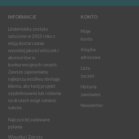
INFORMACJE
KONTO
LindeHobby zostało
Moje
założone w 2015 roku z
konto
misją dostarczania
Książka
wysokiej jakości włóczek i
adresowa
akcesoriów w
konkurencyjnych cenach.
Lista
Zawsze zapewniamy
życzeń
najlepszą możliwą obsługę
klienta, aby twój projekt
Historia
szydełkowania lub robienia
zamówień
na drutach mógł odnieść
Newsletter
sukces.
Najczęściej zadawane
pytania
Wysyłka i Zwroty