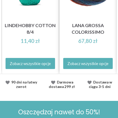
LINDEHOBBY COTTON
LANA GROSSA
8/4
COLORISSIMO
11,40 zł
67,80 zł
Zobacz wszystkie opcje
Zobacz wszystkie opcje
90 dni na łatwy
Darmowa
Dostawa
w
zwrot
dostawa
299 zł
ciągu
3-5 dni
Oszczędzaj nawet do 50%!