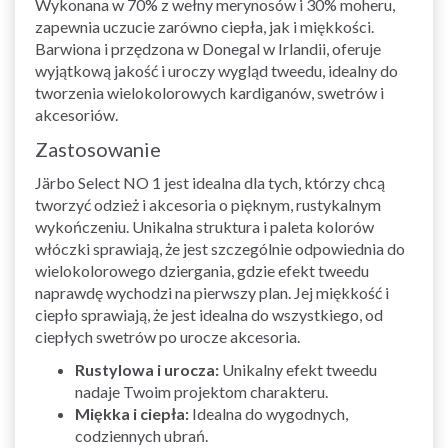
Wykonana w 70% z wełny merynosów i 30% moheru,
zapewnia uczucie zarówno ciepła, jak i miękkości.
Barwiona i przędzona w Donegal w Irlandii, oferuje
wyjątkową jakość i uroczy wygląd tweedu, idealny do
tworzenia wielokolorowych kardiganów, swetrów i
akcesoriów.
Zastosowanie
Järbo Select NO 1 jest idealna dla tych, którzy chcą
tworzyć odzież i akcesoria o pięknym, rustykalnym
wykończeniu. Unikalna struktura i paleta kolorów
włóczki sprawiają, że jest szczególnie odpowiednia do
wielokolorowego dziergania, gdzie efekt tweedu
naprawdę wychodzi na pierwszy plan. Jej miękkość i
ciepło sprawiają, że jest idealna do wszystkiego, od
ciepłych swetrów po urocze akcesoria.
Rustylowa i urocza:
Unikalny efekt tweedu
nadaje Twoim projektom charakteru.
Miękka i ciepła:
Idealna do wygodnych,
codziennych ubrań.