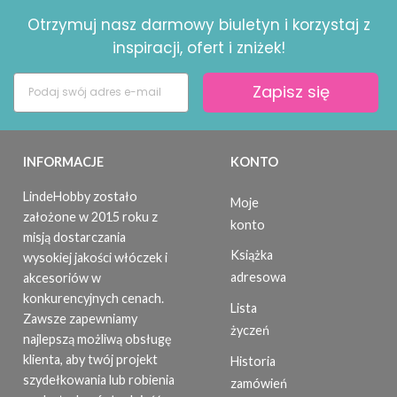
Otrzymuj nasz darmowy biuletyn i korzystaj z
inspiracji, ofert i zniżek!
Zapisz się
INFORMACJE
KONTO
LindeHobby zostało
Moje
założone w 2015 roku z
konto
misją dostarczania
Książka
wysokiej jakości włóczek i
adresowa
akcesoriów w
konkurencyjnych cenach.
Lista
Zawsze zapewniamy
życzeń
najlepszą możliwą obsługę
klienta, aby twój projekt
Historia
szydełkowania lub robienia
zamówień