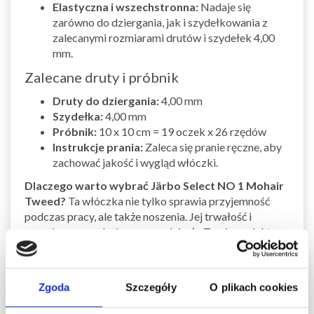
Elastyczna i wszechstronna:
Nadaje się
zarówno do dziergania, jak i szydełkowania z
zalecanymi rozmiarami drutów i szydełek 4,00
mm.
Zalecane druty i próbnik
Druty do dziergania:
4,00 mm
Szydełka:
4,00 mm
Próbnik:
10 x 10 cm = 19 oczek x 26 rzędów
Instrukcje prania:
Zaleca się pranie ręczne, aby
zachować jakość i wygląd włóczki.
Dlaczego warto wybrać Järbo Select NO 1 Mohair
Tweed?
Ta włóczka nie tylko sprawia przyjemność
podczas pracy, ale także noszenia. Jej trwałość i
ponadczasowy design zapewniają, że Twoje projekty
dziergane staną się długotrwałymi ulubieńcami.
Inwestuj w jakość i komfort z włóczką, która obiecuje
zarówno ciepło, jak i styl.
Zgoda
Szczegóły
O plikach cookies
Zobacz podobne produkty tutaj:
Kolekcja włóczek