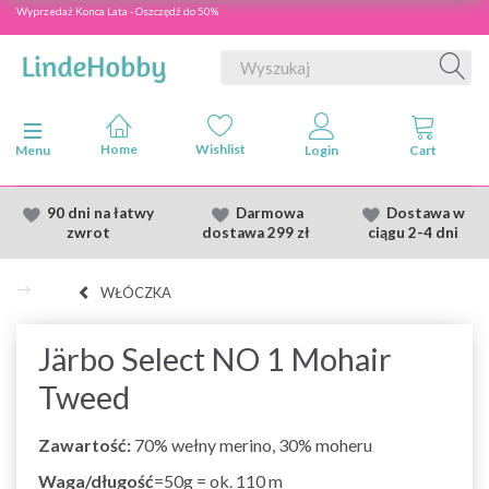
Wyprzedaż Konca Lata - Oszczędź do 50%
Przełącz nawigację
Menu
90 dni na łatwy
Darmowa
Dostawa
w
zwrot
dostawa
299 zł
ciągu 2
-4 dni
WŁÓCZKA
Järbo Select NO 1 Mohair
Tweed
Zawartość:
70% wełny merino, 30% moheru
Waga/długość
=50g = ok. 110 m