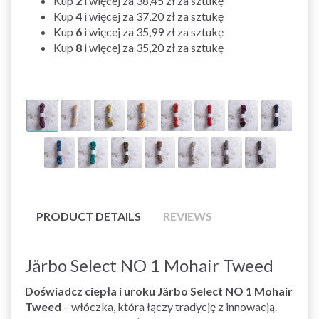
Kup
2
i więcej za
38,45 zł
za sztukę
Kup
4
i więcej za
37,20 zł
za sztukę
Kup
6
i więcej za
35,99 zł
za sztukę
Kup
8
i więcej za
35,20 zł
za sztukę
PRODUCT DETAILS
REVIEWS
Järbo Select NO 1 Mohair Tweed
Doświadcz ciepła i uroku Järbo Select NO 1 Mohair
Tweed
– włóczka, która łączy tradycję z innowacją.