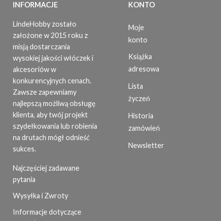
INFORMACJE
KONTO
LindeHobby zostało
Moje
założone w 2015 roku z
konto
misją dostarczania
Książka
wysokiej jakości włóczek i
adresowa
akcesoriów w
konkurencyjnych cenach.
Lista
Zawsze zapewniamy
życzeń
najlepszą możliwą obsługę
klienta, aby twój projekt
Historia
szydełkowania lub robienia
zamówień
na drutach mógł odnieść
Newsletter
sukces.
Najczęściej zadawane
pytania
Wysyłka i Zwroty
Informacje dotyczące