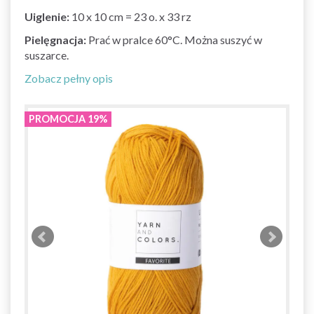
Uiglenie:
10 x 10 cm = 23 o. x 33 rz
Pielęgnacja:
Prać w pralce 60°C.
Można suszyć w
suszarce.
Zobacz pełny opis
PROMOCJA 19%