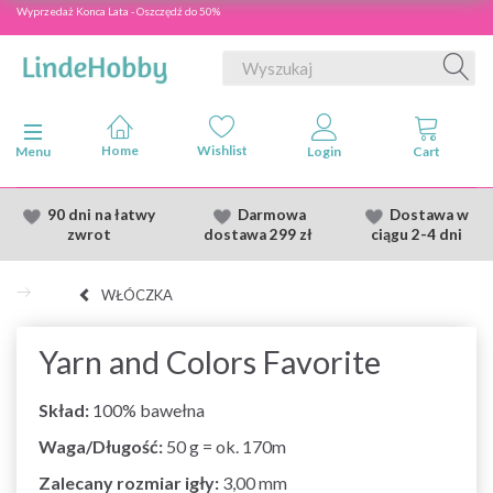
Wyprzedaż Konca Lata - Oszczędź do 50%
Przełącz nawigację
Menu
90 dni na łatwy
Darmowa
Dostawa
w
zwrot
dostawa
299 zł
ciągu 2
-4 dni
WŁÓCZKA
Yarn and Colors Favorite
Skład:
100% bawełna
Waga/Długość:
50 g = ok. 170m
Zalecany rozmiar igły:
3,00 mm