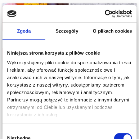
20%
Promocja
Zgoda
Szczegóły
O plikach cookies
Niniejsza strona korzysta z plików cookie
Wykorzystujemy pliki cookie do spersonalizowania treści
i reklam, aby oferować funkcje społecznościowe i
analizować ruch w naszej witrynie. Informacje o tym, jak
YARN AND COLORS
korzystasz z naszej witryny, udostępniamy partnerom
MUST-HAVE 8/4
SVARTA FÅRET LISA
społecznościowym, reklamowym i analitycznym.
8,80 zł
13,95 zł
Partnerzy mogą połączyć te informacje z innymi danymi
10,99 zł
otrzymanymi od Ciebie lub uzyskanymi podczas
Okazja
12/08/2026
korzystania z ich usług.
Oszczędź nawet do 50%
Zobacz wszystkie opcje
Zobacz wszystkie opcje
Wybór
Niezbędne