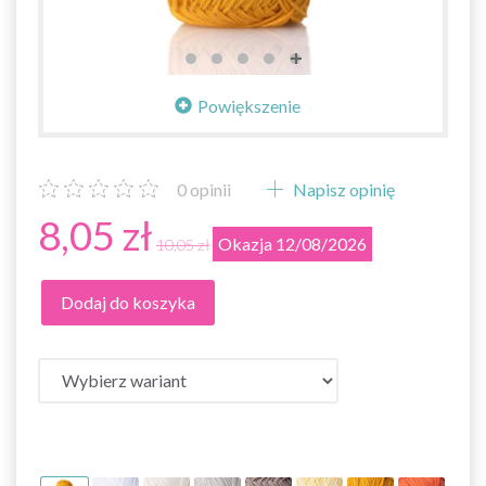
Powiększenie
0
opinii
Napisz opinię
8,05 zł
Okazja 12/08/2026
10,05 zł
Dodaj do koszyka