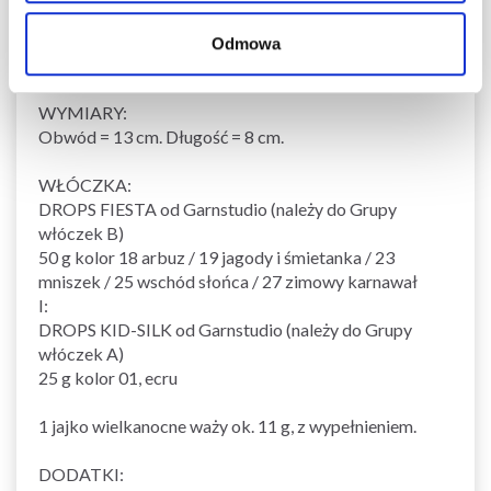
DROPS Design: model nr fs-023
Grupy włóczek A + B lub C
Odmowa
-------------------------------------------------------
WYMIARY
:
Obwód = 13 cm. Długość = 8 cm.
WŁÓCZKA:
DROPS FIESTA od Garnstudio (należy do Grupy
włóczek B)
50 g kolor 18 arbuz / 19 jagody i śmietanka / 23
mniszek / 25 wschód słońca / 27 zimowy karnawał
I:
DROPS KID-SILK od Garnstudio (należy do Grupy
włóczek A)
25 g kolor 01, ecru
1 jajko wielkanocne waży ok. 11 g, z wypełnieniem.
DODATKI: