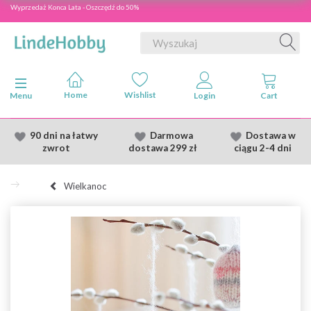
Wyprzedaż Konca Lata - Oszczędź do 50%
Przełącz nawigację
Menu
90 dni na łatwy
Darmowa
Dostawa
w
zwrot
dostawa
299 zł
ciągu 2
-4 dni
Wielkanoc