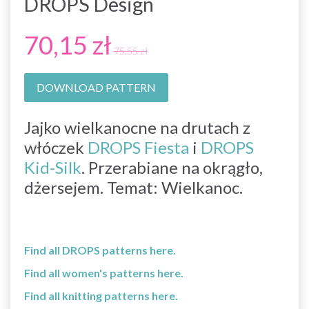
DROPS Design
70,15 zł
75,55 zł
DOWNLOAD PATTERN
Jajko wielkanocne na drutach z
włóczek
DROPS Fiesta
i
DROPS
Kid-Silk
. Przerabiane na okrągło,
dżersejem. Temat: Wielkanoc.
Find all DROPS patterns here.
Find all women's patterns here.
Find all knitting patterns here.