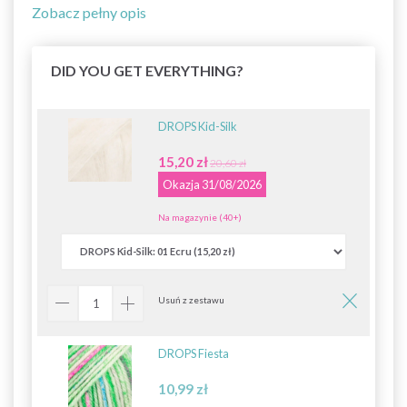
Zobacz pełny opis
DID YOU GET EVERYTHING?
DROPS Kid-Silk
15,20 zł
20,60 zł
Okazja 31/08/2026
Na magazynie (40+)
Usuń z zestawu
DROPS Fiesta
10,99 zł