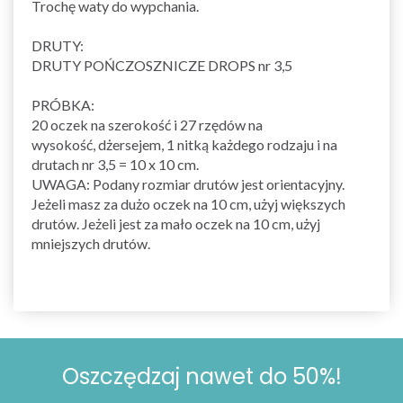
Trochę waty do wypchania.
DRUTY:
DRUTY POŃCZOSZNICZE DROPS nr 3,5
PRÓBKA:
20 oczek na szerokość i 27 rzędów na
wysokość,
dżersejem
, 1 nitką każdego rodzaju i na
drutach nr 3,5 = 10 x 10 cm.
UWAGA: Podany rozmiar drutów jest orientacyjny.
Jeżeli masz za dużo oczek na 10 cm, użyj większych
drutów. Jeżeli jest za mało oczek na 10 cm, użyj
mniejszych drutów.
Oszczędzaj nawet do 50%!