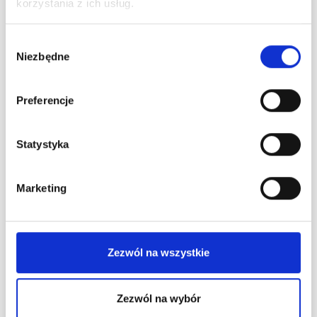
korzystania z ich usług.
Na magazynie (40+)
Wybór
Niezbędne
zgody
Usuń z zestawu
Preferencje
Statystyka
Dodaj wszystko do koszyka
(70,15 zł)
Marketing
0-1658 Festive Bloom by
DROPS Design
Zezwól na wszystkie
DROPS Extra 0-1658
Zezwól na wybór
#dropsfestivebloom