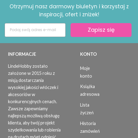
Otrzymuj nasz darmowy biuletyn i korzystaj z
inspiracji, ofert i zniżek!
Zapisz się
INFORMACJE
KONTO
LindeHobby zostało
Moje
założone w 2015 roku z
konto
misją dostarczania
Książka
wysokiej jakości włóczek i
adresowa
akcesoriów w
konkurencyjnych cenach.
Lista
Zawsze zapewniamy
życzeń
najlepszą możliwą obsługę
klienta, aby twój projekt
Historia
szydełkowania lub robienia
zamówień
na drutach mógł odnieść