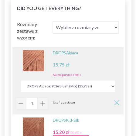
DID YOU GET EVERYTHING?
Rozmiary
zestawu z
wzorem:
DROPS Alpaca
15,75 zł
Na magazynie (40+)
Usuń z zestawu
DROPS Kid-Silk
15,20 zł
20,60 zł