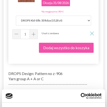
Okazja 31/08/2026
Na magazynie (40+)
Usuń z zestawu
Dodaj wszystko do koszyka
DROPS Design: Pattern no z-906
Yarn group A + A or C
-------------------------------------------------------
WHOLE SET:
SIZES:
S/M – L/XL