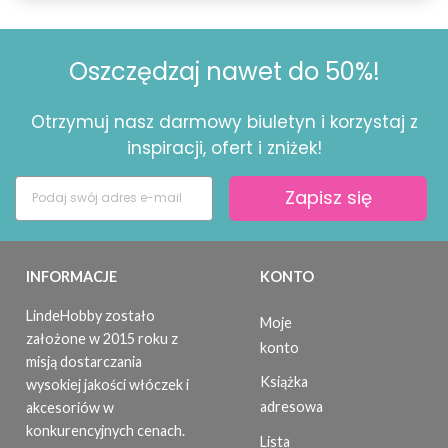
Oszczędzaj nawet do 50%!
Otrzymuj nasz darmowy biuletyn i korzystaj z
inspiracji, ofert i zniżek!
Zapisz się
INFORMACJE
KONTO
LindeHobby zostało
Moje
założone w 2015 roku z
konto
misją dostarczania
Książka
wysokiej jakości włóczek i
adresowa
akcesoriów w
konkurencyjnych cenach.
Lista