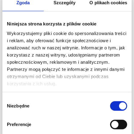
Zgoda
Szczegóły
O plikach cookies
Fits head size: approx. 54/58 cm
MATERIALS:
DROPS ALPACA from Garnstudio (belongs to yarn
Niniejsza strona korzysta z plików cookie
group A)
100-100 g colour 9026, blush
Wykorzystujemy pliki cookie do spersonalizowania treści
and use:
i reklam, aby oferować funkcje społecznościowe i
DROPS KID-SILK from Garnstudio (belongs to yarn
analizować ruch w naszej witrynie. Informacje o tym, jak
group A)
korzystasz z naszej witryny, udostępniamy partnerom
50-50 g colour 33, rust
społecznościowym, reklamowym i analitycznym.
Partnerzy mogą połączyć te informacje z innymi danymi
HAT:
otrzymanymi od Ciebie lub uzyskanymi podczas
SIZE:
korzystania z ich usług.
One-size
Fits head size: approx. 54/58 cm
Wybór
MATERIALS:
Niezbędne
zgody
DROPS ALPACA from Garnstudio (belongs to yarn
group A)
100 g colour 9026, blush
Preferencje
and use: