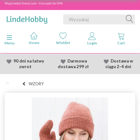
Wyprzedaż Konca Lata - Oszczędź do 50%
Przełącz nawigację
Menu
90 dni na łatwy
Darmowa
Dostawa
w
zwrot
dostawa
299 zł
ciągu 2
-4 dni
WZORY