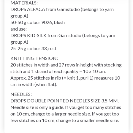
MATERIALS:
DROPS ALPACA from Garnstudio (belongs to yarn
group A)
50-50 g colour 9026, blush
and use:
DROPS KID-SILK from Garnstudio (belongs to yarn
group A)
25-25 g colour 33, rust
KNITTING TENSION:
20 stitches in width and 27 rows in height with stocking
stitch and 1 strand of each quality = 10 x 10 cm.
Approx. 25 stitches in rib (= knit 1, purl 1) measures 10
cm in width (when flat).
NEEDLES:
DROPS DOUBLE POINTED NEEDLES SIZE 3.5 MM.
Needle size is only a guide. If you get too many stitches
on 10 cm, change to a larger needle size. If you get too
few stitches on 10 cm, change to a smaller needle size.