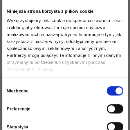
49-19 AMETHYST
257-8 DANCING
CHARM BY DROPS
DARLING TOP BY
Niniejsza strona korzysta z plików cookie
DESIGN
DROPS DESIGN
Wykorzystujemy pliki cookie do spersonalizowania treści
36,85 zł
25,20 zł
Cena od
Cena od
i reklam, aby oferować funkcje społecznościowe i
analizować ruch w naszej witrynie. Informacje o tym, jak
korzystasz z naszej witryny, udostępniamy partnerom
Zobacz wszystkie opcje
Zobacz wszystkie opcje
społecznościowym, reklamowym i analitycznym.
Partnerzy mogą połączyć te informacje z innymi danymi
otrzymanymi od Ciebie lub uzyskanymi podczas
INNI TEŻ WIDZIELI
Oszczędź nawet do 50%
korzystania z ich usług.
35%
Promocja
30%
Promocja
Stań się częścią naszej społeczności
Wybór
miłośników włóczek i uzyskaj wyłączny
Niezbędne
zgody
dostęp do inspirujących wzorów na druty i
specjalnych ofert!
Preferencje
Statystyka