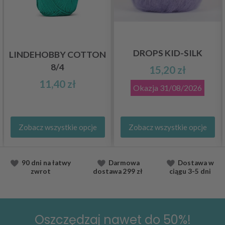
DROPS KID-SILK
LINDEHOBBY COTTON
8/4
15,20 zł
11,40 zł
Okazja
31/08/2026
Zobacz wszystkie opcje
Zobacz wszystkie opcje
90 dni na łatwy
Darmowa
Dostawa
w
zwrot
dostawa
299 zł
ciągu
3-5 dni
Oszczędzaj nawet do 50%!