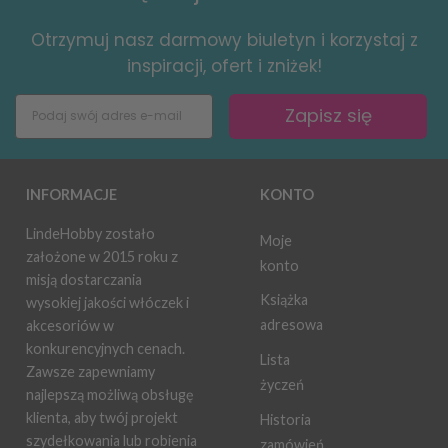
Otrzymuj nasz darmowy biuletyn i korzystaj z
inspiracji, ofert i zniżek!
Zapisz się
INFORMACJE
KONTO
LindeHobby zostało
Moje
założone w 2015 roku z
konto
misją dostarczania
Książka
wysokiej jakości włóczek i
adresowa
akcesoriów w
konkurencyjnych cenach.
Lista
Zawsze zapewniamy
życzeń
najlepszą możliwą obsługę
klienta, aby twój projekt
Historia
szydełkowania lub robienia
zamówień