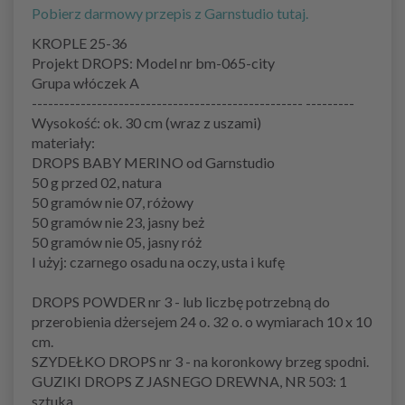
Pobierz darmowy przepis z Garnstudio tutaj.
KROPLE 25-36
Projekt DROPS: Model nr bm-065-city
Grupa włóczek A
-------------------------------------------------- ---------
Wysokość: ok. 30 cm (wraz z uszami)
materiały:
DROPS BABY MERINO od Garnstudio
50 g przed 02, natura
50 gramów nie 07, różowy
50 gramów nie 23, jasny beż
50 gramów nie 05, jasny róż
I użyj: czarnego osadu na oczy, usta i kufę
DROPS POWDER nr 3 - lub liczbę potrzebną do
przerobienia dżersejem 24 o. 32 o. o wymiarach 10 x 10
cm.
SZYDEŁKO DROPS nr 3 - na koronkowy brzeg spodni.
GUZIKI DROPS Z JASNEGO DREWNA, NR 503: 1
sztuka.