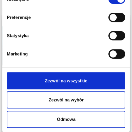
zgody
INNI TEŻ WIDZIELI
Preferencje
14%
Promocja
Statystyka
Marketing
Zezwól na wszystkie
MANOS DEL URUGUAY
FINO
PERMIN LEONORA
Zezwól na wybór
118,00 zł
27,85 zł
138,00 zł
Okazja
12/08/2026
Odmowa