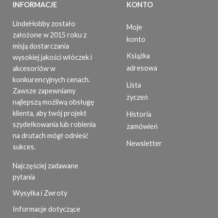
INFORMACJE
KONTO
LindeHobby zostało
Moje
założone w 2015 roku z
konto
misją dostarczania
Książka
wysokiej jakości włóczek i
adresowa
akcesoriów w
konkurencyjnych cenach.
Lista
Zawsze zapewniamy
życzeń
najlepszą możliwą obsługę
klienta, aby twój projekt
Historia
szydełkowania lub robienia
zamówień
na drutach mógł odnieść
Newsletter
sukces.
Najczęściej zadawane
pytania
Wysyłka i Zwroty
Informacje dotyczące