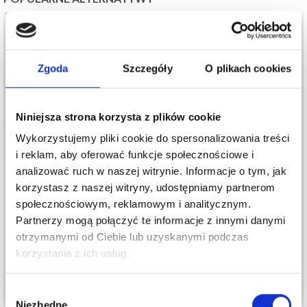
Zgoda
Szczegóły
O plikach cookies
Niniejsza strona korzysta z plików cookie
Wykorzystujemy pliki cookie do spersonalizowania treści
i reklam, aby oferować funkcje społecznościowe i
analizować ruch w naszej witrynie. Informacje o tym, jak
korzystasz z naszej witryny, udostępniamy partnerom
MINI JAJKO Z
0-1596 EASTER EGGS
społecznościowym, reklamowym i analitycznym.
KACZĄTKIEM
BY DROPS DESIGN
Partnerzy mogą połączyć te informacje z innymi danymi
6,40 zł
68,40 zł
otrzymanymi od Ciebie lub uzyskanymi podczas
korzystania z ich usług.
Dodaj do koszyka
Dodaj do koszyka
Wybór
Niezbędne