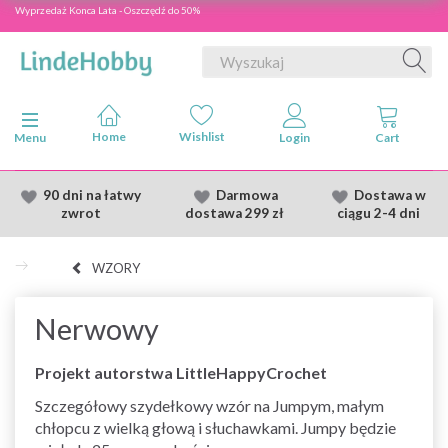
Wyprzedaż Konca Lata - Oszczędź do 50%
Przełącz nawigację
Menu
90 dni na łatwy
Darmowa
Dostawa
w
zwrot
dostawa
299 zł
ciągu 2
-4 dni
WZORY
Nerwowy
Projekt autorstwa LittleHappyCrochet
Szczegółowy szydełkowy wzór na Jumpym, małym
chłopcu z wielką głową i słuchawkami. Jumpy będzie