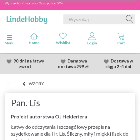
Wyprzedaż Konca Lata - Oszczędź do 50%
Przełącz nawigację
Menu
90 dni na łatwy
Darmowa
Dostawa
w
zwrot
dostawa
299 zł
ciągu 2
-4 dni
WZORY
Pan. Lis
Projekt autorstwa OJ Hekleriera
Łatwy do odczytania i szczegółowy przepis na
szydełkowanie dla Hr. Lis. Śliczny, miły i miękki lisek do