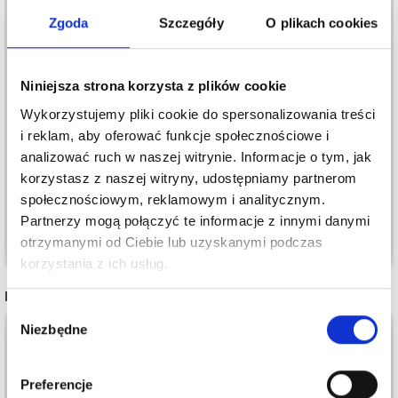
Zgoda
Szczegóły
O plikach cookies
Niniejsza strona korzysta z plików cookie
242-34 HAPPY LAUREL
247-4 SUNNY
Wykorzystujemy pliki cookie do spersonalizowania treści
SHAWL BY DROPS
VACATION BY DROPS
i reklam, aby oferować funkcje społecznościowe i
DESIGN
DESIGN
analizować ruch w naszej witrynie. Informacje o tym, jak
22,80 zł
18,60 zł
korzystasz z naszej witryny, udostępniamy partnerom
społecznościowym, reklamowym i analitycznym.
Partnerzy mogą połączyć te informacje z innymi danymi
Dodaj do koszyka
Dodaj do koszyka
otrzymanymi od Ciebie lub uzyskanymi podczas
korzystania z ich usług.
INNI TEŻ WIDZIELI
Wybór
Niezbędne
35%
Promocja
zgody
Preferencje