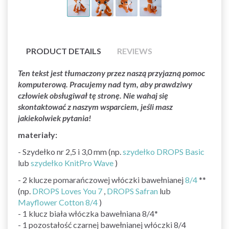
PRODUCT DETAILS
REVIEWS
Ten tekst jest tłumaczony przez naszą przyjazną pomoc
komputerową. Pracujemy nad tym, aby prawdziwy
człowiek obsługiwał tę stronę. Nie wahaj się
skontaktować z naszym wsparciem, jeśli masz
jakiekolwiek pytania!
materiały:
- Szydełko nr 2,5 i 3,0 mm (np.
szydełko DROPS Basic
lub
szydełko KnitPro Wave
)
- 2 klucze pomarańczowej włóczki bawełnianej
8/4
**
(np.
DROPS Loves You 7
,
DROPS Safran
lub
Mayflower Cotton 8/4
)
- 1 klucz biała włóczka bawełniana 8/4*
- 1 pozostałość czarnej bawełnianej włóczki 8/4