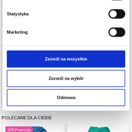
Statystyka
Marketing
VIKING SNORRE
LINDEHOBBY BLOOM
CASHMERE SILK
LACE MERCERIZED
Zezwól na wszystkie
COTTON
27,35 zł
42,10 zł
18,95 zł
Okazja
31/08/2026
Zezwól na wybór
Zobacz wszystkie opcje
Zobacz wszystkie opcje
Odmowa
POLECANE DLA CIEBIE
50%
Promocja