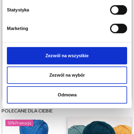
Statystyka
Marketing
DROPS KID-SILK
MALABRIGO SILKPACA
15,20 zł
Zezwól na wszystkie
42,10 zł
Okazja
31/08/2026
Zezwól na wybór
Zobacz wszystkie opcje
Zobacz wszystkie opcje
Odmowa
POLECANE DLA CIEBIE
50%
Promocja