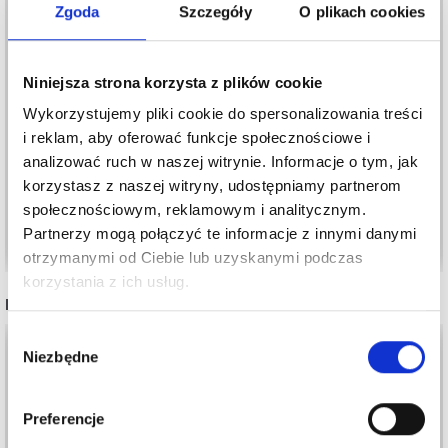
Zgoda
Szczegóły
O plikach cookies
Niniejsza strona korzysta z plików cookie
242-34 HAPPY LAUREL
257-31 SCALLOP BLISS
Wykorzystujemy pliki cookie do spersonalizowania treści
SHAWL BY DROPS
TOP BY DROPS
i reklam, aby oferować funkcje społecznościowe i
DESIGN
DESIGN
analizować ruch w naszej witrynie. Informacje o tym, jak
22,80 zł
34,25 zł
Cena od
korzystasz z naszej witryny, udostępniamy partnerom
społecznościowym, reklamowym i analitycznym.
Dodaj do koszyka
Zobacz wszystkie opcje
Partnerzy mogą połączyć te informacje z innymi danymi
otrzymanymi od Ciebie lub uzyskanymi podczas
korzystania z ich usług.
INNI TEŻ WIDZIELI
Wybór
Niezbędne
zgody
Preferencje