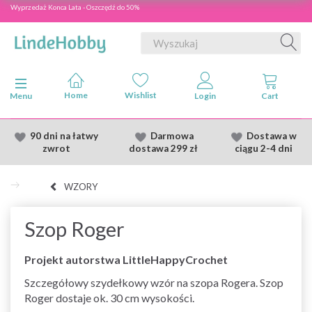
Wyprzedaż Konca Lata - Oszczędź do 50%
Przełącz nawigację
Menu
90 dni na łatwy
Darmowa
Dostawa
w
zwrot
dostawa
299 zł
ciągu 2
-4 dni
WZORY
Szop Roger
Projekt autorstwa LittleHappyCrochet
Szczegółowy szydełkowy wzór na szopa Rogera. Szop
Roger dostaje ok. 30 cm wysokości.