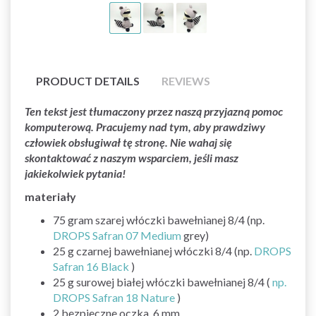
PRODUCT DETAILS
REVIEWS
Ten tekst jest tłumaczony przez naszą przyjazną pomoc
komputerową. Pracujemy nad tym, aby prawdziwy
człowiek obsługiwał tę stronę. Nie wahaj się
skontaktować z naszym wsparciem, jeśli masz
jakiekolwiek pytania!
materiały
75 gram szarej włóczki bawełnianej 8/4 (np.
DROPS Safran 07 Medium
grey)
25 g czarnej bawełnianej włóczki 8/4 (np.
DROPS
Safran 16 Black
)
25 g surowej białej włóczki bawełnianej 8/4 (
np.
DROPS Safran 18 Nature
)
2 bezpieczne oczka, 6 mm