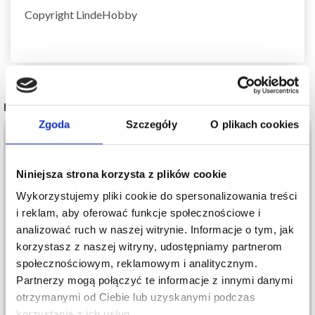
Copyright LindeHobby
POPULARNE ALTERNATYWY
Zgoda
Szczegóły
O plikach cookies
Niniejsza strona korzysta z plików cookie
Wykorzystujemy pliki cookie do spersonalizowania treści
i reklam, aby oferować funkcje społecznościowe i
analizować ruch w naszej witrynie. Informacje o tym, jak
korzystasz z naszej witryny, udostępniamy partnerom
społecznościowym, reklamowym i analitycznym.
Partnerzy mogą połączyć te informacje z innymi danymi
250-24 WHITE BAY
267-34 SPRING HUG
otrzymanymi od Ciebie lub uzyskanymi podczas
RIDGE BY DROPS
SWEATER BY DROPS
korzystania z ich usług.