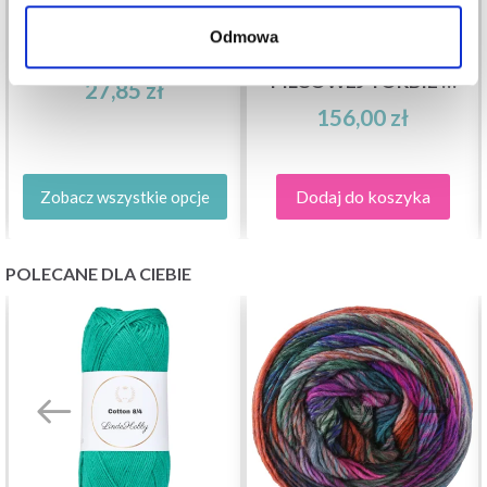
LINDEHOBBY MATY
Odmowa
PERMIN LEONORA
DO BLOCKING W
FILCOWEJ TORBIE Z
27,85 zł
100 SZPILKAMI W
156,00 zł
KSZTAŁCIE T,
RÓŻOWE
Dodaj do koszyka
Zobacz wszystkie opcje
POLECANE DLA CIEBIE