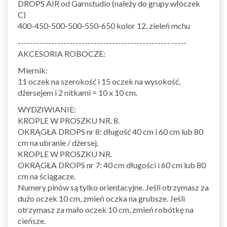
DROPS AIR od Garnstudio (należy do grupy włóczek
C)
400-450-500-500-550-650 kolor 12, zieleń mchu
-------------------------------------------------- -----
AKCESORIA ROBOCZE:
Miernik:
11 oczek na szerokość i 15 oczek na wysokość,
dżersejem i 2 nitkami = 10 x 10 cm.
WYDZIWIANIE:
KROPLE W PROSZKU NR. 8.
OKRĄGŁA DROPS nr 8: długość 40 cm i 60 cm lub 80
cm na ubranie / dżersej.
KROPLE W PROSZKU NR.
OKRĄGŁA DROPS nr 7: 40 cm długości i 60 cm lub 80
cm na ściągacze.
Numery pinów są tylko orientacyjne. Jeśli otrzymasz za
dużo oczek 10 cm, zmień oczka na grubsze. Jeśli
otrzymasz za mało oczek 10 cm, zmień robótkę na
cieńsze.