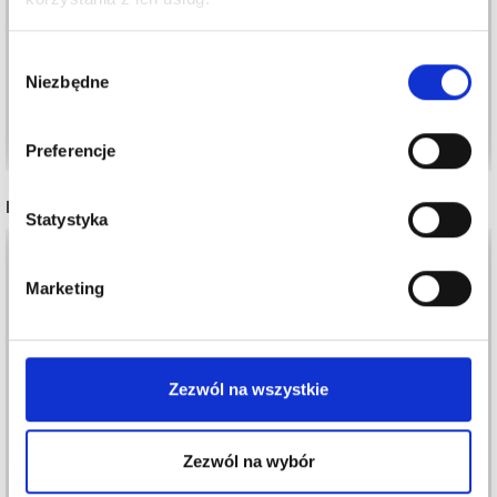
DESIGN
DESIGN
105,00 zł
167,00 zł
Wybór
Cena od
Cena od
Niezbędne
zgody
Zobacz wszystkie opcje
Zobacz wszystkie opcje
Preferencje
INNI TEŻ WIDZIELI
Statystyka
Marketing
Zezwól na wszystkie
Zezwól na wybór