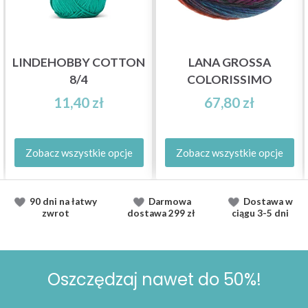
LINDEHOBBY COTTON
LANA GROSSA
8/4
COLORISSIMO
11,40 zł
67,80 zł
Zobacz wszystkie opcje
Zobacz wszystkie opcje
90 dni na łatwy
Darmowa
Dostawa
w
zwrot
dostawa
299 zł
ciągu
3-5 dni
Oszczędzaj nawet do 50%!