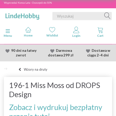
Wyprzedaż Konca Lata - Oszczędź do 50%
Przełącz nawigację
Menu
90 dni na łatwy
Darmowa
Dostawa
w
zwrot
dostawa
299 zł
ciągu 2
-4 dni
Wzory na druty
196-1 Miss Moss od DROPS
Design
Zobacz i wydrukuj bezpłatny