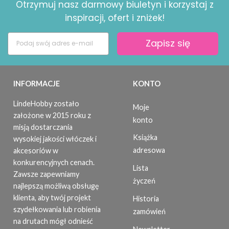
Otrzymuj nasz darmowy biuletyn i korzystaj z
inspiracji, ofert i zniżek!
Zapisz się
INFORMACJE
KONTO
LindeHobby zostało
Moje
założone w 2015 roku z
konto
misją dostarczania
Książka
wysokiej jakości włóczek i
adresowa
akcesoriów w
konkurencyjnych cenach.
Lista
Zawsze zapewniamy
życzeń
najlepszą możliwą obsługę
klienta, aby twój projekt
Historia
szydełkowania lub robienia
zamówień
na drutach mógł odnieść
Newsletter