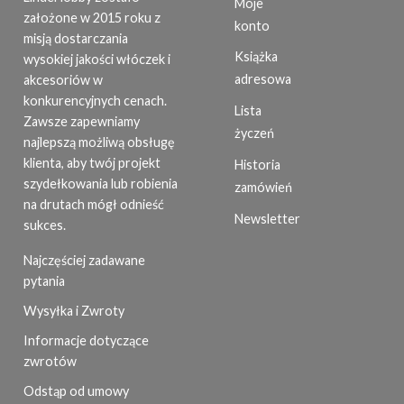
Moje
założone w 2015 roku z
konto
misją dostarczania
Książka
wysokiej jakości włóczek i
adresowa
akcesoriów w
konkurencyjnych cenach.
Lista
Zawsze zapewniamy
życzeń
najlepszą możliwą obsługę
klienta, aby twój projekt
Historia
szydełkowania lub robienia
zamówień
na drutach mógł odnieść
Newsletter
sukces.
Najczęściej zadawane
pytania
Wysyłka i Zwroty
Informacje dotyczące
zwrotów
Odstąp od umowy