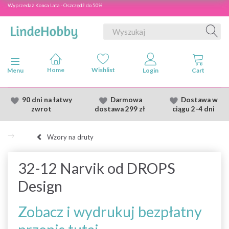
Wyprzedaż Konca Lata - Oszczędź do 50%
Przełącz nawigację
Menu
90 dni na łatwy
Darmowa
Dostawa
w
zwrot
dostawa
299 zł
ciągu 2
-4 dni
Wzory na druty
32-12 Narvik od DROPS
Design
Zobacz i wydrukuj bezpłatny