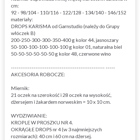
cm:
92 - 98/104 - 110/116 - 122/128 - 134/140 - 146/152
materiały:
DROPS KARISMA od Garnstudio (należy do Grupy
włóczek B)
200-250-300-300-350-400 g kolor 44, jasnoszary
50-100-100-100-100-100 g kolor 01, naturalna biel
50-50-50-50-50-50 g kolor 48, czerwone wino
-------------------------------------------------- -----
AKCESORIA ROBOCZE:
Miernik:
21 oczek na szerokość i 28 oczek na wysokość,
dżersejem i żakardem norweskim = 10 x 10 cm.
WYDZIWIANIE:
KROPLE W PROSZKU NR 4.
OKRĄGŁE DROPS nr 4 (w 3 najmniejszych
rozmiarach): 40 cm i 60 cm na dżersej.