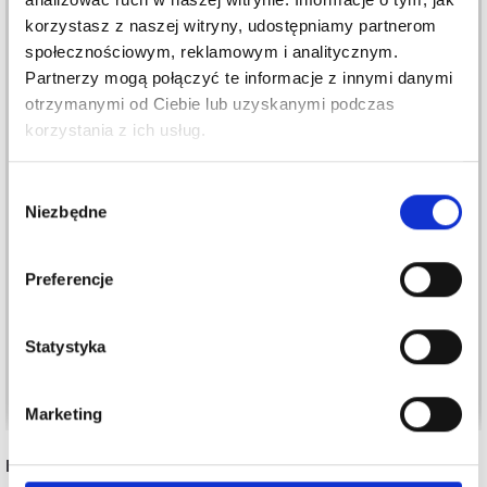
korzystasz z naszej witryny, udostępniamy partnerom
społecznościowym, reklamowym i analitycznym.
Partnerzy mogą połączyć te informacje z innymi danymi
otrzymanymi od Ciebie lub uzyskanymi podczas
korzystania z ich usług.
Wybór
Niezbędne
zgody
47-5 MEET THE
44-14 CHRISTMAS
CAPTAIN BY DROPS
TIME SWEATER BY
Preferencje
DESIGN
DROPS DESIGN
54,75 zł
87,60 zł
Statystyka
Dodaj do koszyka
Dodaj do koszyka
Marketing
INNI TEŻ WIDZIELI