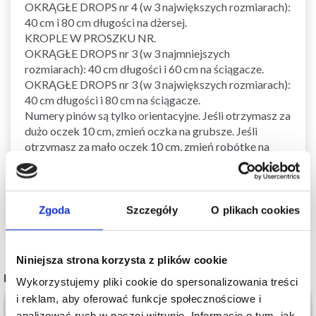
OKRĄGŁE DROPS nr 4 (w 3 największych rozmiarach):
40 cm i 80 cm długości na dżersej.
KROPLE W PROSZKU NR.
OKRĄGŁE DROPS nr 3 (w 3 najmniejszych
rozmiarach): 40 cm długości i 60 cm na ściągacze.
OKRĄGŁE DROPS nr 3 (w 3 największych rozmiarach):
40 cm długości i 80 cm na ściągacze.
Numery pinów są tylko orientacyjne. Jeśli otrzymasz za
dużo oczek 10 cm, zmień oczka na grubsze. Jeśli
otrzymasz za mało oczek 10 cm, zmień robótkę na
cieńsze.
Copyright LindeHobby
Zgoda
Szczegóły
O plikach cookies
Niniejsza strona korzysta z plików cookie
POPULARNE ALTERNATYWY
Wykorzystujemy pliki cookie do spersonalizowania treści
i reklam, aby oferować funkcje społecznościowe i
analizować ruch w naszej witrynie. Informacje o tym, jak