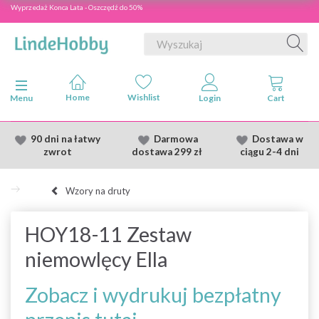
Wyprzedaż Konca Lata - Oszczędź do 50%
Przełącz nawigację
Menu
90 dni na łatwy
Darmowa
Dostawa
w
zwrot
dostawa
299 zł
ciągu 2
-4 dni
Wzory na druty
HOY18-11 Zestaw
niemowlęcy Ella
Zobacz i wydrukuj bezpłatny