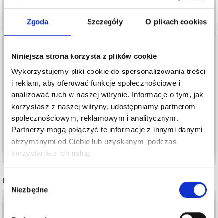
Zgoda
Szczegóły
O plikach cookies
Niniejsza strona korzysta z plików cookie
LINDEHOBBY
DIY ZESTAW DO
Wykorzystujemy pliki cookie do spersonalizowania treści
BRĄZOWE
DEKORACJI, BOŻE
i reklam, aby oferować funkcje społecznościowe i
PLASTIKOWE GUZIKI,
NARODZENIE
analizować ruch w naszej witrynie. Informacje o tym, jak
24 MM, 10 SZT
15,45 zł
30,95 zł
korzystasz z naszej witryny, udostępniamy partnerom
79,95 zł
społecznościowym, reklamowym i analitycznym.
Okazja
31/08/2026
Partnerzy mogą połączyć te informacje z innymi danymi
otrzymanymi od Ciebie lub uzyskanymi podczas
Dodaj do koszyka
Dodaj do koszyka
korzystania z ich usług.
INNI TEŻ WIDZIELI
Wybór
Niezbędne
zgody