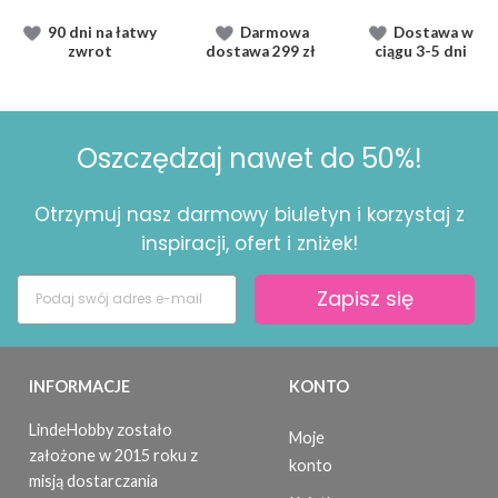
90 dni na łatwy
Darmowa
Dostawa
w
zwrot
dostawa
299 zł
ciągu
3-5 dni
Oszczędzaj nawet do 50%!
Otrzymuj nasz darmowy biuletyn i korzystaj z
inspiracji, ofert i zniżek!
Zapisz się
INFORMACJE
KONTO
LindeHobby zostało
Moje
założone w 2015 roku z
konto
misją dostarczania