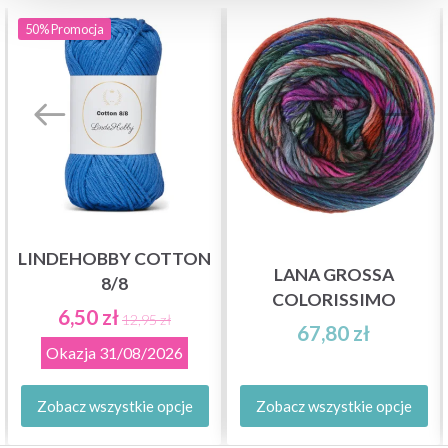
50%
Promocja
LINDEHOBBY COTTON
LANA GROSSA
8/8
COLORISSIMO
6,50 zł
12,95 zł
67,80 zł
Okazja
31/08/2026
Zobacz wszystkie opcje
Zobacz wszystkie opcje