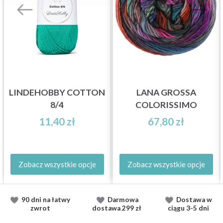
LINDEHOBBY COTTON
LANA GROSSA
8/4
COLORISSIMO
11,40 zł
67,80 zł
Zobacz wszystkie opcje
Zobacz wszystkie opcje
90 dni na łatwy
Darmowa
Dostawa
w
zwrot
dostawa
299 zł
ciągu
3-5 dni