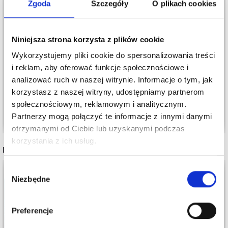
Zgoda
Szczegóły
O plikach cookies
Niniejsza strona korzysta z plików cookie
9237309_M26 MODEL
246-41 BLUE TERRAIN
26 – MERINO EDITION
Wykorzystujemy pliki cookie do spersonalizowania treści
BY DROPS DESIGN
03: SWETER MĘSKI
i reklam, aby oferować funkcje społecznościowe i
76,75 zł
Cena od
analizować ruch w naszej witrynie. Informacje o tym, jak
325,00 zł
Cena od
korzystasz z naszej witryny, udostępniamy partnerom
społecznościowym, reklamowym i analitycznym.
Zobacz wszystkie opcje
Zobacz wszystkie opcje
Partnerzy mogą połączyć te informacje z innymi danymi
otrzymanymi od Ciebie lub uzyskanymi podczas
korzystania z ich usług.
INNI TEŻ WIDZIELI
Wybór
14%
Promocja
Niezbędne
zgody
Preferencje