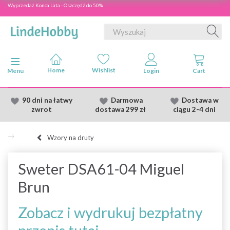
Wyprzedaż Konca Lata - Oszczędź do 50%
Przełącz nawigację
Menu
90 dni na łatwy
Darmowa
Dostawa
w
zwrot
dostawa
299 zł
ciągu 2
-4 dni
Wzory na druty
Sweter DSA61-04 Miguel
Brun
Zobacz i wydrukuj bezpłatny