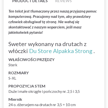
PRODUCT DETAILS
REVIEWS
Ten tekst jest tłumaczony przez naszą przyjazną pomoc
komputerową. Pracujemy nad tym, aby prawdziwy
człowiek obsługiwał tę stronę. Nie wahaj się
skontaktować z naszym wsparciem, jeśli masz
jakiekolwiek pytania!
Sweter wykonany na drutach z
włóczki
Du Store Alpakka Strong
.
WŁAŚCIWOŚCI PRZĘDZY
Sterk
ROZMIARY
S-XL
PROPOZYCJA STEM
Duże i małe okrągłe i pończochy nr. 2,5 i 3,5
Miernik
24 o. dżersejem na drutach nr 3,5 = 10 cm