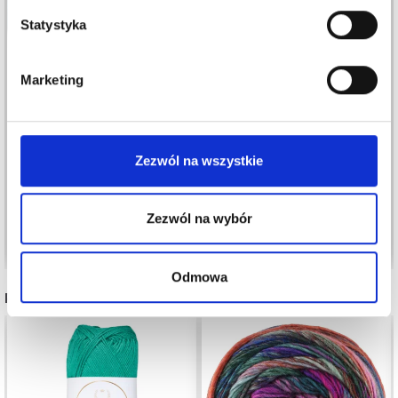
Statystyka
Marketing
MANOS DEL URUGUAY
FINO
PERMIN LEONORA
118,00 zł
27,85 zł
138,00 zł
Zezwól na wszystkie
Okazja
12/08/2026
Zezwól na wybór
Zobacz wszystkie opcje
Zobacz wszystkie opcje
Odmowa
POLECANE DLA CIEBIE