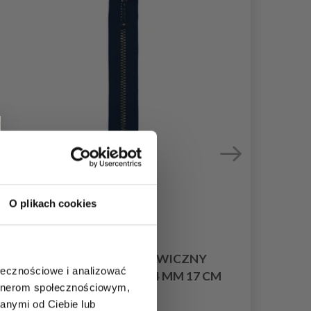
O plikach cookies
YKK ZAMEK BŁYSKAWICZNY
YKK
ołecznościowe i analizować
ANTYCZNY MOSIĄDZ 4 MM 17 CM
artnerom społecznościowym,
18,80 zł
anymi od Ciebie lub