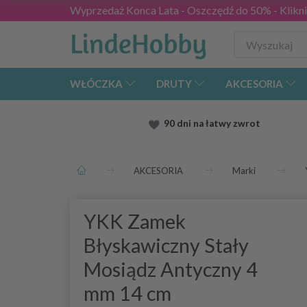
Wyprzedaż Konca Lata - Oszczędź do 50% - Kliknij
WŁÓCZKA
DRUTY
AKCESORIA
90 dni na łatwy zwrot
AKCESORIA
Marki
YKK Zamek
Błyskawiczny Stały
Mosiądz Antyczny 4
mm 14 cm