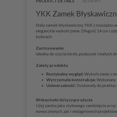
PRODUCT DETAILS
REVIEWS
YKK Zamek Błyskawiczny
Stały zamek błyskawiczny YKK z mosiądzu an
eleganckie wykończenie. Długość 14 cm i zęb
kolorach.
Zastosowanie
Idealny do szycia toreb, poduszek i małych d
Zalety produktu
Rustykalny wygląd:
Wykończenie z mosi
Wytrzymała konstrukcja:
Wykonany z 
Uniwersalność:
Doskonały do praktyczn
Wskazówki dotyczące użycia
Użyj zamka jako stylowego zamknięcia w ręc
nowoczesnych, jak i vintage'owych projektów