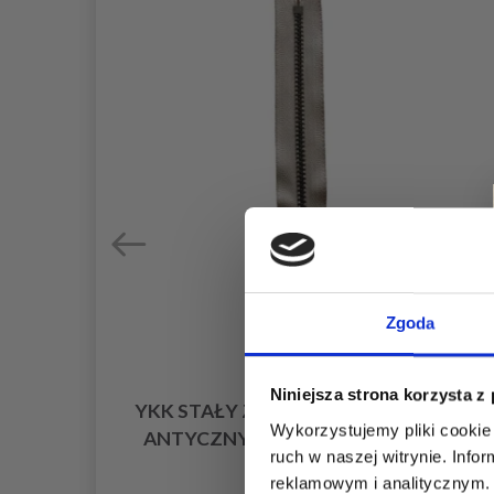
Zgoda
Niniejsza strona korzysta z
AMEK
YKK STAŁY ZAMEK BŁYSKAWICZNY
Wykorzystujemy pliki cookie 
M)
ANTYCZNY MOSIĄDZ 4 MM 12 CM
ruch w naszej witrynie. Inf
19,95 zł
reklamowym i analitycznym. 