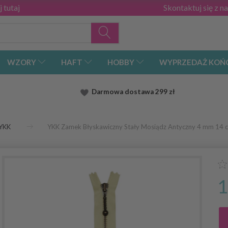
 tutaj
Skontaktuj się z n
WZORY
HAFT
HOBBY
WYPRZEDAŻ KOŃ
Darmowa dostawa
299 zł
YKK
YKK Zamek Błyskawiczny Stały Mosiądz Antyczny 4 mm 14 
1