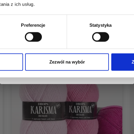
dostęp do inspirujących wzorów na druty i
nia z ich usług.
specjalnych ofert!
Zobacz wszystkie opcje
Preferencje
Statystyka
Tak, zapisz mnie!
Zezwól na wybór
Z
Nie, dziękuję