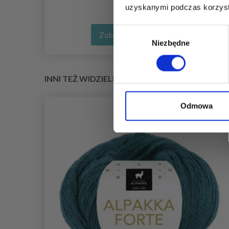
uzyskanymi podczas korzysta
Wybór
Zobacz wszystkie opcje
Niezbędne
zgody
INNI TEŻ WIDZIELI
Odmowa