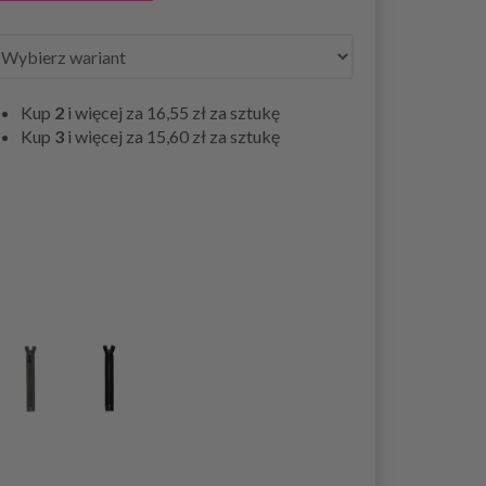
Kup
2
i więcej za
16,55 zł
za sztukę
Kup
3
i więcej za
15,60 zł
za sztukę