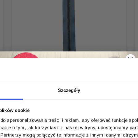
Szczegóły
Oszczędź nawet do 50%
 plików cookie
YKK STAŁY ZAMEK BŁYSKAWICZNY
do spersonalizowania treści i reklam, aby oferować funkcje sp
ANTYCZNY MOSIĄDZ 4 MM 15 CM
Stań się częścią naszej społeczności
ormacje o tym, jak korzystasz z naszej witryny, udostępniamy p
19,95 zł
miłośników włóczek i uzyskaj wyłączny
Partnerzy mogą połączyć te informacje z innymi danymi otrzym