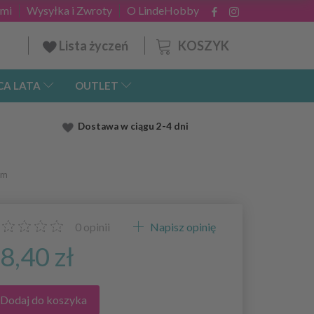
ami
Wysyłka i Zwroty
O LindeHobby
KOSZYK
Lista życzeń
CA LATA
OUTLET
Dostawa
w ciągu 2
-4 dni
cm
0
opinii
Napisz opinię
8,40 zł
Dodaj do koszyka