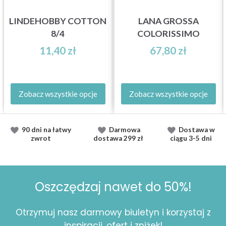
LINDEHOBBY COTTON
LANA GROSSA
8/4
COLORISSIMO
11,40 zł
67,80 zł
Zobacz wszystkie opcje
Zobacz wszystkie opcje
90 dni na łatwy
Darmowa
Dostawa
w
zwrot
dostawa
299 zł
ciągu
3-5 dni
Oszczędzaj nawet do 50%!
Otrzymuj nasz darmowy biuletyn i korzystaj z
inspiracji, ofert i zniżek!