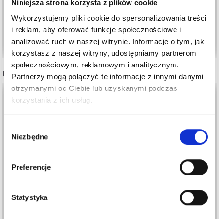
Niniejsza strona korzysta z plików cookie
Okazja
12/08/2026
Okazja
12/08/2026
Wykorzystujemy pliki cookie do spersonalizowania treści
i reklam, aby oferować funkcje społecznościowe i
Dodaj do koszyka
Dodaj do koszyka
analizować ruch w naszej witrynie. Informacje o tym, jak
korzystasz z naszej witryny, udostępniamy partnerom
społecznościowym, reklamowym i analitycznym.
INNI TEŻ WIDZIELI
Partnerzy mogą połączyć te informacje z innymi danymi
otrzymanymi od Ciebie lub uzyskanymi podczas
korzystania z ich usług.
Wybór
Niezbędne
zgody
Preferencje
Statystyka
LINDEHOBBY MATY
LINDEHOBBY