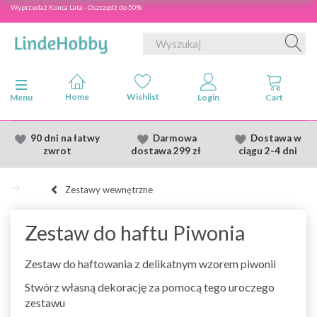
Wyprzedaż Konca Lata - Oszczędź do 50%
Przełącz nawigację
Menu
90 dni na łatwy
Darmowa
Dostawa
w
zwrot
dostawa
299 zł
ciągu 2
-4 dni
Zestawy wewnętrzne
Zestaw do haftu Piwonia
Zestaw do haftowania z delikatnym wzorem piwonii
Stwórz własną dekorację za pomocą tego uroczego
zestawu