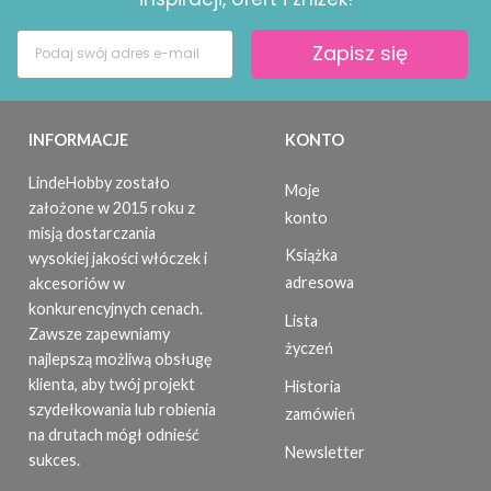
Zapisz się
INFORMACJE
KONTO
LindeHobby zostało
Moje
założone w 2015 roku z
konto
misją dostarczania
Książka
wysokiej jakości włóczek i
adresowa
akcesoriów w
konkurencyjnych cenach.
Lista
Zawsze zapewniamy
życzeń
najlepszą możliwą obsługę
klienta, aby twój projekt
Historia
szydełkowania lub robienia
zamówień
na drutach mógł odnieść
Newsletter
sukces.