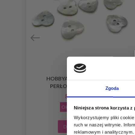
WE
HOBBYARTS GUZIKI Z MASY
PERŁOWEJ SERCE, 10 SZT
Zgoda
8,05 zł
16,10 zł
Okazja
31/08/2026
Niniejsza strona korzysta z
Wykorzystujemy pliki cookie 
ruch w naszej witrynie. Inf
Dodaj do koszyka
reklamowym i analitycznym. 