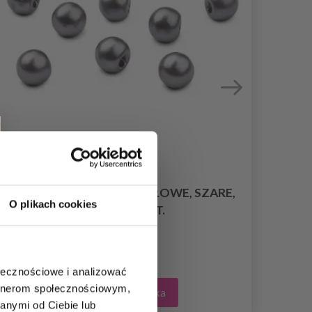
HOBBYARTS GUZIKI PERŁOWE, SZARE,
HOB
O plikach cookies
12 MM, 10 SZT.
12,95 zł
ołecznościowe i analizować
artnerom społecznościowym,
Dodaj do koszyka
anymi od Ciebie lub