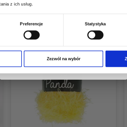
dostęp do inspirujących wzorów na druty i
nia z ich usług.
specjalnych ofert!
Preferencje
Statystyka
Tak, zapisz mnie!
Zezwól na wybór
Z
Nie, dziękuję