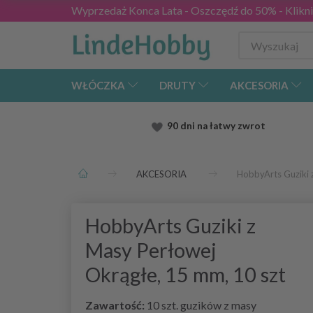
Wyprzedaż Konca Lata - Oszczędź do 50% - Kliknij
WŁÓCZKA
DRUTY
AKCESORIA
90 dni na łatwy zwrot
AKCESORIA
HobbyArts Guziki 
HobbyArts Guziki z
Masy Perłowej
Okrągłe, 15 mm, 10 szt
Zawartość:
10 szt. guzików z masy