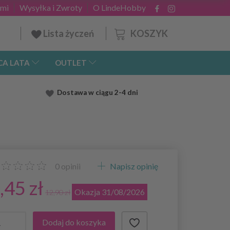
ami
Wysyłka i Zwroty
O LindeHobby
KOSZYK
Lista życzeń
CA LATA
OUTLET
Dostawa
w ciągu 2
-4 dni
0
opinii
Napisz opinię
,45 zł
Okazja 31/08/2026
12,90 zł
Dodaj do koszyka