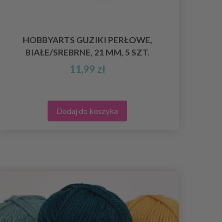
HOBBYARTS GUZIKI PERŁOWE,
LIN
BIAŁE/SREBRNE, 21 MM, 5 SZT.
11,99 zł
Dodaj do koszyka