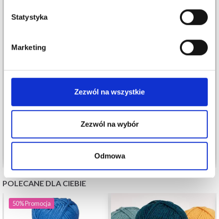
Statystyka
Marketing
VIKING BJØRK
DROPS BRUSHED
ALPACA SILK
10,75 zł
Zezwól na wszystkie
16,55 zł
12,60 zł
Okazja
31/08/2026
Zezwól na wybór
Zobacz wszystkie opcje
Zobacz wszystkie opcje
Odmowa
POLECANE DLA CIEBIE
50%
Promocja