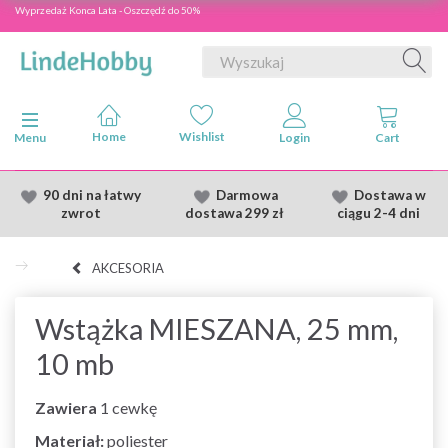
Wyprzedaż Konca Lata - Oszczędź do 50%
Przełącz nawigację
Menu
90 dni na łatwy
Darmowa
Dostawa
w
zwrot
dostawa
299 zł
ciągu 2
-4 dni
AKCESORIA
Wstążka MIESZANA, 25 mm,
10 mb
Zawiera
1 cewkę
Materiał:
poliester