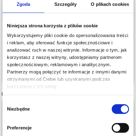
Zgoda
Szczegóły
O plikach cookies
Niniejsza strona korzysta z plików cookie
WSTĄŻKA
DEKORACYJNA
Wykorzystujemy pliki cookie do spersonalizowania treści
KORONKOWA,
WSTĄŻKA
i reklam, aby oferować funkcje społecznościowe i
KWIATKI, 15 MM, 13,7
62,35 zł
analizować ruch w naszej witrynie. Informacje o tym, jak
M
109,00 zł
korzystasz z naszej witryny, udostępniamy partnerom
społecznościowym, reklamowym i analitycznym.
Partnerzy mogą połączyć te informacje z innymi danymi
Zobacz wszystkie opcje
Zobacz wszystkie opcje
otrzymanymi od Ciebie lub uzyskanymi podczas
korzystania z ich usług.
INNI TEŻ WIDZIELI
Wybór
35%
Promocja
Niezbędne
zgody
Preferencje