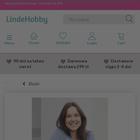
Wyprzedaż Konca Lata - Oszczędź do 50%
Przełącz nawigację
Menu
90 dni na łatwy
Darmowa
Dostawa
w
zwrot
dostawa
299 zł
ciągu 2
-4 dni
Bluzki