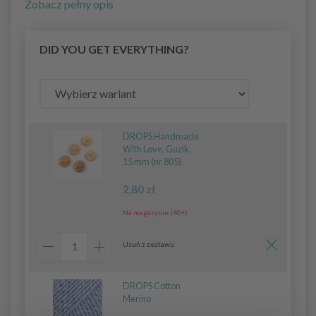
Zobacz pełny opis
DID YOU GET EVERYTHING?
DROPS Handmade
With Love, Guzik,
15 mm (nr 805)
2,80 zł
Na magazynie (40+)
Usuń z zestawu
DROPS Cotton
Merino