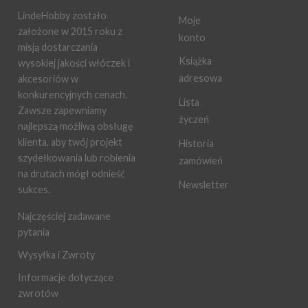
LindeHobby zostało
Moje
założone w 2015 roku z
konto
misją dostarczania
Książka
wysokiej jakości włóczek i
adresowa
akcesoriów w
konkurencyjnych cenach.
Lista
Zawsze zapewniamy
życzeń
najlepszą możliwą obsługę
klienta, aby twój projekt
Historia
szydełkowania lub robienia
zamówień
na drutach mógł odnieść
Newsletter
sukces.
Najczęściej zadawane
pytania
Wysyłka i Zwroty
Informacje dotyczące
zwrotów