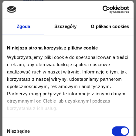
15,10 zł
Na magazynie (40+)
Zgoda
Szczegóły
O plikach cookies
Usuń z zestawu
Niniejsza strona korzysta z plików cookie
Wykorzystujemy pliki cookie do spersonalizowania treści
Dodaj wszystko do koszyka
i reklam, aby oferować funkcje społecznościowe i
analizować ruch w naszej witrynie. Informacje o tym, jak
korzystasz z naszej witryny, udostępniamy partnerom
społecznościowym, reklamowym i analitycznym.
259-33 Blue Coast Cardi by
Partnerzy mogą połączyć te informacje z innymi danymi
otrzymanymi od Ciebie lub uzyskanymi podczas
DROPS Design
Oszczędź nawet do 50%
korzystania z ich usług.
DROPS 259-33
Stań się częścią naszej społeczności
Wybór
#bluecoastcardigan
miłośników włóczek i uzyskaj wyłączny
Niezbędne
zgody
DROPS Design: model cm-155