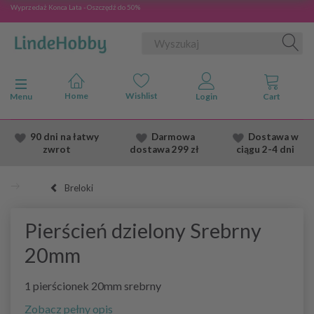
Wyprzedaż Konca Lata - Oszczędź do 50%
Przełącz nawigację
Menu
90 dni na łatwy
Darmowa
Dostawa
w
zwrot
dostawa
299 zł
ciągu 2
-4 dni
Breloki
Pierścień dzielony Srebrny
20mm
1 pierścionek 20mm srebrny
Zobacz pełny opis