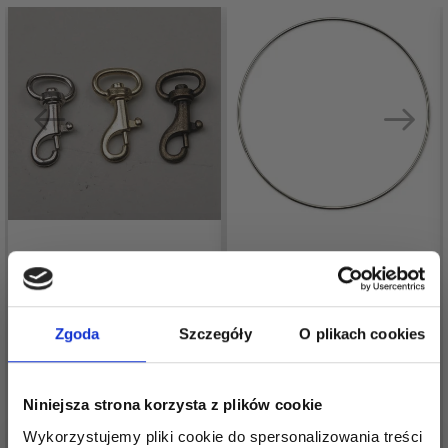
HOBBYARTS
METALOWY
KARABIŃCZYK
PIERŚCIEŃ, SREBRNY,
12X38MM SREBRNY
7–30 CM, 1 SZT.
Zgoda
Szczegóły
O plikach cookies
7,15 zł
13,55 zł
Cena od
Okazja
31/08/2026
Niniejsza strona korzysta z plików cookie
Dodaj do koszyka
Zobacz wszystkie opcje
Wykorzystujemy pliki cookie do spersonalizowania treści