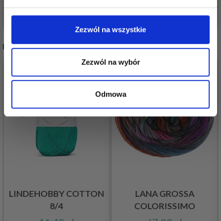
Nie, dziękuję
Zobacz wszystkie opcje
Zobacz wszystkie opcje
Zezwól na wszystkie
POLECANE DLA CIEBIE
Zezwól na wybór
Odmowa
LINDEHOBBY COTTON
LANA GROSSA
8/4
COLORISSIMO