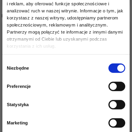
i reklam, aby oferować funkcje społecznościowe i
analizować ruch w naszej witrynie. Informacje o tym, jak
INNI TEŻ WIDZIELI
korzystasz z naszej witryny, udostępniamy partnerom
społecznościowym, reklamowym i analitycznym.
14%
Promocja
Partnerzy mogą połączyć te informacje z innymi danymi
otrzymanymi od Ciebie lub uzyskanymi podczas
Oszczędź nawet do 50%
korzystania z ich usług.
Stań się częścią naszej społeczności
Wybór
miłośników włóczek i uzyskaj wyłączny
Niezbędne
zgody
dostęp do inspirujących wzorów na druty i
specjalnych ofert!
Preferencje
MANOS DEL URUGUAY
FINO
PERMIN LEONORA
Statystyka
118,00 zł
27,85 zł
138,00 zł
Tak, zapisz mnie!
Okazja
12/08/2026
Marketing