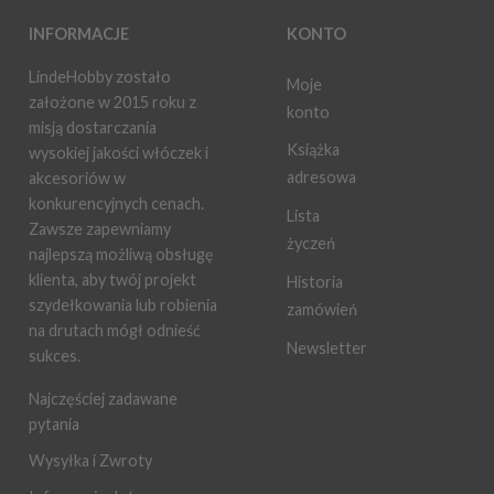
INFORMACJE
KONTO
LindeHobby zostało
Moje
założone w 2015 roku z
konto
misją dostarczania
Książka
wysokiej jakości włóczek i
adresowa
akcesoriów w
konkurencyjnych cenach.
Lista
Zawsze zapewniamy
życzeń
najlepszą możliwą obsługę
klienta, aby twój projekt
Historia
szydełkowania lub robienia
zamówień
na drutach mógł odnieść
Newsletter
sukces.
Najczęściej zadawane
pytania
Wysyłka i Zwroty