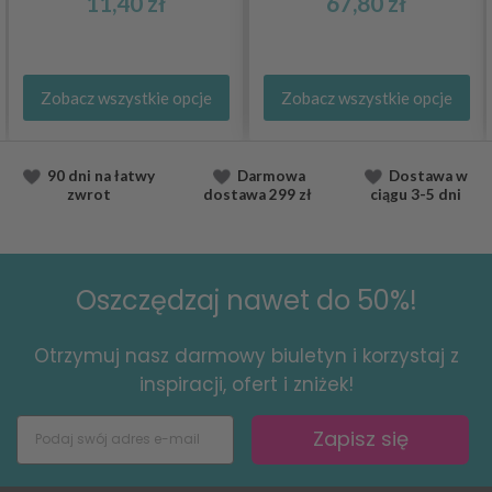
11,40 zł
67,80 zł
Zobacz wszystkie opcje
Zobacz wszystkie opcje
90 dni na łatwy
Darmowa
Dostawa
w
zwrot
dostawa
299 zł
ciągu
3-5 dni
Oszczędzaj nawet do 50%!
Otrzymuj nasz darmowy biuletyn i korzystaj z
inspiracji, ofert i zniżek!
Zapisz się