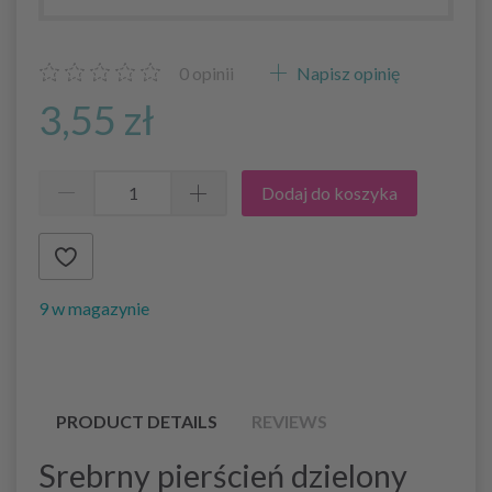
0
opinii
Napisz opinię
3,55 zł
Dodaj do koszyka
9 w magazynie
PRODUCT DETAILS
REVIEWS
Srebrny pierścień dzielony