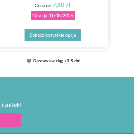
7,80 zł
Cena od
Okazja
31/08/2026
Zobacz wszystkie opcje
Dostawa
w ciągu
3-5 dni
i zniżek!