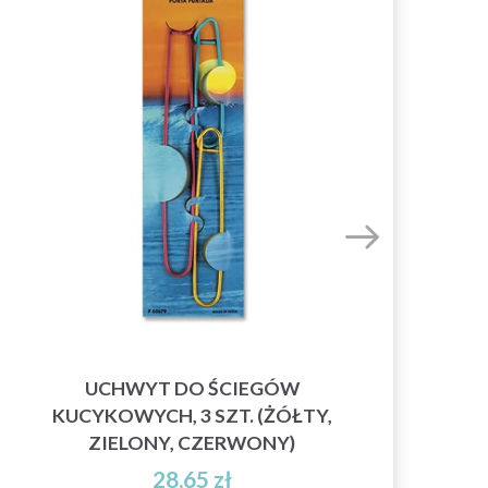
UCHWYT DO ŚCIEGÓW
C
KUCYKOWYCH, 3 SZT. (ŻÓŁTY,
ZIELONY, CZERWONY)
28,65 zł