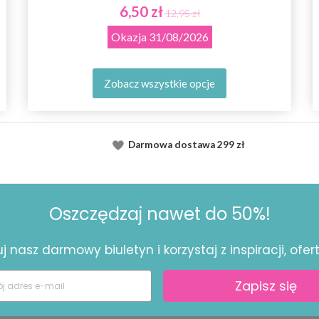
6,50 zł
12,95 zł
Okazja
31/08/2026
Zobacz wszystkie opcje
Darmowa dostawa
299 zł
Oszczędzaj nawet do 50%!
 nasz darmowy biuletyn i korzystaj z inspiracji, ofert 
Zapisz się