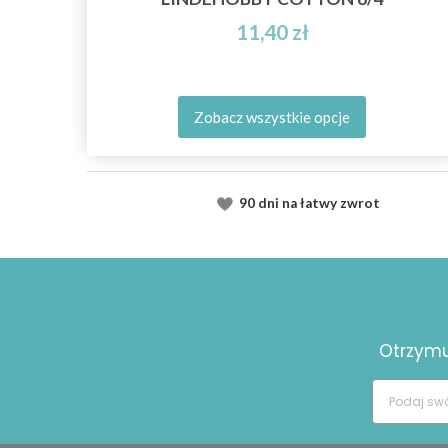
11,40 zł
Zobacz wszystkie opcje
90 dni na łatwy zwrot
Otrzymuj