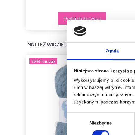
Dodaj do koszyka
INNI TEŻ WIDZIELI
Zgoda
35%
Promocja
Niniejsza strona korzysta z
Wykorzystujemy pliki cookie 
ruch w naszej witrynie. Inf
reklamowym i analitycznym. 
uzyskanymi podczas korzysta
Wybór
Niezbędne
zgody