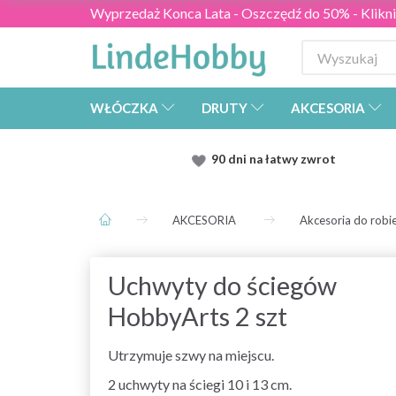
Wyprzedaż Konca Lata - Oszczędź do 50% - Kliknij
WŁÓCZKA
DRUTY
AKCESORIA
90 dni na łatwy zwrot
AKCESORIA
Akcesoria do robie
Uchwyty do ściegów
HobbyArts 2 szt
Utrzymuje szwy na miejscu.
2 uchwyty na ściegi 10 i 13 cm.