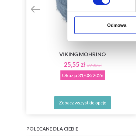
Odmowa
VIKING MOHRINO
25,55 zł
39,30 zł
Okazja
31/08/2026
Zobacz wszystkie opcje
POLECANE DLA CIEBIE