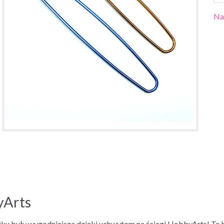
Na
yArts
ełku były wygodniejsze dzięki uchwytom na ściegi HobbyArts! Te