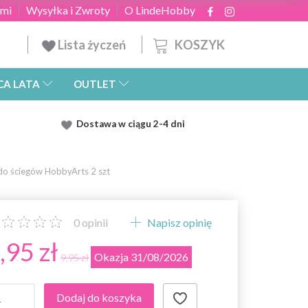
ami
Wysyłka i Zwroty
O LindeHobby
KOSZYK
Lista życzeń
CA LATA
OUTLET
Dostawa
w ciągu 2
-4 dni
o ściegów HobbyArts 2 szt
0
opinii
Napisz opinię
,95 zł
Okazja 31/08/2026
9,95 zł
Dodaj do koszyka