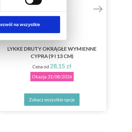
ezwól na wszystkie
LYKKE DRUTY OKRĄGŁE WYMIENNE
CYPRA (9 I 13 CM)
28,15 zł
Cena od
Okazja
31/08/2026
Zobacz wszystkie opcje