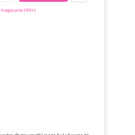
 magazynie (40+)
 bardzo długie agrafki mogą być używane do