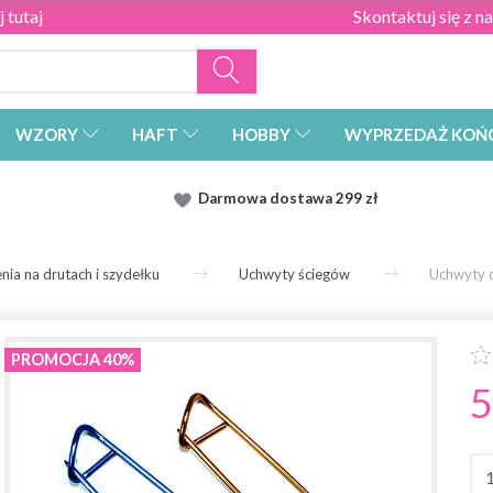
 tutaj
Skontaktuj się z n
WZORY
HAFT
HOBBY
WYPRZEDAŻ KOŃ
Darmowa dostawa
299 zł
nia na drutach i szydełku
Uchwyty ściegów
Uchwyty d
PROMOCJA 40%
5