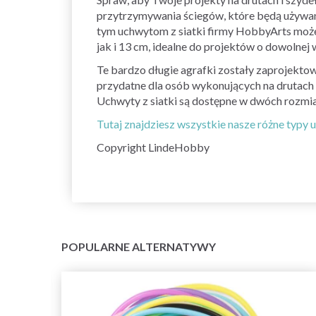
przytrzymywania ściegów, które będą używane 
tym uchwytom z siatki firmy HobbyArts może
jak i 13 cm, idealne do projektów o dowolnej 
Te bardzo długie agrafki zostały zaprojektow
przydatne dla osób wykonujących na drutach 
Uchwyty z siatki są dostępne w dwóch rozmiar
Tutaj znajdziesz wszystkie nasze różne typy
Copyright LindeHobby
POPULARNE ALTERNATYWY