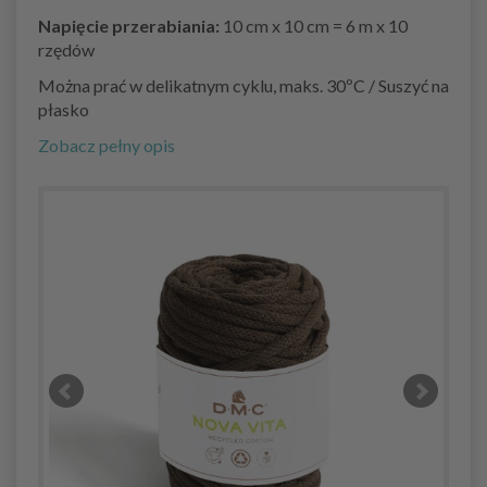
Napięcie przerabiania:
10 cm x 10 cm = 6 m x 10
rzędów
Można prać w delikatnym cyklu, maks. 30ºC / Suszyć na
płasko
Zobacz pełny opis