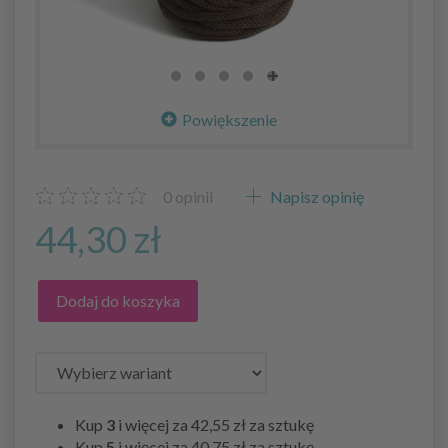
Powiększenie
0
opinii
Napisz opinię
44,30 zł
Dodaj do koszyka
Kup
3
i więcej za
42,55 zł
za sztukę
Kup
5
i więcej za
40,75 zł
za sztukę