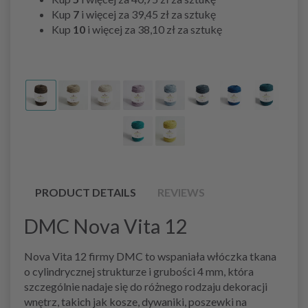
Kup
7
i więcej za
39,45 zł
za sztukę
Kup
10
i więcej za
38,10 zł
za sztukę
PRODUCT DETAILS
REVIEWS
DMC Nova Vita 12
Nova Vita 12 firmy DMC to wspaniała włóczka tkana
o cylindrycznej strukturze i grubości 4 mm, która
szczególnie nadaje się do różnego rodzaju dekoracji
wnętrz, takich jak kosze, dywaniki, poszewki na