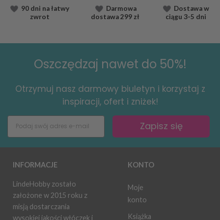
90 dni na łatwy
Darmowa
Dostawa
w
zwrot
dostawa
299 zł
ciągu
3-5 dni
Oszczędzaj nawet do 50%!
Otrzymuj nasz darmowy biuletyn i korzystaj z
inspiracji, ofert i zniżek!
Zapisz się
INFORMACJE
KONTO
LindeHobby zostało
Moje
założone w 2015 roku z
konto
misją dostarczania
Książka
wysokiej jakości włóczek i