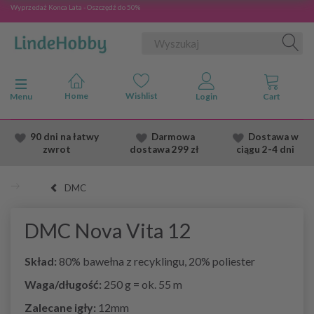
Wyprzedaż Konca Lata - Oszczędź do 50%
Przełącz nawigację
Menu
90 dni na łatwy
Darmowa
Dostawa
w
zwrot
dostawa
299 zł
ciągu 2
-4 dni
DMC
DMC Nova Vita 12
Skład:
80% bawełna z recyklingu, 20% poliester
Waga/długość:
250 g = ok. 55 m
Zalecane igły:
12mm