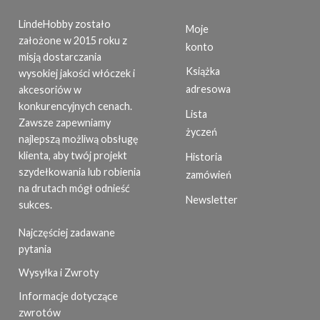
LindeHobby zostało
Moje
założone w 2015 roku z
konto
misją dostarczania
Książka
wysokiej jakości włóczek i
adresowa
akcesoriów w
konkurencyjnych cenach.
Lista
Zawsze zapewniamy
życzeń
najlepszą możliwą obsługę
klienta, aby twój projekt
Historia
szydełkowania lub robienia
zamówień
na drutach mógł odnieść
Newsletter
sukces.
Najczęściej zadawane
pytania
Wysyłka i Zwroty
Informacje dotyczące
zwrotów