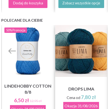
Dodaj do koszyka
Zobacz wszystkie opcje
POLECANE DLA CIEBIE
50%
Promocja
LINDEHOBBY COTTON
DROPS LIMA
8/8
7,80 zł
Cena od
6,50 zł
12,95 zł
Okazja
31/08/2026
Okazja
31/08/2026