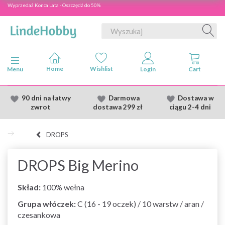
Wyprzedaż Konca Lata - Oszczędź do 50%
Przełącz nawigację
Menu
90 dni na łatwy
Darmowa
Dostawa
w
zwrot
dostawa
299 zł
ciągu 2
-4 dni
DROPS
DROPS Big Merino
Skład:
100% wełna
Grupa włóczek:
C (16 - 19 oczek) / 10 warstw / aran /
czesankowa