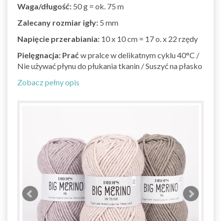
Waga/długość:
50 g = ok. 75 m
Zalecany rozmiar igły:
5 mm
Napięcie przerabiania:
10 x 10 cm = 17 o. x 22 rzędy
Pielęgnacja: Prać
w pralce w delikatnym cyklu 40°C /
Nie używać płynu do płukania tkanin / Suszyć na płasko
Zobacz pełny opis