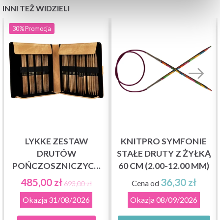
INNI TEŻ WIDZIELI
30%
Promocja
LYKKE ZESTAW
KNITPRO SYMFONIE
DRUTÓW
STAŁE DRUTY Z ŻYŁKĄ
POŃCZOSZNICZYCH
60 CM (2.00-12.00 MM)
UMBER, TAN, 15 CM
485,00 zł
36,30 zł
Cena od
693,00 zł
(4.00-9.00 MM)
Okazja
31/08/2026
Okazja
08/09/2026