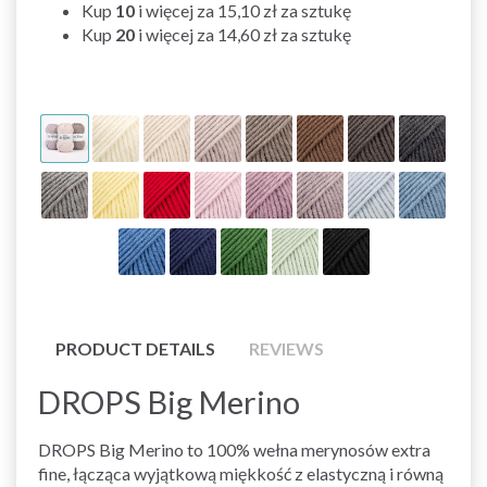
Kup
10
i więcej za
15,10 zł
za sztukę
Kup
20
i więcej za
14,60 zł
za sztukę
PRODUCT DETAILS
REVIEWS
DROPS Big Merino
DROPS Big Merino to 100% wełna merynosów extra
fine, łącząca wyjątkową miękkość z elastyczną i równą