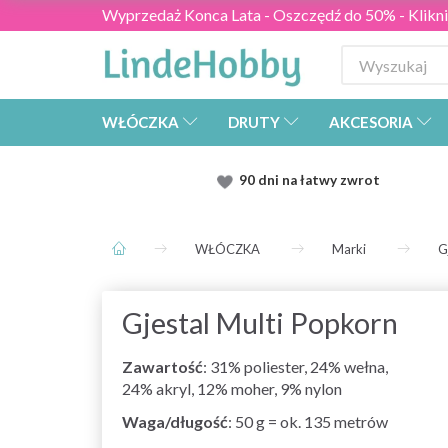
Wyprzedaż Konca Lata - Oszczędź do 50% - Kliknij
WŁÓCZKA
DRUTY
AKCESORIA
90 dni na łatwy zwrot
WŁÓCZKA
Marki
G
Gjestal Multi Popkorn
Zawartość
: 31% poliester, 24% wełna,
24% akryl, 12% moher, 9% nylon
Waga/długość
: 50 g = ok. 135 metrów