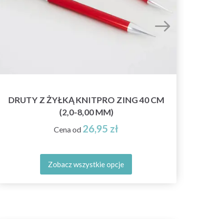
DRUTY Z ŻYŁKĄ KNITPRO ZING 40 CM
D
(2,0-8,00 MM)
26,95 zł
Cena od
Zobacz wszystkie opcje