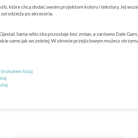
sób, które chcą dodać swoim projektom koloru i tekstury. Jej wsze
 od odzieży po akcesoria.
jestal. Sama włóczka pozostaje bez zmian, a zarówno Dale Garn, ja
 takie same jak wcześniej. W okresie przejściowym możesz otrzyma
 brokatem tutaj
taj
utaj