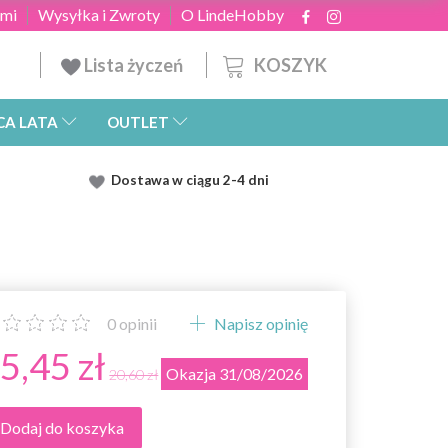
ami
Wysyłka i Zwroty
O LindeHobby
KOSZYK
Lista życzeń
CA LATA
OUTLET
Dostawa
w ciągu 2
-4 dni
0
opinii
Napisz opinię
5,45 zł
Okazja 31/08/2026
20,60 zł
Dodaj do koszyka