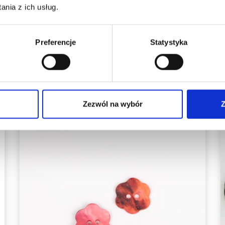
25,15 zł
33,55 zł
nia z ich usług.
Okazja
31/08/2026
Preferencje
Statystyka
Zobacz wszystkie opcje
Zezwól na wybór
Z