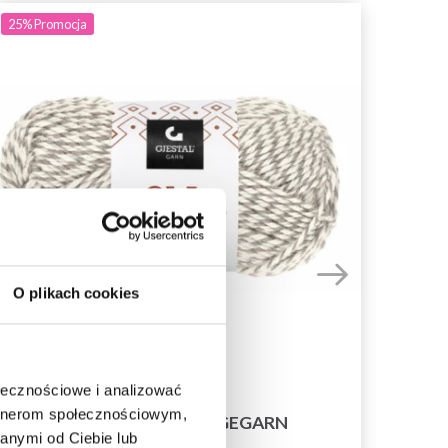
25%
Promocja
O plikach cookies
ołecznościowe i analizować
artnerom społecznościowym,
GJESTAL OLA RAGGEGARN
anymi od Ciebie lub