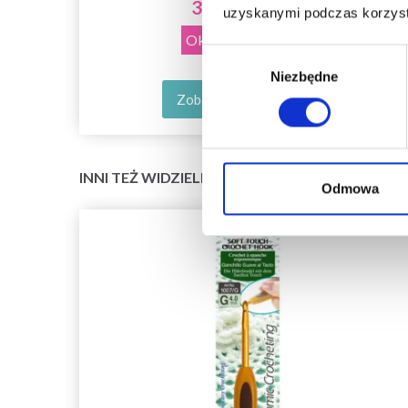
37,70 zł
50,25 zł
uzyskanymi podczas korzysta
Okazja
31/08/2026
Wybór
Niezbędne
zgody
Zobacz wszystkie opcje
INNI TEŻ WIDZIELI
Odmowa