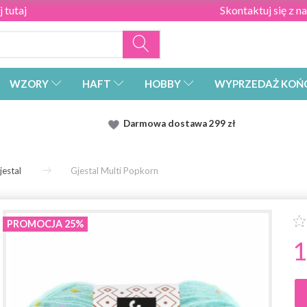
 tutaj
Skontaktuj się z n
WZORY
HAFT
HOBBY
WYPRZEDAŻ KOŃ
Darmowa dostawa
299 zł
jestal
Gjestal Multi Popkorn
PROMOCJA 25%
1