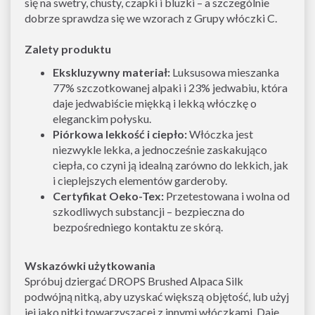
się na swetry, chusty, czapki i bluzki – a szczególnie
dobrze sprawdza się we wzorach z Grupy włóczki C.
Zalety produktu
Ekskluzywny materiał:
Luksusowa mieszanka
77% szczotkowanej alpaki i 23% jedwabiu, która
daje jedwabiście miękką i lekką włóczkę o
eleganckim połysku.
Piórkowa lekkość i ciepło:
Włóczka jest
niezwykle lekka, a jednocześnie zaskakująco
ciepła, co czyni ją idealną zarówno do lekkich, jak
i cieplejszych elementów garderoby.
Certyfikat Oeko-Tex:
Przetestowana i wolna od
szkodliwych substancji – bezpieczna do
bezpośredniego kontaktu ze skórą.
Wskazówki użytkowania
Spróbuj dziergać DROPS Brushed Alpaca Silk
podwójną nitką, aby uzyskać większą objętość, lub użyj
jej jako nitki towarzyszącej z innymi włóczkami. Daje