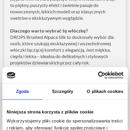
to piękny, puszysty efekt i świetnie pasuje do
nowoczesnych, lekkich modeli oraz klasycznych
swetrów o ekskluzywnym wyglądzie.
Dlaczego warto wybrać tę włóczkę?
DROPS Brushed Alpaca Silk to doskonały wybór dla
osób, które szukają ekskluzywnej i wszechstronnej
włóczki łączącej komfort z elegancją. Jest miękka,
ciepła i lekka – idealna do delikatnych i stylowych
projektów dziewiarskich przez cały rok.
Zobacz podobne produkty tutaj
Zobacz wszystkie włóczki z alpaki tutaj
Zobacz wszystkie włóczki na rozmiar drutów
Zgoda
Szczegóły
O plikach cookies
5.00 mm tutaj
Zobacz wszystkie włóczki DROPS tutaj
Zobacz wszystkie darmowe wzory z DROPS
Niniejsza strona korzysta z plików cookie
Brushed Alpaca Silk tutaj
Wykorzystujemy pliki cookie do spersonalizowania treści
i reklam, aby oferować funkcje społecznościowe i