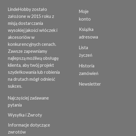
LindeHobby zostało
Moje
założone w 2015 roku z
konto
misją dostarczania
Książka
wysokiej jakości włóczek i
adresowa
akcesoriów w
konkurencyjnych cenach.
Lista
Zawsze zapewniamy
życzeń
najlepszą możliwą obsługę
klienta, aby twój projekt
Historia
szydełkowania lub robienia
zamówień
na drutach mógł odnieść
Newsletter
sukces.
Najczęściej zadawane
pytania
Wysyłka i Zwroty
Informacje dotyczące
zwrotów