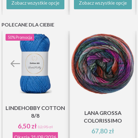
Zobacz wszystkie opcje
Zobacz wszystkie opcje
POLECANE DLA CIEBIE
50%
Promocja
LINDEHOBBY COTTON
LANA GROSSA
8/8
COLORISSIMO
6,50 zł
12,95 zł
67,80 zł
Okazja
31/08/2026