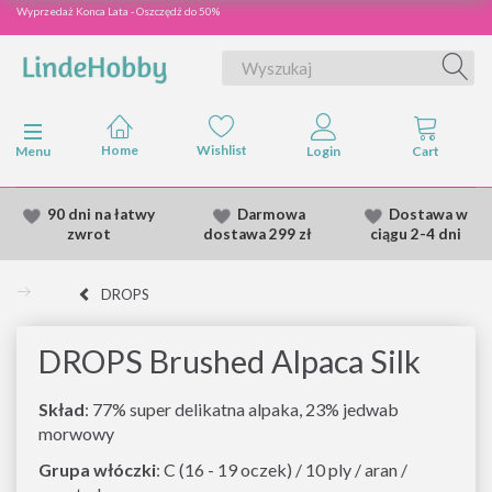
Wyprzedaż Konca Lata - Oszczędź do 50%
Przełącz nawigację
Menu
90 dni na łatwy
Darmowa
Dostawa
w
zwrot
dostawa
299 zł
ciągu 2
-4 dni
DROPS
DROPS Brushed Alpaca Silk
Skład
: 77% super delikatna alpaka, 23% jedwab
morwowy
Grupa włóczki
: C (16 - 19 oczek) / 10 ply / aran /