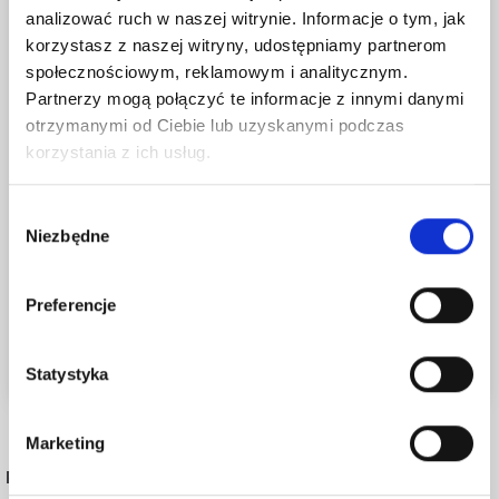
analizować ruch w naszej witrynie. Informacje o tym, jak
korzystasz z naszej witryny, udostępniamy partnerom
społecznościowym, reklamowym i analitycznym.
Partnerzy mogą połączyć te informacje z innymi danymi
otrzymanymi od Ciebie lub uzyskanymi podczas
Oszczędź nawet do 50%
korzystania z ich usług.
Stań się częścią naszej społeczności
Wybór
miłośników włóczek i uzyskaj wyłączny
Niezbędne
zgody
dostęp do inspirujących wzorów na druty i
specjalnych ofert!
Preferencje
Statystyka
Tak, zapisz mnie!
Marketing
POPULARNE ALTERNATYWY
Nie, dziękuję