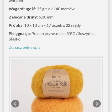
worsted
Waga/długość
: 25 g = ok 140 metrów
Zalecane druty
: 5.00 mm
Próbka
: 10 x 10 cm = 17 oczek x 22 rzędy
Pielęgnacja:
Pranie ręczne, maks 30°C / Suszyć na
płasko
Zobacz pełny opis