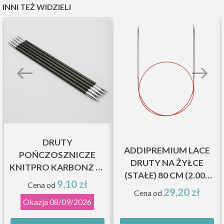
INNI TEŻ WIDZIELI
DRUTY
ADDIPREMIUM LACE
POŃCZOSZNICZE
DRUTY NA ŻYŁCE
KNITPRO KARBONZ 15
(STAŁE) 80 CM (2.00–
CM
9,10 zł
Cena od
8.00 MM)
29,20 zł
Cena od
Okazja
08/09/2026