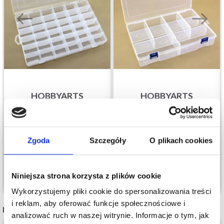
HOBBYARTS
HOBBYARTS
PLASTIKOWE
PLASTIKOWE
PUDEŁKO Z
PUDEŁKO Z NISKIM,
POKRYWKĄ,
PRZEZROCZYSTYM,
48,35 zł
64,45 zł
Zgoda
Szczegóły
O plikach cookies
PRZEZROCZYSTE,
29,6X19,7 CM, 10
27,7X17,8 CM, 36
KOMÓR
PRZEGRÓDEK
Dodaj do koszyka
Dodaj do koszyka
Niniejsza strona korzysta z plików cookie
Wykorzystujemy pliki cookie do spersonalizowania treści
i reklam, aby oferować funkcje społecznościowe i
INNI TEŻ WIDZIELI
analizować ruch w naszej witrynie. Informacje o tym, jak