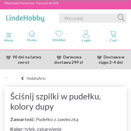
Wyprzedaż Konca Lata - Oszczędź do 50%
Przełącz nawigację
Menu
90 dni na łatwy
Darmowa
Dostawa
w
zwrot
dostawa
299 zł
ciągu 2
-4 dni
HobbyArts
Ściśnij szpilki w pudełku,
kolory dupy
Zawartość:
Pudełko z zawleczką
Kolor:
tyłek. zabarwienie