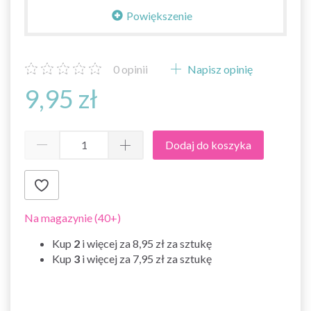
Powiększenie
0
opinii
Napisz opinię
9,95 zł
Dodaj do koszyka
Na magazynie (40+)
Kup
2
i więcej za
8,95 zł
za sztukę
Kup
3
i więcej za
7,95 zł
za sztukę