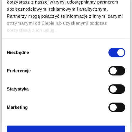
korzystasz z naszej witryny, udostępniamy partnerom
społecznościowym, reklamowym i analitycznym.
Partnerzy mogą połączyć te informacje z innymi danymi
otrzymanymi od Ciebie lub uzyskanymi podczas
korzystania z ich usług.
Wybór
Niezbędne
zgody
Preferencje
DROPS ALPACA
DROPS NORD
14,90 zł
12,05 zł
Statystyka
Cena od
Cena od
Marketing
Zobacz wszystkie opcje
Zobacz wszystkie opcje