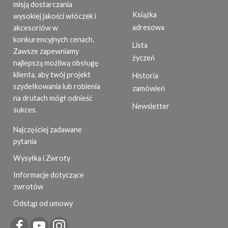
misją dostarczania
Książka
wysokiej jakości włóczek i
adresowa
akcesoriów w
konkurencyjnych cenach.
Lista
Zawsze zapewniamy
życzeń
najlepszą możliwą obsługę
klienta, aby twój projekt
Historia
szydełkowania lub robienia
zamówień
na drutach mógł odnieść
Newsletter
sukces.
Najczęściej zadawane
pytania
Wysyłka i Zwroty
Informacje dotyczące
zwrotów
Odstąp od umowy