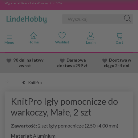
Wyprzedaż Konca Lata - Oszczędź do 50%
Przełącz nawigację
Menu
90 dni na łatwy
Darmowa
Dostawa
w
zwrot
dostawa
299 zł
ciągu 2
-4 dni
KnitPro
KnitPro Igły pomocnicze do
warkoczy, Małe, 2 szt
Zawartość:
2 szt igły pomocnicze (2.50 i 4.00 mm)
Materiał:
Aluminium