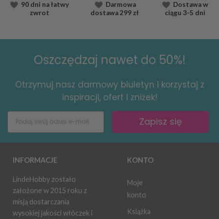
90 dni na łatwy
Darmowa
Dostawa
w
zwrot
dostawa
299 zł
ciągu
3-5 dni
Oszczędzaj nawet do 50%!
Otrzymuj nasz darmowy biuletyn i korzystaj z
inspiracji, ofert i zniżek!
Zapisz się
INFORMACJE
KONTO
LindeHobby zostało
Moje
założone w 2015 roku z
konto
misją dostarczania
Książka
wysokiej jakości włóczek i