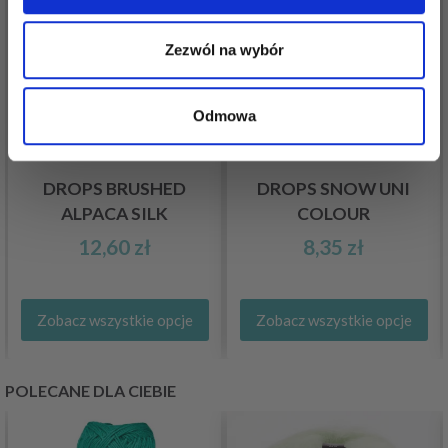
Zezwól na wybór
Odmowa
DROPS BRUSHED
DROPS SNOW UNI
ALPACA SILK
COLOUR
12,60 zł
8,35 zł
Zobacz wszystkie opcje
Zobacz wszystkie opcje
POLECANE DLA CIEBIE