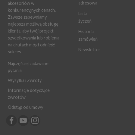
adresowa
akcesoriów w
konkurencyjnych cenach.
Lista
Zawsze zapewniamy
życzeń
najlepszą możliwą obsługę
klienta, aby twój projekt
Historia
szydełkowania lub robienia
zamówień
na drutach mógł odnieść
Newsletter
sukces.
Najczęściej zadawane
pytania
Wysyłka i Zwroty
Informacje dotyczące
zwrotów
Odstąp od umowy