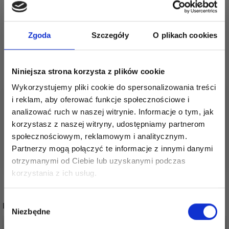
miękkością, ciepłem i trwałością. Dzięki swojej
wszechstronności jest idealnym wyborem zarówno dla
początkujących, jak i doświadczonych dziewiarzy,
Zgoda
Szczegóły
O plikach cookies
którzy szukają niezawodnej włóczki do różnorodnych
projektów. Dzięki możliwości prania w pralce jest
również łatwa w pielęgnacji.
Niniejsza strona korzysta z plików cookie
Zobacz podobne produkty tutaj
Wykorzystujemy pliki cookie do spersonalizowania treści
Zobacz wszystkie włóczki marki Lammy
i reklam, aby oferować funkcje społecznościowe i
Zobacz wszystkie włóczki akrylowe
analizować ruch w naszej witrynie. Informacje o tym, jak
Zobacz wszystkie włóczki do drutów
korzystasz z naszej witryny, udostępniamy partnerom
Zobacz wszystkie wzory na druty
społecznościowym, reklamowym i analitycznym.
Partnerzy mogą połączyć te informacje z innymi danymi
otrzymanymi od Ciebie lub uzyskanymi podczas
Oszczędź nawet do 50%
korzystania z ich usług.
Stań się częścią naszej społeczności
Wybór
POPULARNE ALTERNATYWY
miłośników włóczek i uzyskaj wyłączny
Niezbędne
zgody
dostęp do inspirujących wzorów na druty i