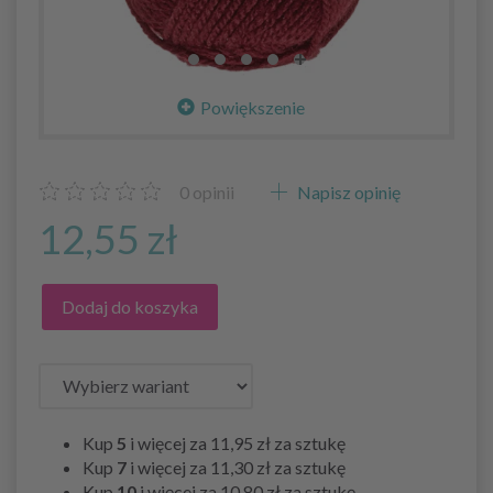
Powiększenie
0
opinii
Napisz opinię
12,55 zł
Dodaj do koszyka
Kup
5
i więcej za
11,95 zł
za sztukę
Kup
7
i więcej za
11,30 zł
za sztukę
Kup
10
i więcej za
10,80 zł
za sztukę