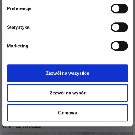
specjalnych ofert!
Preferencje
Statystyka
Tak, zapisz mnie!
Marketing
Nie, dziękuję
LAMMY CANADA
KATIA AZTECA
Zezwól na wszystkie
TWEED
54,95 zł
12,65 zł
Zezwól na wybór
Zobacz wszystkie opcje
Zobacz wszystkie opcje
Odmowa
INNI TEŻ WIDZIELI