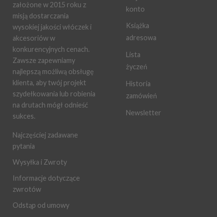
założone w 2015 roku z
konto
misją dostarczania
Książka
wysokiej jakości włóczek i
adresowa
akcesoriów w
konkurencyjnych cenach.
Lista
Zawsze zapewniamy
życzeń
najlepszą możliwą obsługę
klienta, aby twój projekt
Historia
szydełkowania lub robienia
zamówień
na drutach mógł odnieść
Newsletter
sukces.
Najczęściej zadawane
pytania
Wysyłka i Zwroty
Informacje dotyczące
zwrotów
Odstąp od umowy