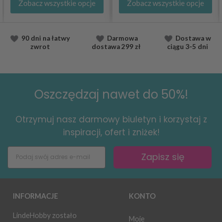
Zobacz wszystkie opcje
Zobacz wszystkie opcje
90 dni na łatwy
Darmowa
Dostawa
w
zwrot
dostawa
299 zł
ciągu
3-5 dni
Oszczędzaj nawet do 50%!
Otrzymuj nasz darmowy biuletyn i korzystaj z
inspiracji, ofert i zniżek!
Zapisz się
INFORMACJE
KONTO
LindeHobby zostało
Moje