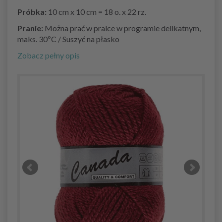
Próbka:
10 cm x 10 cm = 18 o. x 22 rz.
Pranie:
Można prać w pralce w programie delikatnym,
maks. 30ºC / Suszyć na płasko
Zobacz pełny opis