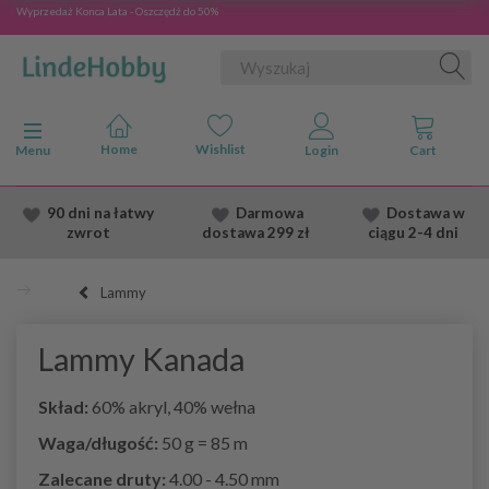
Wyprzedaż Konca Lata - Oszczędź do 50%
Przełącz nawigację
Menu
90 dni na łatwy
Darmowa
Dostawa
w
zwrot
dostawa
299 zł
ciągu 2
-4 dni
Lammy
Lammy Kanada
Skład:
60% akryl, 40% wełna
Waga/długość:
50 g = 85 m
Zalecane druty:
4.00 - 4.50 mm