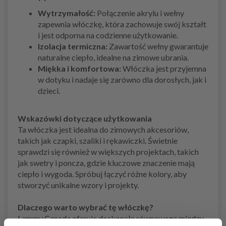
Wytrzymałość:
Połączenie akrylu i wełny
zapewnia włóczkę, która zachowuje swój kształt
i jest odporna na codzienne użytkowanie.
Izolacja termiczna:
Zawartość wełny gwarantuje
naturalne ciepło, idealne na zimowe ubrania.
Miękka i komfortowa:
Włóczka jest przyjemna
w dotyku i nadaje się zarówno dla dorosłych, jak i
dzieci.
Wskazówki dotyczące użytkowania
Ta włóczka jest idealna do zimowych akcesoriów,
takich jak czapki, szaliki i rękawiczki. Świetnie
sprawdzi się również w większych projektach, takich
jak swetry i poncza, gdzie kluczowe znaczenie mają
ciepło i wygoda. Spróbuj łączyć różne kolory, aby
stworzyć unikalne wzory i projekty.
Dlaczego warto wybrać tę włóczkę?
Lammy Canada oferuje doskonałą równowagę między