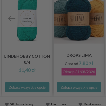
DROPS LIMA
LINDEHOBBY COTTON
8/4
7,80 zł
Cena od
11,40 zł
Okazja
31/08/2026
Zobacz wszystkie opcje
Zobacz wszystkie opcje
90 dni na łatwy
Darmowa
Dostawa
w