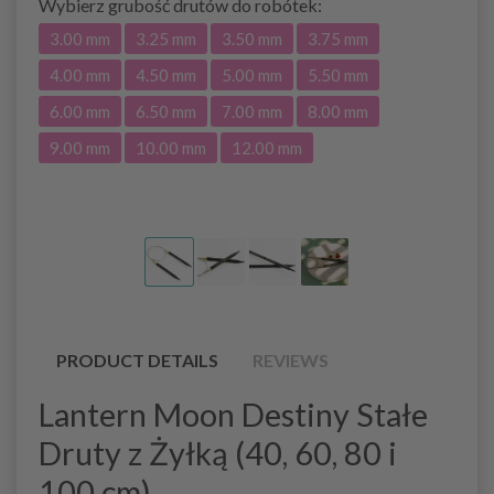
Wybierz
grubość drutów do robótek:
3.00 mm
3.25 mm
3.50 mm
3.75 mm
4.00 mm
4.50 mm
5.00 mm
5.50 mm
6.00 mm
6.50 mm
7.00 mm
8.00 mm
9.00 mm
10.00 mm
12.00 mm
PRODUCT DETAILS
REVIEWS
Lantern Moon Destiny Stałe
Druty z Żyłką (40, 60, 80 i
100 cm)