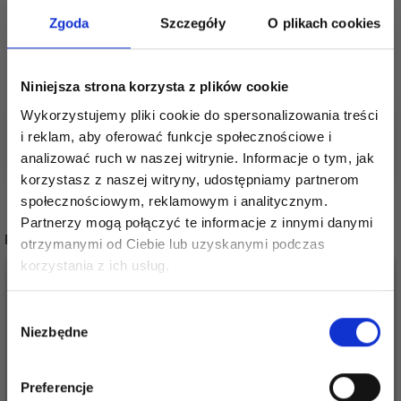
Zobacz podobne produkty tutaj
Zgoda
Szczegóły
O plikach cookies
Zobacz wszystkie druty i szydełka tutaj
Zobacz wszystkie druty z żyłką tutaj
Zobacz wszystkie druty marki Lantern Moon
Niniejsza strona korzysta z plików cookie
tutaj
Zobacz wszystkie wzory na druty tutaj
Wykorzystujemy pliki cookie do spersonalizowania treści
i reklam, aby oferować funkcje społecznościowe i
analizować ruch w naszej witrynie. Informacje o tym, jak
korzystasz z naszej witryny, udostępniamy partnerom
społecznościowym, reklamowym i analitycznym.
Partnerzy mogą połączyć te informacje z innymi danymi
POPULARNE ALTERNATYWY
otrzymanymi od Ciebie lub uzyskanymi podczas
Oszczędź nawet do 50%
korzystania z ich usług.
Stań się częścią naszej społeczności
Wybór
miłośników włóczek i uzyskaj wyłączny
Niezbędne
zgody
dostęp do inspirujących wzorów na druty i
specjalnych ofert!
Preferencje