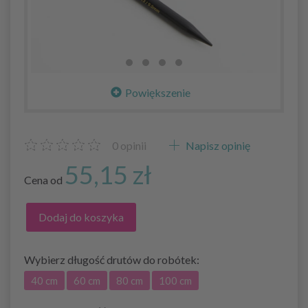
Powiększenie
0
opinii
Napisz opinię
55,15 zł
Cena od
Dodaj do koszyka
Wybierz
długość drutów do robótek:
40 cm
60 cm
80 cm
100 cm