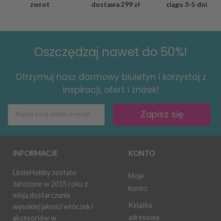
zwrot
dostawa
299 zł
ciągu
3-5 dni
Oszczędzaj nawet do 50%!
Otrzymuj nasz darmowy biuletyn i korzystaj z
inspiracji, ofert i zniżek!
Zapisz się
INFORMACJE
KONTO
LindeHobby zostało
Moje
założone w 2015 roku z
konto
misją dostarczania
Książka
wysokiej jakości włóczek i
adresowa
akcesoriów w