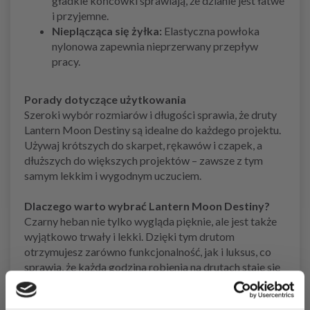
gładkie końcówki sprawiają, że dzianie jest łatwe
i przyjemne.
Nieplącząca się żyłka:
Elastyczna powłoka
nylonowa zapewnia nieprzerwany przepływ
pracy.
Porady dotyczące użytkowania
Szeroki wybór rozmiarów i długości sprawia, że druty
Lantern Moon Destiny są idealne do każdego projektu.
Używaj krótszych do skarpet, rękawów i czapek, a
dłuższych do większych projektów – zawsze z tym
samym lekkim i wygodnym uczuciem.
Dlaczego warto wybrać Lantern Moon Destiny?
Czarny heban nie tylko wygląda pięknie, ale jest także
wyjątkowo trwały i lekki. Dzięki tym drutom
otrzymujesz zarówno funkcjonalność, jak i luksus, co
sprawia, że każda godzina robienia na drutach staje się
przyjemnością.