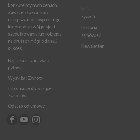
konkurencyjnych cenach.
Lista
Zawsze zapewniamy
życzeń
najlepszą możliwą obsługę
klienta, aby twój projekt
Historia
szydełkowania lub robienia
zamówień
na drutach mógł odnieść
Newsletter
sukces.
Najczęściej zadawane
pytania
Wysyłka i Zwroty
Informacje dotyczące
zwrotów
Odstąp od umowy