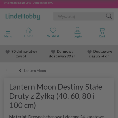
Wyprzedaż Konca Lata - Oszczędź do 50%
Przełącz nawigację
Menu
90 dni na łatwy
Darmowa
Dostawa
w
zwrot
dostawa
299 zł
ciągu 2
-4 dni
Lantern Moon
Lantern Moon Destiny Stałe
Druty z Żyłką (40, 60, 80 i
100 cm)
Materiał:
Drewno hebanowe i złocone 24-karatowe