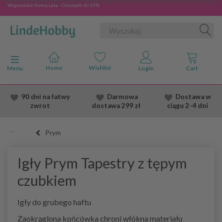
Wyprzedaż Konca Lata - Oszczędź do 50%
Przełącz nawigację
Menu
90 dni na łatwy
Darmowa
Dostawa
w
zwrot
dostawa
299 zł
ciągu 2
-4 dni
Prym
Igły Prym Tapestry z tępym
czubkiem
Igły do grubego haftu
Zaokrąglona końcówka chroni włókna materiału