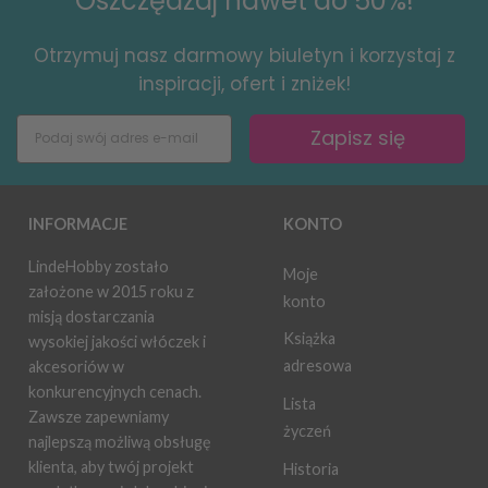
Oszczędzaj nawet do 50%!
Otrzymuj nasz darmowy biuletyn i korzystaj z
inspiracji, ofert i zniżek!
Zapisz się
INFORMACJE
KONTO
LindeHobby zostało
Moje
założone w 2015 roku z
konto
misją dostarczania
Książka
wysokiej jakości włóczek i
adresowa
akcesoriów w
konkurencyjnych cenach.
Lista
Zawsze zapewniamy
życzeń
najlepszą możliwą obsługę
klienta, aby twój projekt
Historia