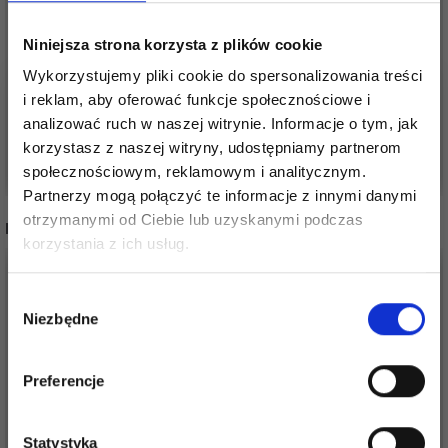
IGŁY DO WEŁNY PRYM
IGŁY DO WEŁNY PRYM
Niniejsza strona korzysta z plików cookie
ALUMINIUM, RÓŻNE
PLASTIKOWE, RÓŻNE
Wykorzystujemy pliki cookie do spersonalizowania treści
17,65 zł
9,65 zł
i reklam, aby oferować funkcje społecznościowe i
analizować ruch w naszej witrynie. Informacje o tym, jak
korzystasz z naszej witryny, udostępniamy partnerom
Dodaj do koszyka
Dodaj do koszyka
społecznościowym, reklamowym i analitycznym.
Partnerzy mogą połączyć te informacje z innymi danymi
otrzymanymi od Ciebie lub uzyskanymi podczas
INNI TEŻ WIDZIELI
Oszczędź nawet do 50%
korzystania z ich usług.
Stań się częścią naszej społeczności
Wybór
miłośników włóczek i uzyskaj wyłączny
Niezbędne
zgody
dostęp do inspirujących wzorów na druty i
specjalnych ofert!
Preferencje
Statystyka