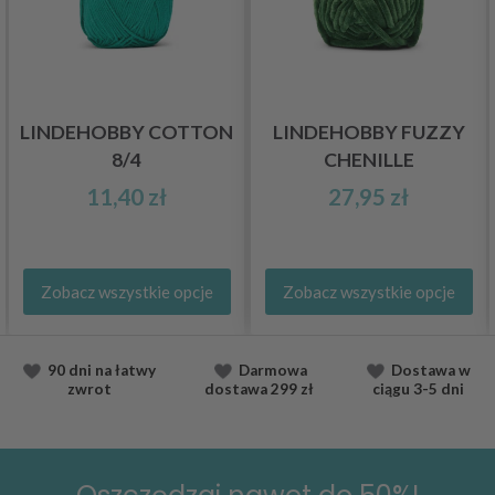
LINDEHOBBY COTTON
LINDEHOBBY FUZZY
8/4
CHENILLE
11,40 zł
27,95 zł
Zobacz wszystkie opcje
Zobacz wszystkie opcje
90 dni na łatwy
Darmowa
Dostawa
w
zwrot
dostawa
299 zł
ciągu
3-5 dni