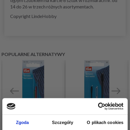
tępym czubkiem na karcie 6 sztuk w rozmiarach nr. od
14 do 26 w trzech różnych asortymentach.
Copyright LindeHobby
POPULARNE ALTERNATYWY
Zgoda
Szczegóły
O plikach cookies