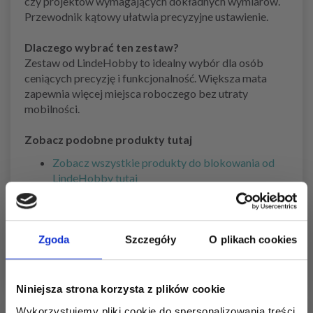
czy projektów wymagających dokładnych wymiarów.
Przewodnik kątowy ułatwia precyzyjne ustawienie.
Dlaczego wybrać ten zestaw?
Zestaw od LindeHobby to idealny wybór dla osób
ceniących precyzję i funkcjonalność. Większa mata
zapewnia więcej miejsca roboczego bez utraty
mobilności.
Zobacz podobne produkty tutaj
Zobacz wszystkie produkty do blokowania od
LindeHobby tutaj
Zobacz wszystkie narzędzia do blokowania tutaj
Zobacz wszystkie akcesoria LindeHobby tutaj
Zobacz akcesoria do dziergania i szydełkowania
tutaj
Zgoda
Szczegóły
O plikach cookies
Niniejsza strona korzysta z plików cookie
Wykorzystujemy pliki cookie do spersonalizowania treści