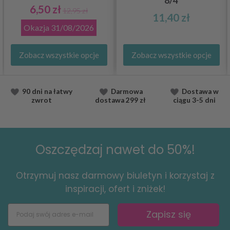
8/4
6,50 zł
12,95 zł
11,40 zł
Okazja
31/08/2026
Zobacz wszystkie opcje
Zobacz wszystkie opcje
90 dni na łatwy
Darmowa
Dostawa
w
zwrot
dostawa
299 zł
ciągu
3-5 dni
Oszczędzaj nawet do 50%!
Otrzymuj nasz darmowy biuletyn i korzystaj z
inspiracji, ofert i zniżek!
Zapisz się