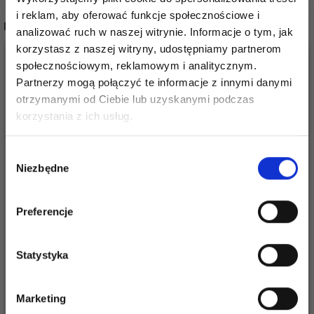
i reklam, aby oferować funkcje społecznościowe i
POPULARNE ALTERNATYWY
analizować ruch w naszej witrynie. Informacje o tym, jak
korzystasz z naszej witryny, udostępniamy partnerom
społecznościowym, reklamowym i analitycznym.
Partnerzy mogą połączyć te informacje z innymi danymi
otrzymanymi od Ciebie lub uzyskanymi podczas
Oszczędź nawet do 50%
korzystania z ich usług.
Stań się częścią naszej społeczności
Wybór
miłośników włóczek i uzyskaj wyłączny
Niezbędne
zgody
dostęp do inspirujących wzorów na druty i
specjalnych ofert!
Preferencje
LINDEHOBBY MATA
LINDEHOBBY DESKA
DO BLOKOWANIA,
DO BLOKOWANIA,
KOREK, 20X20 CM
DREWNO, 20X30 CM
Statystyka
68,05 zł
127,00 zł
Tak, zapisz mnie!
Marketing
Dodaj do koszyka
Dodaj do koszyka