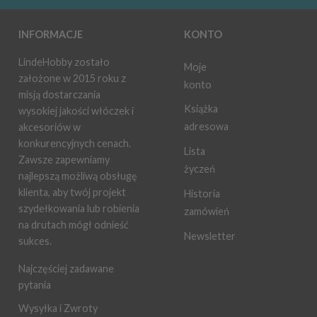
INFORMACJE
KONTO
LindeHobby zostało
Moje
założone w 2015 roku z
konto
misją dostarczania
Książka
wysokiej jakości włóczek i
adresowa
akcesoriów w
konkurencyjnych cenach.
Lista
Zawsze zapewniamy
życzeń
najlepszą możliwą obsługę
klienta, aby twój projekt
Historia
szydełkowania lub robienia
zamówień
na drutach mógł odnieść
Newsletter
sukces.
Najczęściej zadawane
pytania
Wysyłka i Zwroty