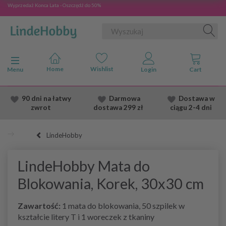
Wyprzedaż Konca Lata - Oszczędź do 50%
Przełącz nawigację
Menu
90 dni na łatwy
Darmowa
Dostawa
w
zwrot
dostawa
299 zł
ciągu 2
-4 dni
LindeHobby
LindeHobby Mata do
Blokowania, Korek, 30x30 cm
Zawartość:
1 mata do blokowania, 50 szpilek w
kształcie litery T i 1 woreczek z tkaniny