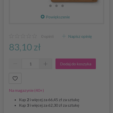
Powiększenie
0
opinii
Napisz opinię
83,10 zł
Dodaj do koszyka
Na magazynie (40+)
Kup
2
i więcej za
66,45 zł
za sztukę
Kup
3
i więcej za
62,30 zł
za sztukę