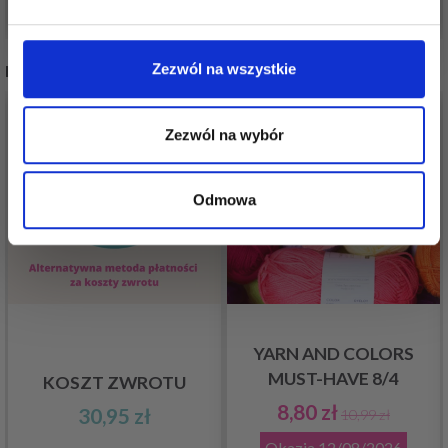
Nie, dziękuję
Zezwól na wszystkie
INNI TEŻ WIDZIELI
20%
Promocja
Zezwól na wybór
Odmowa
YARN AND COLORS
MUST-HAVE 8/4
KOSZT ZWROTU
8,80 zł
30,95 zł
10,99 zł
Okazja
12/08/2026