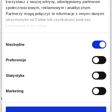
korzystasz z naszej witryny, udostępniamy partnerom
społecznościowym, reklamowym i analitycznym.
Partnerzy mogą połączyć te informacje z innymi danymi
otrzymanymi od Ciebie lub uzyskanymi podczas
korzystania z ich usług.
Wybór
LINDEHOBBY DNO DO
LINDEHOBBY
Niezbędne
zgody
TOREBKI, OWALNE,
ŁAŃCUSZEK DO
SKLEJKA
TOREBKI Z METALU, 1
METR
Preferencje
10,60 zł
67,99 zł
Cena od
Statystyka
Dodaj do koszyka
Zobacz wszystkie opcje
Marketing
INNI TEŻ WIDZIELI