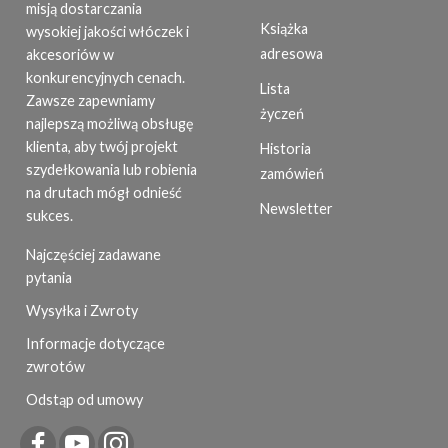
misją dostarczania
Książka
wysokiej jakości włóczek i
adresowa
akcesoriów w
konkurencyjnych cenach.
Lista
Zawsze zapewniamy
życzeń
najlepszą możliwą obsługę
klienta, aby twój projekt
Historia
szydełkowania lub robienia
zamówień
na drutach mógł odnieść
Newsletter
sukces.
Najczęściej zadawane
pytania
Wysyłka i Zwroty
Informacje dotyczące
zwrotów
Odstąp od umowy