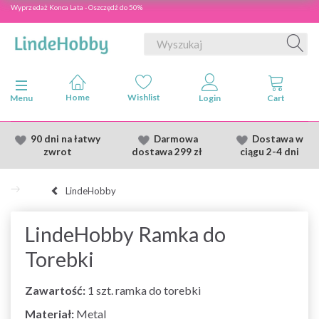
Wyprzedaż Konca Lata - Oszczędź do 50%
Przełącz nawigację
Menu
90 dni na łatwy
Darmowa
Dostawa
w
zwrot
dostawa
299 zł
ciągu 2
-4 dni
LindeHobby
LindeHobby Ramka do
Torebki
Zawartość:
1 szt. ramka do torebki
Materiał:
Metal