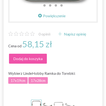
Powiększenie
0
opinii
Napisz opinię
58,15 zł
Cena od
Dodaj do koszyka
Wybierz
LindeHobby Ramka do Torebki:
17x19cm
17x28cm