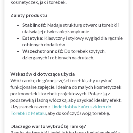
kosmetyczek, jak i torebek.
Zalety produktu
Stabilność:
Nadaje strukturę otwarciu torebki i
ułatwia jej otwieranie/zamykanie.
Estetyka:
Klasyczny i stylowy wygląd dla ręcznie
robionych dodatków.
Wszechstronność:
Do torebek szytych,
dzierganych i robionych na drutach.
Wskazówki dotyczące użycia
Włóż ramkę do górnej części torebki, aby uzyskać
funkcjonalne zapięcie. Idealna do małych kosmetyczek,
portmonetek i torebek projektowych. Połącz ją z
podszewką i ładną włóczką, aby uzyskać idealny efekt.
Użyj ramek razem z
LindeHobby Łańcuszkiem do
Torebki z Metalu
, aby dokończyć swoją torebkę.
Dlaczego warto wybrać tę ramkę?
Ramka do torebki LindeHobby łączy funkcjonalność z