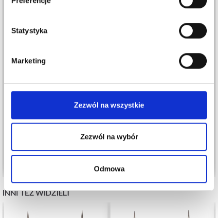
Preferencje
Statystyka
Tak, zapisz mnie!
Marketing
Nie, dziękuję
ONION NO.3 ORGANIC
ONION NO.6 ORGANIC
Zezwól na wszystkie
WOOL+NETTLES
WOOL+NETTLES
28,70 zł
28,70 zł
Zezwól na wybór
Zobacz wszystkie opcje
Zobacz wszystkie opcje
Odmowa
INNI TEŻ WIDZIELI