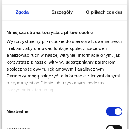
Ta włóczka łączy wełnę organiczną z wytrzymałymi
włóknami pokrzywy i zapewnia naturalny, trwały i
Zgoda
Szczegóły
O plikach cookies
piękny efekt w Twoich projektach dziewiarskich.
Zobacz podobne produkty tutaj
Niniejsza strona korzysta z plików cookie
Zobacz wszystkie włóczki Onion tutaj
Wykorzystujemy pliki cookie do spersonalizowania treści
Zobacz wszystkie włóczki z włóknami pokrzywy
i reklam, aby oferować funkcje społecznościowe i
tutaj
analizować ruch w naszej witrynie. Informacje o tym, jak
Zobacz wszystkie włóczki organiczne tutaj
korzystasz z naszej witryny, udostępniamy partnerom
Zobacz wszystkie wzory dziewiarskie tutaj
społecznościowym, reklamowym i analitycznym.
Partnerzy mogą połączyć te informacje z innymi danymi
otrzymanymi od Ciebie lub uzyskanymi podczas
korzystania z ich usług.
Oszczędź nawet do 50%
POPULARNE ALTERNATYWY
Stań się częścią naszej społeczności miłośników
Wybór
włóczek i uzyskaj wyłączny dostęp do
Niezbędne
zgody
inspirujących wzorów na druty i specjalnych
ofert!