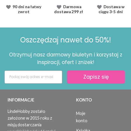
90 dni na łatwy
Darmowa
Dostawa
w
zwrot
dostawa
299 zł
ciągu
3-5 dni
Oszczędzaj nawet do 50%!
Otrzymuj nasz darmowy biuletyn i korzystaj z
inspiracji, ofert i zniżek!
Zapisz się
INFORMACJE
KONTO
LindeHobby zostało
Moje
założone w 2015 roku z
konto
misją dostarczania
Książka