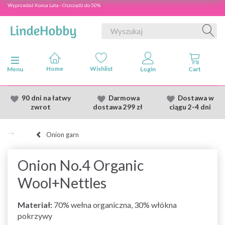
Wyprzedaż Konca Lata - Oszczędź do 50%
Przełącz nawigację
Menu
90 dni na łatwy
Darmowa
Dostawa
w
zwrot
dostawa
299 zł
ciągu 2
-4 dni
Onion garn
Onion No.4 Organic
Wool+Nettles
Materiał:
70% wełna organiczna, 30% włókna
pokrzywy