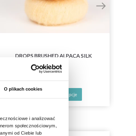
DROPS BRUSHED ALPACA SILK
12,60 zł
O plikach cookies
Zobacz wszystkie opcje
ołecznościowe i analizować
artnerom społecznościowym,
anymi od Ciebie lub