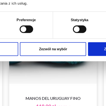
inspirujących wzorów na druty i specjalnych
14%
Promocja
nia z ich usług.
ofert!
Preferencje
Statystyka
Tak, zapisz mnie!
Zezwól na wybór
Z
Nie, dziękuję
MANOS DEL URUGUAY FINO