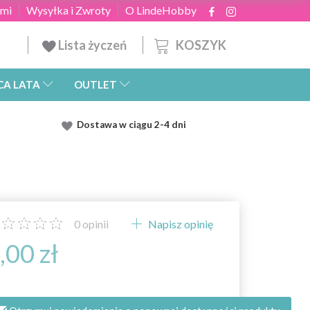
ami
Wysyłka i Zwroty
O LindeHobby
KOSZYK
Lista życzeń
CA LATA
OUTLET
Dostawa
w ciągu 2
-4 dni
0
opinii
Napisz opinię
,00 zł