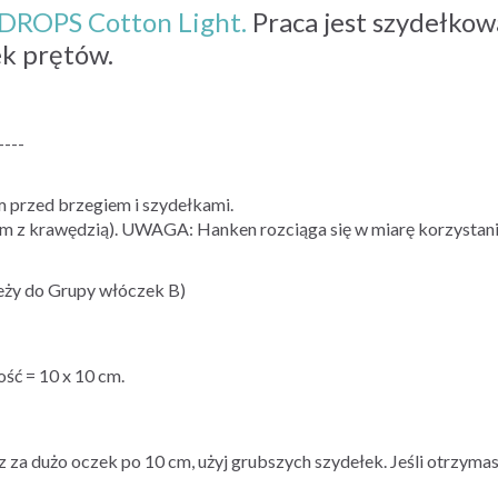
DROPS Cotton Light.
Praca jest szydełko
k prętów.
----
m przed brzegiem i szydełkami.
cm z krawędzią). UWAGA: Hanken rozciąga się w miarę korzystania
y do Grupy włóczek B)
ść = 10 x 10 cm.
asz za dużo oczek po 10 cm, użyj grubszych szydełek. Jeśli otrzym