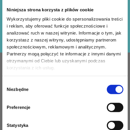
Oszczędzaj nawet do 50%!
Niniejsza strona korzysta z plików cookie
Otrzymuj nasz darmowy biuletyn i korzystaj z
Wykorzystujemy pliki cookie do spersonalizowania treści
inspiracji, ofert i zniżek!
i reklam, aby oferować funkcje społecznościowe i
analizować ruch w naszej witrynie. Informacje o tym, jak
Zapisz się
korzystasz z naszej witryny, udostępniamy partnerom
społecznościowym, reklamowym i analitycznym.
Partnerzy mogą połączyć te informacje z innymi danymi
otrzymanymi od Ciebie lub uzyskanymi podczas
INFORMACJE
KONTO
korzystania z ich usług.
LindeHobby zostało
Moje
założone w 2015 roku z
konto
Wybór
misją dostarczania
Niezbędne
zgody
Książka
wysokiej jakości włóczek i
adresowa
akcesoriów w
Preferencje
konkurencyjnych cenach.
Lista
Zawsze zapewniamy
życzeń
najlepszą możliwą obsługę
Statystyka
klienta, aby twój projekt
Historia