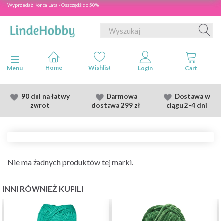
Wyprzedaż Konca Lata - Oszczędź do 50%
Przełącz nawigację
Menu
90 dni na łatwy
Darmowa
Dostawa
w
zwrot
dostawa
299 zł
ciągu 2
-4 dni
Nie ma żadnych produktów tej marki.
INNI RÓWNIEŻ KUPILI