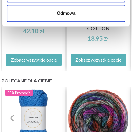
LINDEHOBBY BLOOM
Odmowa
MALABRIGO SILKPACA
LACE MERCERIZED
COTTON
42,10 zł
18,95 zł
Zobacz wszystkie opcje
Zobacz wszystkie opcje
POLECANE DLA CIEBIE
50%
Promocja