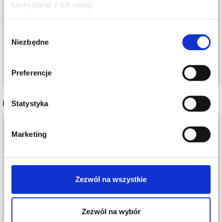
korzystania z ich usług.
SWEATER BY DROPS
STRIPES SWEATER BY
DESIGN
DROPS DESIGN
Wybór
118,00 zł
137,00 zł
Cena od
Cena od
Niezbędne
zgody
Zobacz wszystkie opcje
Zobacz wszystkie opcje
Preferencje
INNI TEŻ WIDZIELI
Statystyka
Marketing
Zezwól na wszystkie
Zezwól na wybór