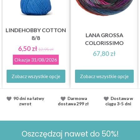
LINDEHOBBY COTTON
LANA GROSSA
8/8
COLORISSIMO
6,50 zł
12,95 zł
67,80 zł
Okazja
31/08/2026
Zobacz wszystkie opcje
Zobacz wszystkie opcje
90 dni na łatwy
Darmowa
Dostawa
w
zwrot
dostawa
299 zł
ciągu
3-5 dni
Oszczędzaj nawet do 50%!