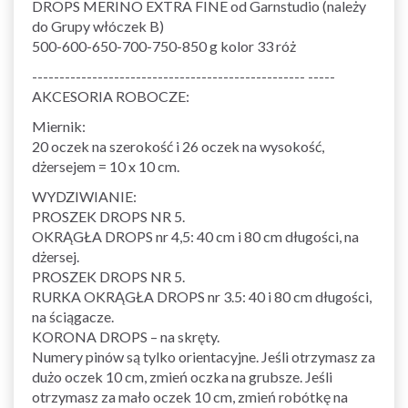
DROPS MERINO EXTRA FINE od Garnstudio (należy
do Grupy włóczek B)
500-600-650-700-750-850 g kolor 33 róż
-------------------------------------------------- -----
AKCESORIA ROBOCZE:
Miernik:
20 oczek na szerokość i 26 oczek na wysokość,
dżersejem = 10 x 10 cm.
WYDZIWIANIE:
PROSZEK DROPS NR 5.
OKRĄGŁA DROPS nr 4,5: 40 cm i 80 cm długości, na
dżersej.
PROSZEK DROPS NR 5.
RURKA OKRĄGŁA DROPS nr 3.5: 40 i 80 cm długości,
na ściągacze.
KORONA DROPS – na skręty.
Numery pinów są tylko orientacyjne. Jeśli otrzymasz za
dużo oczek 10 cm, zmień oczka na grubsze. Jeśli
otrzymasz za mało oczek 10 cm, zmień robótkę na