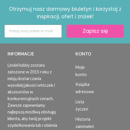
Otrzymuj nasz darmowy biuletyn i korzystaj z
inspiracji, ofert i zniżek!
Zapisz się
INFORMACJE
KONTO
LindeHobby zostało
Moje
założone w 2015 roku z
konto
misją dostarczania
Książka
wysokiej jakości włóczek i
adresowa
akcesoriów w
konkurencyjnych cenach.
Lista
Zawsze zapewniamy
życzeń
najlepszą możliwą obsługę
klienta, aby twój projekt
Historia
szydełkowania lub robienia
zamówień