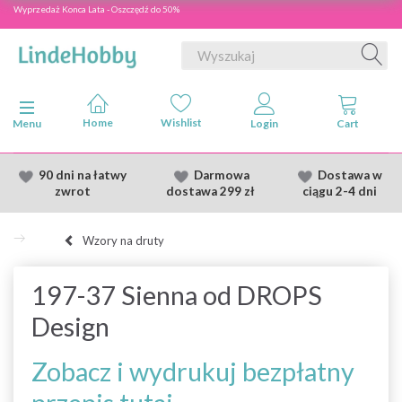
Wyprzedaż Konca Lata - Oszczędź do 50%
Przełącz nawigację
Menu
90 dni na łatwy
Darmowa
Dostawa
w
zwrot
dostawa
299 zł
ciągu 2
-4 dni
Wzory na druty
197-37 Sienna od DROPS
Design
Zobacz i wydrukuj bezpłatny