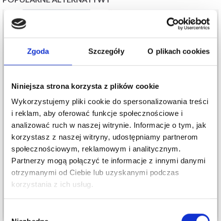
Zgoda
Szczegóły
O plikach cookies
Niniejsza strona korzysta z plików cookie
Wykorzystujemy pliki cookie do spersonalizowania treści
i reklam, aby oferować funkcje społecznościowe i
analizować ruch w naszej witrynie. Informacje o tym, jak
242-4 GARDEN
korzystasz z naszej witryny, udostępniamy partnerom
DROPS KID-SILK
COBBLES SHAWL BY
społecznościowym, reklamowym i analitycznym.
15,20 zł
DROPS DESIGN
Partnerzy mogą połączyć te informacje z innymi danymi
Okazja
31/08/2026
otrzymanymi od Ciebie lub uzyskanymi podczas
16,10 zł
korzystania z ich usług.
Dodaj do koszyka
Zobacz wszystkie opcje
Wybór