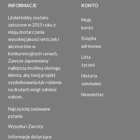
INFORMACJE
KONTO
LindeHobby zostało
Moje
założone w 2015 roku z
konto
misją dostarczania
Książka
wysokiej jakości włóczek i
adresowa
akcesoriów w
konkurencyjnych cenach.
Lista
Zawsze zapewniamy
życzeń
najlepszą możliwą obsługę
klienta, aby twój projekt
Historia
szydełkowania lub robienia
zamówień
na drutach mógł odnieść
Newsletter
sukces.
Najczęściej zadawane
pytania
Wysyłka i Zwroty
Informacje dotyczące