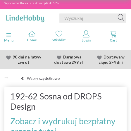
Wyprzedaż Konca Lata - Oszczędź do 50%
Przełącz nawigację
Menu
90 dni na łatwy
Darmowa
Dostawa
w
zwrot
dostawa
299 zł
ciągu 2
-4 dni
Wzory szydełkowe
192-62 Sosna od DROPS
Design
Zobacz i wydrukuj bezpłatny