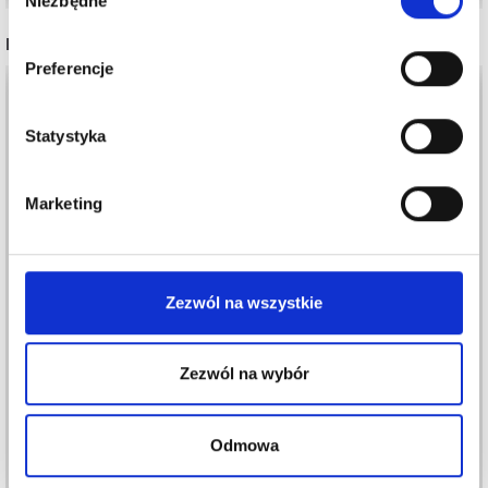
Niezbędne
zgody
INNI TEŻ WIDZIELI
Preferencje
35%
Promocja
35%
Promocja
Statystyka
Marketing
Zezwól na wszystkie
VIKING SNORRE
BAMBUS WIKINGÓW
BALDER
Zezwól na wybór
11,05 zł
16,95 zł
13,70 zł
21,05 zł
Okazja
31/08/2026
Okazja
31/08/2026
Odmowa