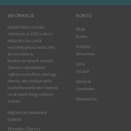
INFORMACJE
KONTO
LindeHobby zostało
Moje
założone w 2015 roku z
konto
misją dostarczania
Książka
wysokiej jakości włóczek i
adresowa
akcesoriów w
konkurencyjnych cenach.
Lista
Zawsze zapewniamy
życzeń
najlepszą możliwą obsługę
klienta, aby twój projekt
Historia
szydełkowania lub robienia
zamówień
na drutach mógł odnieść
Newsletter
sukces.
Najczęściej zadawane
pytania
Wysyłka i Zwroty