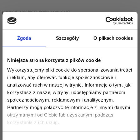
POPULARNE ALTERNATYWY
Zgoda
Szczegóły
O plikach cookies
Niniejsza strona korzysta z plików cookie
Wykorzystujemy pliki cookie do spersonalizowania treści
i reklam, aby oferować funkcje społecznościowe i
analizować ruch w naszej witrynie. Informacje o tym, jak
korzystasz z naszej witryny, udostępniamy partnerom
247-4 SUNNY
257-31 SCALLOP BLISS
społecznościowym, reklamowym i analitycznym.
VACATION BY DROPS
TOP BY DROPS
Partnerzy mogą połączyć te informacje z innymi danymi
DESIGN
DESIGN
otrzymanymi od Ciebie lub uzyskanymi podczas
Oszczędź nawet do 50%
18,60 zł
34,25 zł
korzystania z ich usług.
Cena od
Stań się częścią naszej społeczności
Wybór