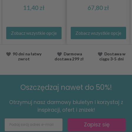
11,40 zł
67,80 zł
Zobacz wszystkie opcje
Zobacz wszystkie opcje
90 dni na łatwy
Darmowa
Dostawa
w
zwrot
dostawa
299 zł
ciągu
3-5 dni
Oszczędzaj nawet do 50%!
Otrzymuj nasz darmowy biuletyn i korzystaj z
inspiracji, ofert i zniżek!
Zapisz się