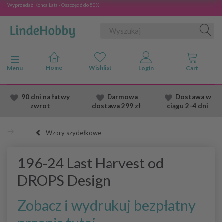
Wyprzedaż Konca Lata - Oszczędź do 50%
Przełącz nawigację
Menu
90 dni na łatwy
Darmowa
Dostawa
w
zwrot
dostawa
299 zł
ciągu 2
-4 dni
Wzory szydełkowe
196-24 Last Harvest od
DROPS Design
Zobacz i wydrukuj bezpłatny