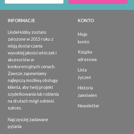
INFORMACJE
KONTO
LindeHobby zostało
Moje
założone w 2015 roku z
konto
misją dostarczania
Książka
wysokiej jakości włóczek i
adresowa
akcesoriów w
konkurencyjnych cenach.
Lista
Zawsze zapewniamy
życzeń
najlepszą możliwą obsługę
klienta, aby twój projekt
Historia
szydełkowania lub robienia
zamówień
na drutach mógł odnieść
Newsletter
sukces.
Najczęściej zadawane
pytania