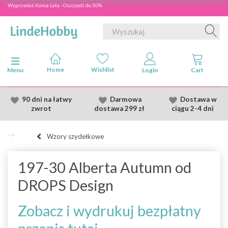
Wyprzedaż Konca Lata - Oszczędź do 50%
Przełącz nawigację
Menu
90 dni na łatwy
Darmowa
Dostawa
w
zwrot
dostawa
299 zł
ciągu 2
-4 dni
Wzory szydełkowe
197-30 Alberta Autumn od
DROPS Design
Zobacz i wydrukuj bezpłatny