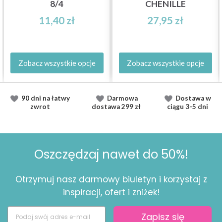
8/4
CHENILLE
11,40 zł
27,95 zł
Zobacz wszystkie opcje
Zobacz wszystkie opcje
90 dni na łatwy
Darmowa
Dostawa
w
zwrot
dostawa
299 zł
ciągu
3-5 dni
Oszczędzaj nawet do 50%!
Otrzymuj nasz darmowy biuletyn i korzystaj z
inspiracji, ofert i zniżek!
Zapisz się