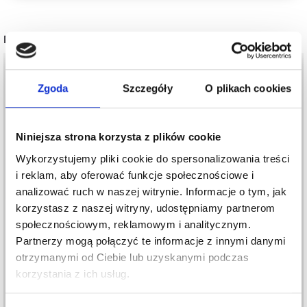
POPULARNE ALTERNATYWY
Zgoda
Szczegóły
O plikach cookies
Niniejsza strona korzysta z plików cookie
Wykorzystujemy pliki cookie do spersonalizowania treści
i reklam, aby oferować funkcje społecznościowe i
analizować ruch w naszej witrynie. Informacje o tym, jak
korzystasz z naszej witryny, udostępniamy partnerom
społecznościowym, reklamowym i analitycznym.
DROPS KID-SILK
DROPS BRUSHED
Partnerzy mogą połączyć te informacje z innymi danymi
ALPACA SILK
15,20 zł
otrzymanymi od Ciebie lub uzyskanymi podczas
Oszczędź nawet do 50%
12,60 zł
korzystania z ich usług.
Okazja
31/08/2026