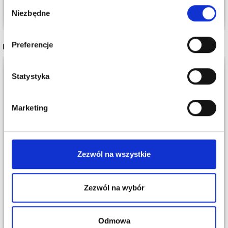
Stań się częścią naszej społeczności
Wybór
Zobacz wszystkie opcje
Zobacz wszystkie opcje
miłośników włóczek i uzyskaj wyłączny
Niezbędne
zgody
dostęp do inspirujących wzorów na druty i
specjalnych ofert!
Preferencje
INNI TEŻ WIDZIELI
30%
Promocja
35%
Promocja
Statystyka
Tak, zapisz mnie!
Marketing
Nie, dziękuję
Zezwól na wszystkie
GO HANDMADE SOFT
VIKING SNORRE
Zezwól na wybór
BAMBOO "DOUBLE"
BALDER
17,45 zł
13,70 zł
24,95 zł
21,05 zł
Odmowa