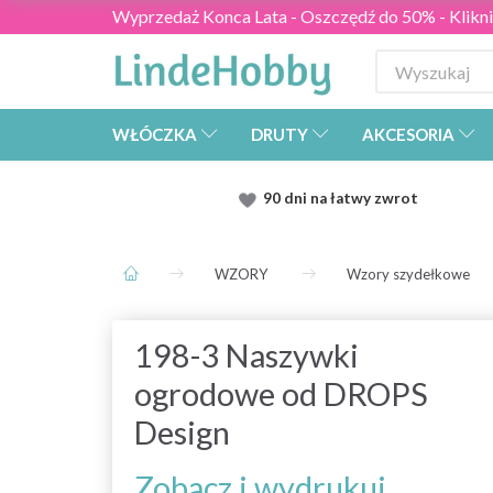
Wyprzedaż Konca Lata - Oszczędź do 50% - Kliknij
WŁÓCZKA
DRUTY
AKCESORIA
90 dni na łatwy zwrot
WZORY
Wzory szydełkowe
198-3 Naszywki
ogrodowe od DROPS
Design
Zobacz i wydrukuj