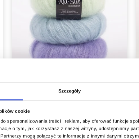
Szczegóły
DROPS KID-SILK
Oszczędź nawet do 50%
15,20 zł
 plików cookie
Okazja
31/08/2026
do spersonalizowania treści i reklam, aby oferować funkcje sp
Stań się częścią naszej społeczności
ormacje o tym, jak korzystasz z naszej witryny, udostępniamy p
miłośników włóczek i uzyskaj wyłączny
Partnerzy mogą połączyć te informacje z innymi danymi otrzym