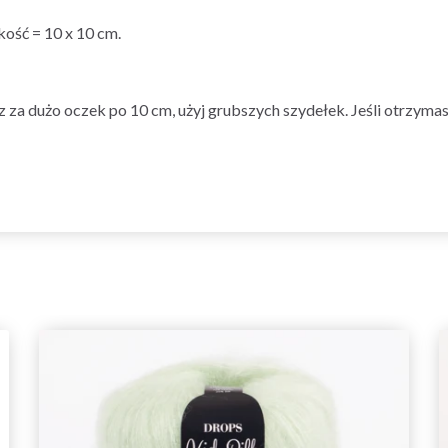
ość = 10 x 10 cm.
asz za dużo oczek po 10 cm, użyj grubszych szydełek. Jeśli otrzym