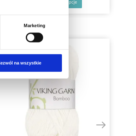
Zobacz wszystkie opcje
Marketing
35%
Promocja
ezwól na wszystkie