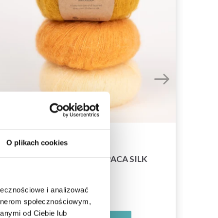
O plikach cookies
DROPS BRUSHED ALPACA SILK
12,60 zł
ołecznościowe i analizować
artnerom społecznościowym,
anymi od Ciebie lub