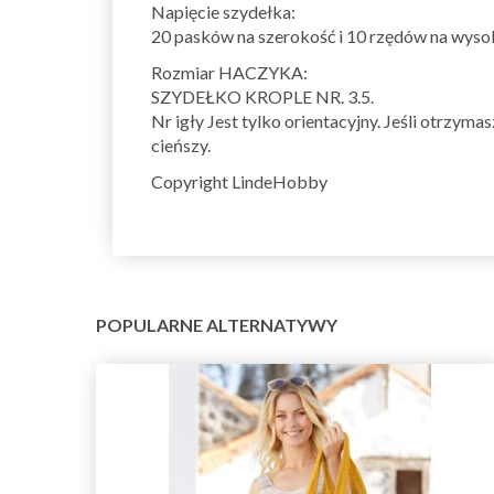
Napięcie szydełka:
20 pasków na szerokość i 10 rzędów na wysok
Rozmiar HACZYKA:
SZYDEŁKO KROPLE NR. 3.5.
Nr igły Jest tylko orientacyjny. Jeśli otrzym
cieńszy.
Copyright LindeHobby
POPULARNE ALTERNATYWY