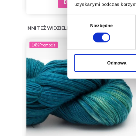
Dodaj do koszyka
uzyskanymi podczas korzysta
Wybór
Niezbędne
zgody
INNI TEŻ WIDZIELI
14%
Promocja
Odmowa