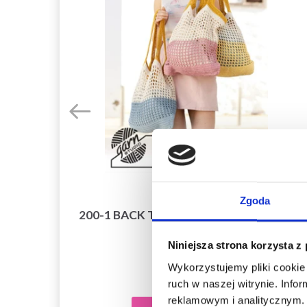
Zgoda
200-1 BACK TO THE BEACH BY DROPS
DESIGN
Niniejsza strona korzysta z
85,20 zł
Wykorzystujemy pliki cookie 
ruch w naszej witrynie. Inf
reklamowym i analitycznym. 