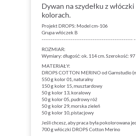
Dywan na szydełku z włóczki
kolorach.
Projekt DROPS: Model cm-106
Grupa włóczek B
-------------------------------------------------- -
ROZMIAR:
Wymiary: długość: ok. 114 cm. Szerokość: 97
MATERIAŁY:
DROPS COTTON MERINO od Garnstudio (nal
550 g kolor 01, naturalny
150 g kolor 15, musztardowy
50 g kolor 13, koralowy
50 g kolor 05, pudrowy róż
50 g kolor 29, morska zieleń
50 g kolor 10, pistacjowy
Jeśli chcesz, aby praca była pokolorowana j
700 g włóczki DROPS Cotton Merino