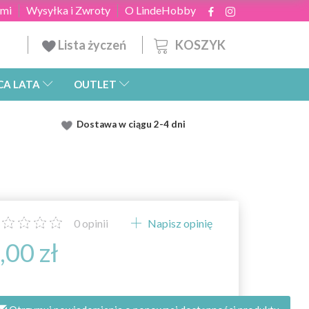
ami
Wysyłka i Zwroty
O LindeHobby
KOSZYK
Lista życzeń
CA LATA
OUTLET
Dostawa
w ciągu 2
-4 dni
0
opinii
Napisz opinię
,00 zł