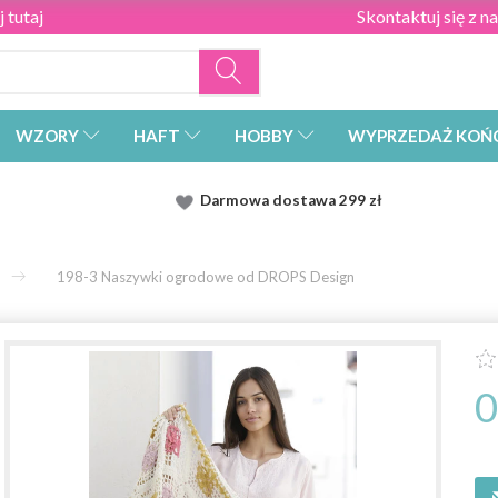
 tutaj
Skontaktuj się z n
WZORY
HAFT
HOBBY
WYPRZEDAŻ KOŃ
Darmowa dostawa
299 zł
198-3 Naszywki ogrodowe od DROPS Design
0