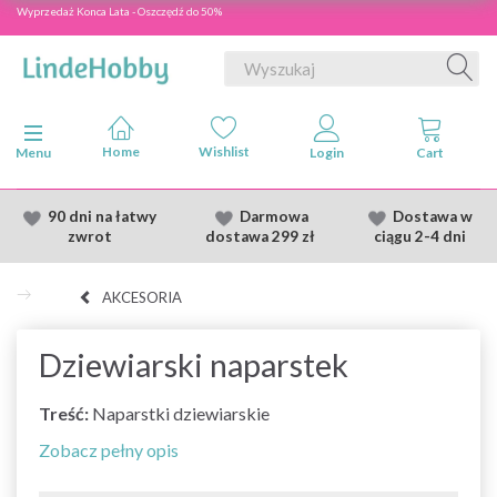
Wyprzedaż Konca Lata - Oszczędź do 50%
Przełącz nawigację
Menu
90 dni na łatwy
Darmowa
Dostawa
w
zwrot
dostawa
299 zł
ciągu 2
-4 dni
AKCESORIA
Dziewiarski naparstek
Treść:
Naparstki dziewiarskie
Zobacz pełny opis