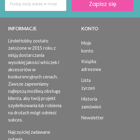
Zapisz się
INFORMACJE
KONTO
LindeHobby zostało
Moje
założone w 2015 roku z
konto
misją dostarczania
Książka
wysokiej jakości włóczek i
adresowa
akcesoriów w
konkurencyjnych cenach.
Lista
Zawsze zapewniamy
życzeń
najlepszą możliwą obsługę
klienta, aby twój projekt
Historia
szydełkowania lub robienia
zamówień
na drutach mógł odnieść
Newsletter
sukces.
Najczęściej zadawane
pytania