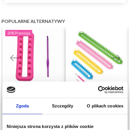
POPULARNE ALTERNATYWY
20%
Promocja
KROSNO
KROSNO
Zgoda
Szczegóły
O plikach cookies
DZIEWIARSKIE,
DZIEWIARSKIE
PODŁUŻNE, 11CM
HOBBYARTS, ZESTAW
31,95 zł
65,55 zł
39,95 zł
Niniejsza strona korzysta z plików cookie