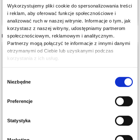
Wykorzystujemy pliki cookie do spersonalizowania treści
Dodaj do koszyka
Dodaj do koszyka
i reklam, aby oferować funkcje społecznościowe i
analizować ruch w naszej witrynie. Informacje o tym, jak
korzystasz z naszej witryny, udostępniamy partnerom
INNI TEŻ WIDZIELI
społecznościowym, reklamowym i analitycznym.
Partnerzy mogą połączyć te informacje z innymi danymi
otrzymanymi od Ciebie lub uzyskanymi podczas
korzystania z ich usług.
Wybór
Niezbędne
zgody
Preferencje
KNITPRO SYMFONIE
Statystyka
WYMIENNE SZYDEŁKA
LICZNIK RZĘDÓW
TUNEZYJSKIE (3-8,00
DROPS
Marketing