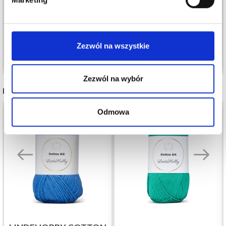
MM)
31,30 zł
13,80 zł
Cena od
Okazja
08/09/2026
Zezwól na wszystkie
Dodaj do koszyka
Zobacz wszystkie opcje
Zezwól na wybór
POLECANE DLA CIEBIE
50%
Promocja
Odmowa