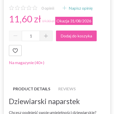
0
opinii
Napisz opinię
11,60 zł
Okazja 31/08/2026
19,30 zł
Dodaj do koszyka
Na magazynie (40+)
PRODUCT DETAILS
REVIEWS
Dziewiarski naparstek
Chcesz podnieść swoje umiejętności dziewiarskie?