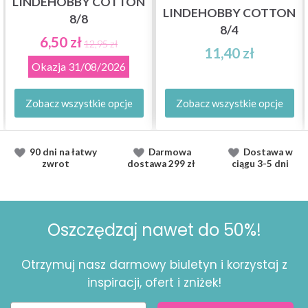
LINDEHOBBY COTTON
LINDEHOBBY COTTON
8/8
8/4
6,50 zł
12,95 zł
11,40 zł
Okazja
31/08/2026
Zobacz wszystkie opcje
Zobacz wszystkie opcje
90 dni na łatwy
Darmowa
Dostawa
w
zwrot
dostawa
299 zł
ciągu
3-5 dni
Oszczędzaj nawet do 50%!
Otrzymuj nasz darmowy biuletyn i korzystaj z
inspiracji, ofert i zniżek!